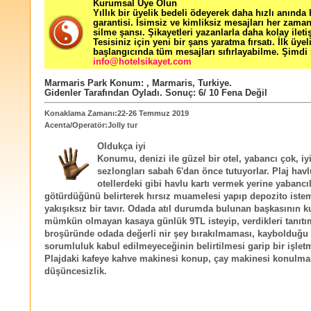
Kurumsal Üye Olun
Yıllık bir üyelik bedeli ödeyerek daha hızlı anında
garantisi. İsimsiz ve kimliksiz mesajları her zama
silme şansı. Şikayetleri yazanlarla daha kolay ileti
Tesisiniz için yeni bir şans yaratma fırsatı. İlk üyel
başlangıcında tüm mesajları sıfırlayabilme. Şimdi 
info@hotelsikayet.com
Marmaris Park
Konum:
,
Marmaris
,
Turkiye
.
Gidenler Tarafından Oyladı
. Sonuç:
6
/
10
Fena Değil
Konaklama Zamanı:22-26 Temmuz 2019
Acenta/Operatör:Jolly tur
Oldukça iyi
Konumu, denizi ile güzel bir otel, yabancı çok, iy
sezlongları sabah 6'dan önce tutuyorlar. Plaj hav
otellerdeki gibi havlu kartı vermek yerine yabancıl
götürdüğünü belirterek hırsız muamelesi yapıp depozito istem
yakışıksız bir tavır. Odada atıl durumda bulunan başkasının 
mümkün olmayan kasaya günlük 9TL isteyip, verdikleri tanıtı
broşüründe odada değerli nir şey bırakılmaması, kaybolduğu 
sorumluluk kabul edilmeyeceğinin belirtilmesi garip bir işlet
Plajdaki kafeye kahve makinesi konup, çay makinesi konulm
düşüncesizlik.