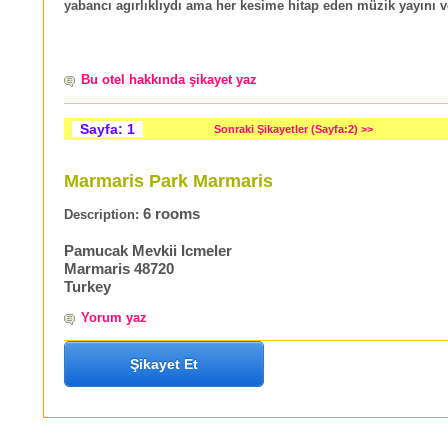
yabancı agırlıklıydı ama her kesime hitap eden müzik yayını ve
Bu otel hakkında şikayet yaz
Sayfa: 1
Sonraki Şikayetler (Sayfa:2) >>
Marmaris Park Marmaris
6 rooms
Description:
Pamucak Mevkii Icmeler
Marmaris 48720
Turkey
Yorum yaz
Şikayet Et