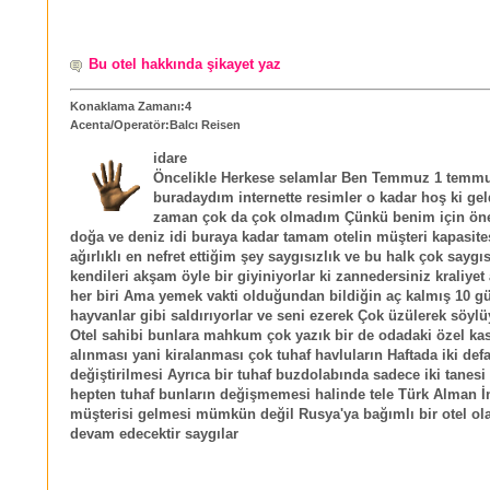
Bu otel hakkında şikayet yaz
Konaklama Zamanı:4
Acenta/Operatör:Balcı Reisen
idare
Öncelikle Herkese selamlar Ben Temmuz 1 temmu
buradaydım internette resimler o kadar hoş ki ge
zaman çok da çok olmadım Çünkü benim için ön
doğa ve deniz idi buraya kadar tamam otelin müşteri kapasite
ağırlıklı en nefret ettiğim şey saygısızlık ve bu halk çok saygıs
kendileri akşam öyle bir giyiniyorlar ki zannedersiniz kraliyet
her biri Ama yemek vakti olduğundan bildiğin aç kalmış 10 
hayvanlar gibi saldırıyorlar ve seni ezerek Çok üzülerek söyl
Otel sahibi bunlara mahkum çok yazık bir de odadaki özel kas
alınması yani kiralanması çok tuhaf havluların Haftada iki def
değiştirilmesi Ayrıca bir tuhaf buzdolabında sadece iki tanesi
hepten tuhaf bunların değişmemesi halinde tele Türk Alman İn
müşterisi gelmesi mümkün değil Rusya'ya bağımlı bir otel ol
devam edecektir saygılar