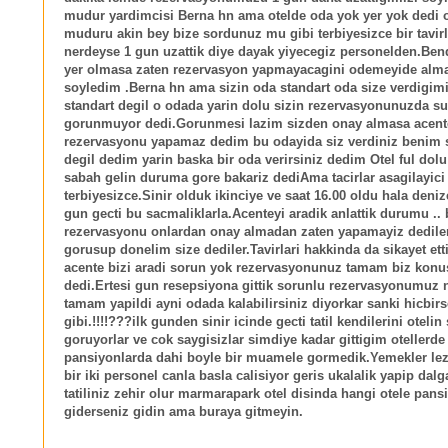
mudur yardimcisi Berna hn ama otelde oda yok yer yok dedi o
muduru akin bey bize sordunuz mu gibi terbiyesizce bir tavir
nerdeyse 1 gun uzattik diye dayak yiyecegiz personelden.Ben
yer olmasa zaten rezervasyon yapmayacagini odemeyide alm
soyledim .Berna hn ama sizin oda standart oda size verdigim
standart degil o odada yarin dolu sizin rezervasyonunuzda su
gorunmuyor dedi.Gorunmesi lazim sizden onay almasa acent
rezervasyonu yapamaz dedim bu odayida siz verdiniz benim
degil dedim yarin baska bir oda verirsiniz dedim Otel ful dol
sabah gelin duruma gore bakariz dediAma tacirlar asagilayici
terbiyesizce.Sinir olduk ikinciye ve saat 16.00 oldu hala deni
gun gecti bu sacmaliklarla.Acenteyi aradik anlattik durumu .. 
rezervasyonu onlardan onay almadan zaten yapamayiz dediler
gorusup donelim size dediler.Tavirlari hakkinda da sikayet ett
acente bizi aradi sorun yok rezervasyonunuz tamam biz konu
dedi.Ertesi gun resepsiyona gittik sorunlu rezervasyonumuz n
tamam yapildi ayni odada kalabilirsiniz diyorkar sanki hicbi
gibi.!!!!???ilk gunden sinir icinde gecti tatil kendilerini otelin
goruyorlar ve cok saygisizlar simdiye kadar gittigim otellerde
pansiyonlarda dahi boyle bir muamele gormedik.Yemekler lez
bir iki personel canla basla calisiyor geris ukalalik yapip dalg
tatiliniz zehir olur marmarapark otel disinda hangi otele pans
giderseniz gidin ama buraya gitmeyin.