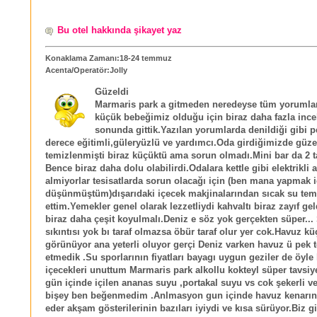
Bu otel hakkında şikayet yaz
Konaklama Zamanı:18-24 temmuz
Acenta/Operatör:Jolly
Güzeldi
Marmaris park a gitmeden neredeyse tüm yorumlar
küçük bebeğimiz olduğu için biraz daha fazla ince
sonunda gittik.Yazılan yorumlarda denildiği gibi 
derece eğitimli,güleryüzlü ve yardımcı.Oda girdiğimizde güze
temizlenmişti biraz küçüktü ama sorun olmadı.Mini bar da 2 t
Bence biraz daha dolu olabilirdi.Odalara kettle gibi elektrikli a
almiyorlar tesisatlarda sorun olacağı için (ben mana yapmak i
düşünmüştüm)dışarıdaki içecek makjinalarından sıcak su tem
ettim.Yemekler genel olarak lezzetliydi kahvaltı biraz zayıf ge
biraz daha çeşit koyulmalı.Deniz e söz yok gerçekten süper...
sıkıntısı yok bı taraf olmazsa öbür taraf olur yer cok.Havuz k
görünüyor ana yeterli oluyor gerçi Deniz varken havuz ü pek t
etmedik .Su sporlarının fiyatları bayagı uygun geziler de öy
içecekleri unuttum Marmaris park alkollu kokteyl süper tavsi
gün içinde içilen ananas suyu ,portakal suyu vs cok şekerli ve
bişey ben beğenmedim .Anlmasyon gun içinde havuz kenarınd
eder akşam gösterilerinin bazıları iyiydi ve kısa sürüyor.Biz g