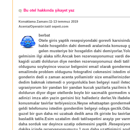
Bu otel hakkında şikayet yaz
Konaklama Zamanı:11-13 temmuz 2019
Acenta/Operatör:tatil sepeti.com
berbat
Otele giris yaptik resepsiyondaki gorevli karsisi
halde hosgeldin dahi demedi aralarinda konusup g
gelen musteriye bir hosgeldin dahi demiyorlar.Yo
gelmisim ilgi alaka sifir.Ancak ben rezervasyonumuz vardi de
kagidi uzatti doldurun diye nerden rezervasyonunuz dedi tati
oldugunu soyleyince voucur belgesini email olarak gonderme
emailimde problem oldugunu fotografini cekmesini istedim o
gonderin dedi o zaman acenta yollamistir size emaillerinizde
dedim bakmak istemedi o yorgunlukla ben belgeyi nasil ilete
ugrasiyorum bir yandan bir yandan kucuk yazilarla yazilmis 
doldurun diyor diger otellerde boyle bir sacmalik gormedim 
adinizi imza atin yazin gerisini biz hallederiz derler.Ve ifadele
konusmalar tavirlar terbiyesizce.Neyse whatsaptan gonderme
geldi telefonunu istedim gonderdim belgeyi odaya gectik.Od
guzel bir gun daha mi uzatsak dedik ama ilk giriste bu tavirlar
basladik tatile.Esim uzatalim dedi tatilsepetini arayip yer var
daha sorduk var deyince uzatip odemesini yaptik .Resepsiyon
dakika icinde rezervasyonumuzu 1 gun daha uzattigimizi soyle