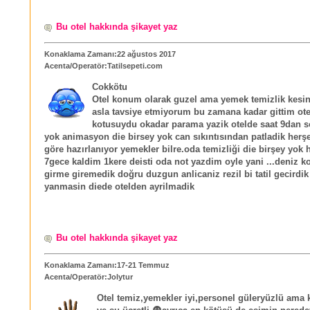
Bu otel hakkında şikayet yaz
Konaklama Zamanı:22 ağustos 2017
Acenta/Operatör:Tatilsepeti.com
Cokkötu
Otel konum olarak guzel ama yemek temizlik kesinl
asla tavsiye etmiyorum bu zamana kadar gittim ote
kotusuydu okadar parama yazik otelde saat 9dan s
yok animasyon die birsey yok can sıkıntısından patladik herşe
göre hazırlanıyor yemekler bilre.oda temizliği die birşey yok 
7gece kaldim 1kere deisti oda not yazdim oyle yani ...deniz 
girme giremedik doğru duzgun anlicaniz rezil bi tatil gecirdi
yanmasin diede otelden ayrilmadik
Bu otel hakkında şikayet yaz
Konaklama Zamanı:17-21 Temmuz
Acenta/Operatör:Jolytur
Otel temiz,yemekler iyi,personel güleryüzlü ama 