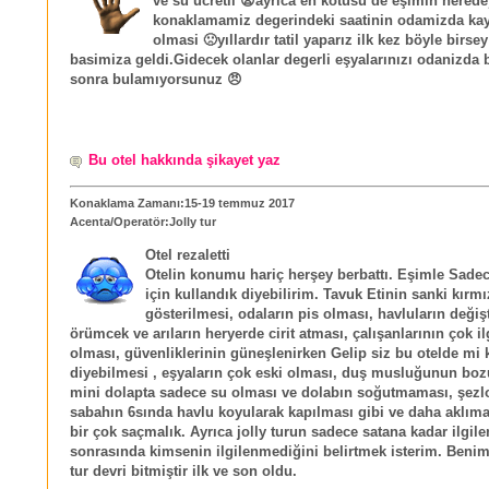
ve su ücretli 😨ayrıca en kötüsü de eşimin nerede
konaklamamiz degerindeki saatinin odamizda k
olmasi 🙁yıllardır tatil yaparız ilk kez böyle birse
basimiza geldi.Gidecek olanlar degerli eşyalarınızı odanizda
sonra bulamıyorsunuz 😠
Bu otel hakkında şikayet yaz
Konaklama Zamanı:15-19 temmuz 2017
Acenta/Operatör:Jolly tur
Otel rezaletti
Otelin konumu hariç herşey berbattı. Eşimle Sad
için kullandık diyebilirim. Tavuk Etinin sanki kırmı
gösterilmesi, odaların pis olması, havluların değiş
örümcek ve arıların heryerde cirit atması, çalışanlarının çok il
olması, güvenliklerinin güneşlenirken Gelip siz bu otelde mi
diyebilmesi , eşyaların çok eski olması, duş musluğunun boz
mini dolapta sadece su olması ve dolabın soğutmaması, şezl
sabahın 6sında havlu koyularak kapılması gibi ve daha aklım
bir çok saçmalık. Ayrıca jolly turun sadece satana kadar ilgile
sonrasında kimsenin ilgilenmediğini belirtmek isterim. Benim 
tur devri bitmiştir ilk ve son oldu.