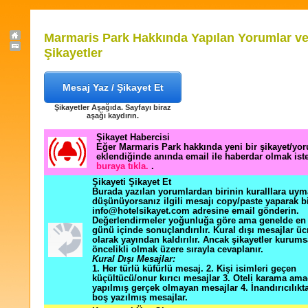
Marmaris Park Hakkında Yapılan Yorumlar v
Şikayetler
Mesaj Yaz / Şikayet Et
Şikayetler Aşağıda. Sayfayı biraz
aşağı kaydırın.
Şikayet Habercisi
Eğer Marmaris Park hakkında yeni bir şikayet/yo
eklendiğinde anında email ile haberdar olmak ist
buraya tıkla.
.
Şikayeti Şikayet Et
Burada yazılan yorumlardan birinin kuralllara uym
düşünüyorsanız ilgili mesajı copy/paste yaparak b
info@hotelsikayet.com adresine email gönderin.
Değerlendirmeler yoğunluğa göre ama genelde en f
günü içinde sonuçlandırılır. Kural dışı mesajlar üc
olarak yayından kaldırılır. Ancak şikayetler kurums
öncelikli olmak üzere sırayla cevaplanır.
Kural Dışı Mesajlar:
1. Her türlü küfürlü mesaj. 2. Kişi isimleri geçen
küçültücü/onur kırıcı mesajlar 3. Oteli karama ama
yapılmış gerçek olmayan mesajlar 4. İnandırıcılık
boş yazılmış mesajlar.