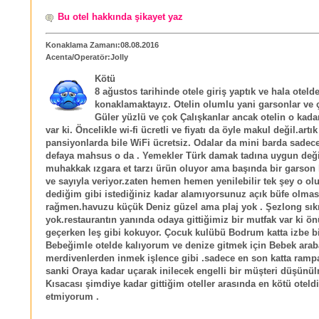
Bu otel hakkında şikayet yaz
Konaklama Zamanı:08.08.2016
Acenta/Operatör:Jolly
Kötü
8 ağustos tarihinde otele giriş yaptık ve hala oteld
konaklamaktayız. Otelin olumlu yani garsonlar ve ç
Güler yüzlü ve çok Çalışkanlar ancak otelin o kada
var ki. Öncelikle wi-fi ücretli ve fiyatı da öyle makul değil.artı
pansiyonlarda bile WiFi ücretsiz. Odalar da mini barda sadece
defaya mahsus o da . Yemekler Türk damak tadına uygun değ
muhakkak ızgara et tarzı ürün oluyor ama başında bir garson
ve sayıyla veriyor.zaten hemen hemen yenilebilir tek şey o o
dediğim gibi istediğiniz kadar alamıyorsunuz açık büfe olmas
rağmen.havuzu küçük Deniz güzel ama plaj yok . Şezlong sıkı
yok.restaurantın yanında odaya gittiğimiz bir mutfak var ki ö
geçerken leş gibi kokuyor. Çocuk kulübü Bodrum katta izbe bi
Bebeğimle otelde kalıyorum ve denize gitmek için Bebek arab
merdivenlerden inmek işlence gibi .sadece en son katta rampa
sanki Oraya kadar uçarak inilecek engelli bir müşteri düşünü
Kısacası şimdiye kadar gittiğim oteller arasında en kötü oteldi
etmiyorum .