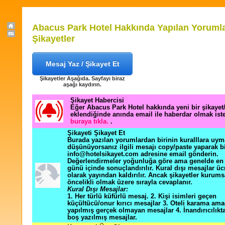
Abacus Park Hotel Hakkında Yapılan Yorumla
Şikayetler
Mesaj Yaz / Şikayet Et
Şikayetler Aşağıda. Sayfayı biraz
aşağı kaydırın.
Şikayet Habercisi
Eğer Abacus Park Hotel hakkında yeni bir şikaye
eklendiğinde anında email ile haberdar olmak ist
buraya tıkla.
.
Şikayeti Şikayet Et
Burada yazılan yorumlardan birinin kuralllara uym
düşünüyorsanız ilgili mesajı copy/paste yaparak b
info@hotelsikayet.com adresine email gönderin.
Değerlendirmeler yoğunluğa göre ama genelde en f
günü içinde sonuçlandırılır. Kural dışı mesajlar üc
olarak yayından kaldırılır. Ancak şikayetler kurums
öncelikli olmak üzere sırayla cevaplanır.
Kural Dışı Mesajlar:
1. Her türlü küfürlü mesaj. 2. Kişi isimleri geçen
küçültücü/onur kırıcı mesajlar 3. Oteli karama ama
yapılmış gerçek olmayan mesajlar 4. İnandırıcılık
boş yazılmış mesajlar.