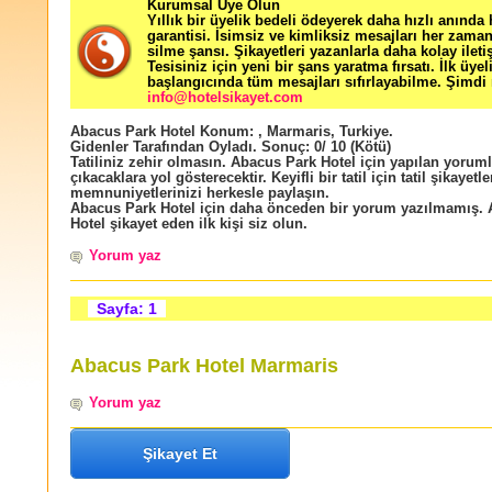
Kurumsal Üye Olun
Yıllık bir üyelik bedeli ödeyerek daha hızlı anında
garantisi. İsimsiz ve kimliksiz mesajları her zama
silme şansı. Şikayetleri yazanlarla daha kolay ileti
Tesisiniz için yeni bir şans yaratma fırsatı. İlk üyel
başlangıcında tüm mesajları sıfırlayabilme. Şimdi 
info@hotelsikayet.com
Abacus Park Hotel
Konum:
,
Marmaris
,
Turkiye
.
Gidenler Tarafından Oyladı
. Sonuç:
0
/
10
(Kötü)
Tatiliniz zehir olmasın. Abacus Park Hotel için yapılan yorumla
çıkacaklara yol gösterecektir. Keyifli bir tatil için tatil şikayetle
memnuniyetlerinizi herkesle paylaşın.
Abacus Park Hotel için daha önceden bir yorum yazılmamış.
Hotel şikayet eden ilk kişi siz olun.
Yorum yaz
Sayfa: 1
Abacus Park Hotel Marmaris
Yorum yaz
Şikayet Et