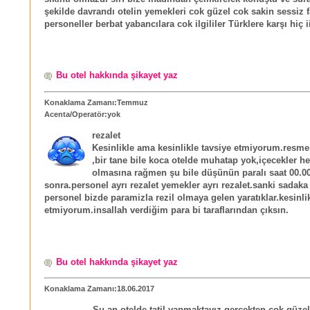
şekilde davrandı otelin yemekleri cok güzel cok sakin sessiz f
personeller berbat yabancılara cok ilgililer Türklere karşı hiç i
Bu otel hakkında şikayet yaz
Konaklama Zamanı:Temmuz
Acenta/Operatör:yok
rezalet
Kesinlikle ama kesinlikle tavsiye etmiyorum.resme
,bir tane bile koca otelde muhatap yok,içecekler he
olmasına rağmen şu bile düşünün paralı saat 00.0
sonra.personel ayrı rezalet yemekler ayrı rezalet.sanki sadaka
personel bizde paramizla rezil olmaya gelen yaratıklar.kesinli
etmiyorum.insallah verdiğim para bi taraflarından çıksın.
Bu otel hakkında şikayet yaz
Konaklama Zamanı:18.06.2017