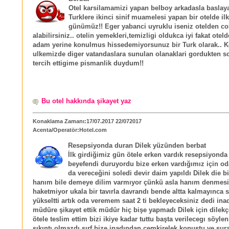
Otel karsilamamizi yapan belboy arkadasla baslay
Turklere ikinci sinif muamelesi yapan bir otelde ilk 
günümüz!! Eger yabanci uyruklu iseniz otelden co
alabilirsiniz.. otelin yemekleri,temizligi oldukca iyi fakat otel
adam yerine konulmus hissedemiyorsunuz bir Turk olarak.. K
ulkemizde diger vatandaslara sunulan olanaklari gordukten so
tercih ettigime pismanlik duydum!!
Bu otel hakkında şikayet yaz
Konaklama Zamanı:17/07.2017 22/072017
Acenta/Operatör:Hotel.com
Resepsiyonda duran Dilek yüzünden berbat
İlk girdiğimiz gün ötele erken vardık resepsiyonda 
beyefendi duruyordu bize erken vardığımız için od
da vereceğini soledi devir daim yapıldı Dilek die bi
hanım bile demeye dilim varmıyor çünkü asla hanım denmesi
haketmiyor ukala bir tavırla davrandı bende altta kalmayınca s
yükseltti artık oda veremem saat 2 ti bekleyeceksiniz dedi ina
müdüre şikayet ettik müdür hiç bişe yapmadı Dilek için dilek
ötele teslim ettim bizi ikiye kadar tuttu başta verilecegı söyl
sıkıntı olmazdı sırf bize inadından çemkirelek konuştu ve sura