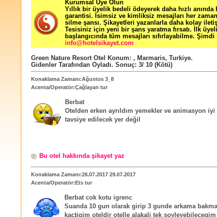
Kurumsal Üye Olun
Yıllık bir üyelik bedeli ödeyerek daha hızlı anında
garantisi. İsimsiz ve kimliksiz mesajları her zama
silme şansı. Şikayetleri yazanlarla daha kolay ileti
Tesisiniz için yeni bir şans yaratma fırsatı. İlk üyel
başlangıcında tüm mesajları sıfırlayabilme. Şimdi 
info@hotelsikayet.com
Green Nature Resort Otel
Konum:
,
Marmaris
,
Turkiye
.
Gidenler Tarafından Oyladı
. Sonuç:
3
/
10
(Kötü)
Konaklama Zamanı:Ağustos 3_8
Acenta/Operatör:Çağlayan tur
Berbat
Otelden erken ayrıldım yemekler ve animasyon iyi 
tavsiye edilecek yer değil
Bu otel hakkında şikayet yaz
Konaklama Zamanı:26.07.2017 29.07.2017
Acenta/Operatör:Ets tur
Berbat cok kotu igrenc
Suanda 10 gun olarak girip 3 gunde arkama bakm
kactigim oteldir otelle alakali tek soyleyebilecegim