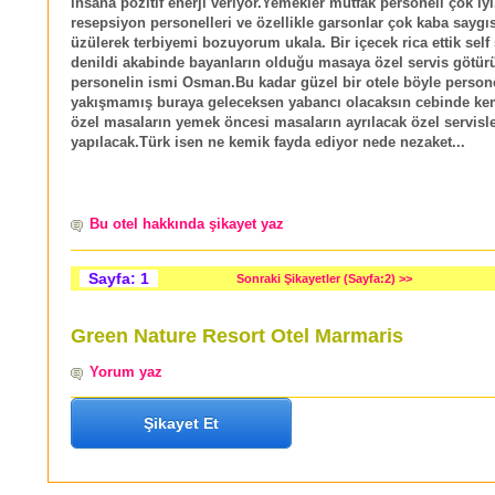
insana pozitif enerji veriyor.Yemekler mutfak personeli çok iyi
resepsiyon personelleri ve özellikle garsonlar çok kaba saygı
üzülerek terbiyemi bozuyorum ukala. Bir içecek rica ettik self 
denildi akabinde bayanların olduğu masaya özel servis götür
personelin ismi Osman.Bu kadar güzel bir otele böyle persone
yakışmamış buraya geleceksen yabancı olacaksın cebinde ke
özel masaların yemek öncesi masaların ayrılacak özel servisl
yapılacak.Türk isen ne kemik fayda ediyor nede nezaket...
Bu otel hakkında şikayet yaz
Sayfa: 1
Sonraki Şikayetler (Sayfa:2) >>
Green Nature Resort Otel Marmaris
Yorum yaz
Şikayet Et