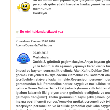
Su an otelde tatil yapmaktayız gerçekten çok güzel 
personeli güler yüzlü havuzlar harika yemek ler m
memnunum
Harikaydı
Bu otel hakkında şikayet yaz
Konaklama Zamanı:15.09.2016
Acenta/Operatör:Tatil budur
20.09.2016
Merhabalar;
Otelde 2. günümü geçirmekteyim.Araya bayram gird
yıl ki tatilimizi iki aşamalı yapmaya karar verdik b
öncesi ve bayram sonrası.İlk otelimiz Alan Xafira Delüxe Otel 
görmek isteyenleri tavsiye ederim elemanlar çok kademeli ola
tecrübeliden stajyere kadar inmekte.Resepsiyon personelind
garsonundan h.k. Personeline herkez saygılı ve nazik.İkinci ta
gelince Green Nature Delüx Otel (arkadaşlarımıza ilk tatilden
iştahını kabarttık ilki gibiyse ararız gelirsiniz dediğimiz ve ar
gelmeyin dediğimiz) .Otelin görünüşü dizaynı şekli çevresi ç
insana pozitif enerji veriyor.Yemekler mutfak personeli çok iyi
resepsiyon personelleri ve özellikle garsonlar çok kaba saygı