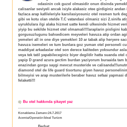
odasinin cok guzel olmasidir onun disinda yemekl
calisanlar seviyeli ancak isiyle alakasiz otee girdiginiz andan 
fazlaca arap kafileleriyle karsilasiyosuniz otel resmen turk deg
gibi ve kotu olan otelde T.C vatandasi olmaniz sizi 2.sinifa at
uyruklulara ilgi alaka hizmet uatte kendi ulkesinde hizmet ve
yiyip bu sekilde hizmet otel olmamali!!!!araplarin pisligini kab
gorgusuzlugunu bahsedicem meyveleri havuza atip ordan agiz
yemeleri all in one diye yemekleri 10 ar tabak alip heryere sa
havuza isemeleri ve tum bunlara goz yuman otel personeli c
maddiyat arkadaslar otel son derece kaliteden yoksundur asla 
veya tek tatil yapabileceginiz biyer degildir hatta suanda otel 
yapip D grand azura gectim burdan yaziyorum buraaida tam b
enazindan gorgu saygi mevcut musteride ve calisanda!!!unu
diamond otel de life guard tisortunu giyen havuz personelin
bilmeyisi ve arap musterilerle beraber havuz sefaai yapmasi da
felaketti!!!
Bu otel hakkında şikayet yaz
Konaklama Zamanı:24.7.2017
Acenta/Operatör:İdeal Turizm
Berbat