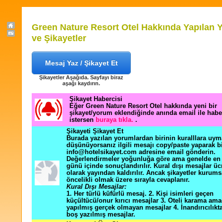
Green Nature Resort Otel Hakkında Yapılan 
ve Şikayetler
Mesaj Yaz / Şikayet Et
Şikayetler Aşağıda. Sayfayı biraz
aşağı kaydırın.
Şikayet Habercisi
Eğer Green Nature Resort Otel hakkında yeni bir
şikayet/yorum eklendiğinde anında email ile hab
istersen
buraya tıkla.
.
Şikayeti Şikayet Et
Burada yazılan yorumlardan birinin kuralllara uym
düşünüyorsanız ilgili mesajı copy/paste yaparak b
info@hotelsikayet.com adresine email gönderin.
Değerlendirmeler yoğunluğa göre ama genelde en f
günü içinde sonuçlandırılır. Kural dışı mesajlar üc
olarak yayından kaldırılır. Ancak şikayetler kurums
öncelikli olmak üzere sırayla cevaplanır.
Kural Dışı Mesajlar:
1. Her türlü küfürlü mesaj. 2. Kişi isimleri geçen
küçültücü/onur kırıcı mesajlar 3. Oteli karama ama
yapılmış gerçek olmayan mesajlar 4. İnandırıcılık
boş yazılmış mesajlar.