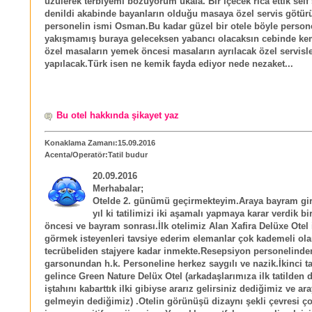
üzülerek terbiyemi bozuyorum ukala. Bir içecek rica ettik self 
denildi akabinde bayanların olduğu masaya özel servis götür
personelin ismi Osman.Bu kadar güzel bir otele böyle persone
yakışmamış buraya geleceksen yabancı olacaksın cebinde ke
özel masaların yemek öncesi masaların ayrılacak özel servisl
yapılacak.Türk isen ne kemik fayda ediyor nede nezaket...
Bu otel hakkında şikayet yaz
Konaklama Zamanı:15.09.2016
Acenta/Operatör:Tatil budur
20.09.2016
Merhabalar;
Otelde 2. günümü geçirmekteyim.Araya bayram gird
yıl ki tatilimizi iki aşamalı yapmaya karar verdik b
öncesi ve bayram sonrası.İlk otelimiz Alan Xafira Delüxe Otel 
görmek isteyenleri tavsiye ederim elemanlar çok kademeli ola
tecrübeliden stajyere kadar inmekte.Resepsiyon personelind
garsonundan h.k. Personeline herkez saygılı ve nazik.İkinci ta
gelince Green Nature Delüx Otel (arkadaşlarımıza ilk tatilden
iştahını kabarttık ilki gibiyse ararız gelirsiniz dediğimiz ve ar
gelmeyin dediğimiz) .Otelin görünüşü dizaynı şekli çevresi ç