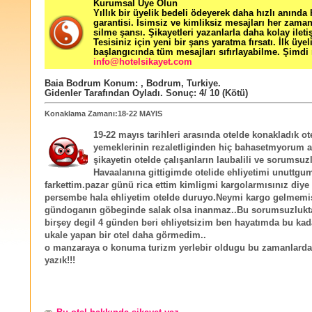
Kurumsal Üye Olun
Yıllık bir üyelik bedeli ödeyerek daha hızlı anında
garantisi. İsimsiz ve kimliksiz mesajları her zama
silme şansı. Şikayetleri yazanlarla daha kolay ileti
Tesisiniz için yeni bir şans yaratma fırsatı. İlk üyel
başlangıcında tüm mesajları sıfırlayabilme. Şimdi 
info@hotelsikayet.com
Baia Bodrum
Konum:
,
Bodrum
,
Turkiye
.
Gidenler Tarafından Oyladı
. Sonuç:
4
/
10
(Kötü)
Konaklama Zamanı:18-22 MAYIS
19-22 mayıs tarihleri arasında otelde konakladık ot
yemeklerinin rezaletliginden hiç bahasetmyorum a
şikayetin otelde çalışanların laubalili ve sorumsuz
Havaalanına gittigimde otelide ehliyetimi unuttgu
farkettim.pazar günü rica ettim kimligmi kargolarmısınız diy
persembe hala ehliyetim otelde duruyo.Neymi kargo gelmemis
gündoganın göbeginde salak olsa inanmaz..Bu sorumsuzlukt
birşey degil 4 günden beri ehliyetsizim ben hayatımda bu kada
ukale yapan bir otel daha görmedim..
o manzaraya o konuma turizm yerlebir oldugu bu zamanlarda
yazık!!!