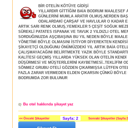
BİR OTELİN KÖTÜYE GİDİŞİ
YILLARDIR GİTTİĞİM BAİA BODRUM MAALESEF A
GÜNLERİNİ MUMLA ARATIR OLMUŞ,NERDEN BA
ODALARDAKİ ÇARŞAF VE HAVLULAR O KADAR E
ARTIK SARI RENK OLMUŞ,YEMEKLER 5 ÇEŞİT SOĞUK MEZ
SÜREKLİ PATATES ISPANAK VE TAVUK 2 YILDIZLI OTEL M
SORDUĞINUZDA AŞÇIBAŞINA BU YIL NEDEN BÖYLE MAALE
YÖNETİMİ BÖYLE OLMASINI İSTİYOR DİYEREKTEN KENDİS
ŞİKAYETÇİ OLDUĞUNU ÖNÜMÜZDEKİ YIL ARTIK BAİA OTEL
ÇALIŞMAYACAĞINI BELİRTMEKTE YAZIK BÖYLE STANDART
KALİTESİ GEÇMİŞ YILLARDA YÜKSEK OLAN OTELİN KENDİ
DÜŞÜRMESİ VE MÜŞTERİLERİNİ KAYBETMESİ..TEKLİFİM O
SÖNMEZ GRUBU OTELİ GÖZDEN ÇIKARMIŞSA LÜTFEN OTE
FAZLA ZARAR VERMEDEN ELDEN ÇIKARSIN ÇÜNKÜ BÖYLE 
BODRUMDA ZOR BULUNUR
Bu otel hakkında şikayet yaz
Sayfa: 2
<< Önceki Şikayetler
Sonraki Şikayetler (Sayfa:3
Şikayet Et