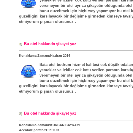
yemekler ve içkiler cok kotu verilen paranın karsılı
veremeyen bir otel ayrıca şikayetin oldugunda otel
bunu duzeltmek için hiçbirsey yapamıyor bu ote
guzelligini karsılayacak bir değişime girmeden kimseye tavsi
etmiyorum pişman olursunuz .
Bu otel hakkında şikayet yaz
Konaklama Zamanı:Haziran 2014
Baia otel bodrum hizmet kalitesi cok düşük odalard
yemekler ve içkiler cok kotu verilen paranın karsılı
veremeyen bir otel ayrıca şikayetin oldugunda otel
bunu duzeltmek için hiçbirsey yapamıyor bu ote
guzelligini karsılayacak bir değişime girmeden kimseye tavsi
etmiyorum pişman olursunuz .
Bu otel hakkında şikayet yaz
Konaklama Zamanı:KURBAN BAYRAMI
Acenta/Operatör:ETSTUR