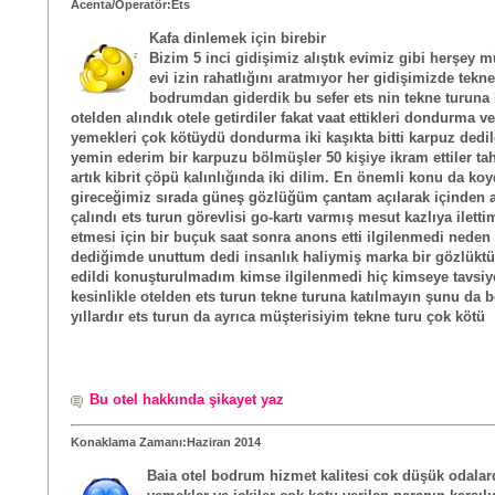
Acenta/Operatör:Ets
Kafa dinlemek için birebir
Bizim 5 inci gidişimiz alıştık evimiz gibi herşey
evi izin rahatlığını aratmıyor her gidişimizde tekn
bodrumdan giderdik bu sefer ets nin tekne turuna 
otelden alındık otele getirdiler fakat vaat ettikleri dondurma v
yemekleri çok kötüydü dondurma iki kaşıkta bitti karpuz dedi
yemin ederim bir karpuzu bölmüşler 50 kişiye ikram ettiler t
artık kibrit çöpü kalınlığında iki dilim. En önemli konu da ko
gireceğimiz sırada güneş gözlüğüm çantam açılarak içinden a
çalındı ets turun görevlisi go-kartı varmış mesut kazlıya ilett
etmesi için bir buçuk saat sonra anons etti ilgilenmedi nede
dediğimde unuttum dedi insanlık haliymiş marka bir gözlüktü
edildi konuşturulmadım kimse ilgilenmedi hiç kimseye tavsi
kesinlikle otelden ets turun tekne turuna katılmayın şunu da b
yıllardır ets turun da ayrıca müşterisiyim tekne turu çok kötü
Bu otel hakkında şikayet yaz
Konaklama Zamanı:Haziran 2014
Baia otel bodrum hizmet kalitesi cok düşük odalard