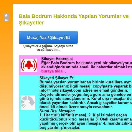
Baia Bodrum Hakkında Yapılan Yorumlar ve
Şikayetler
Mesaj Yaz / Şikayet Et
Şikayetler Aşağıda. Sayfayı biraz
aşağı kaydırın.
Şikayet Habercisi
Eğer Baia Bodrum hakkında yeni bir şikayet/yor
eklendiğinde anında email ile haberdar olmak ist
buraya tıkla.
.
Şikayeti Şikayet Et
Burada yazılan yorumlardan birinin kuralllara uym
düşünüyorsanız ilgili mesajı copy/paste yaparak b
info@hotelsikayet.com adresine email gönderin.
Değerlendirmeler yoğunluğa göre ama genelde en f
günü içinde sonuçlandırılır. Kural dışı mesajlar üc
olarak yayından kaldırılır. Ancak şikayetler kurums
öncelikli olmak üzere sırayla cevaplanır.
Kural Dışı Mesajlar:
1. Her türlü küfürlü mesaj. 2. Kişi isimleri geçen
küçültücü/onur kırıcı mesajlar 3. Oteli karama ama
yapılmış gerçek olmayan mesajlar 4. İnandırıcılık
boş yazılmış mesajlar.