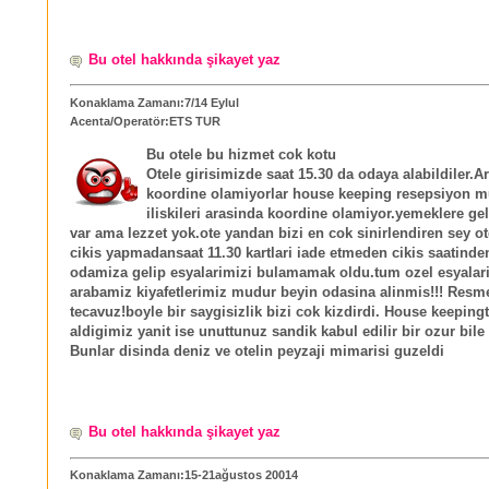
Bu otel hakkında şikayet yaz
Konaklama Zamanı:7/14 Eylul
Acenta/Operatör:ETS TUR
Bu otele bu hizmet cok kotu
Otele girisimizde saat 15.30 da odaya alabildiler.A
koordine olamiyorlar house keeping resepsiyon m
iliskileri arasinda koordine olamiyor.yemeklere gel
var ama lezzet yok.ote yandan bizi en cok sinirlendiren sey o
cikis yapmadansaat 11.30 kartlari iade etmeden cikis saatind
odamiza gelip esyalarimizi bulamamak oldu.tum ozel esyalar
arabamiz kiyafetlerimiz mudur beyin odasina alinmis!!! Res
tecavuz!boyle bir saygisizlik bizi cok kizdirdi. House keeping
aldigimiz yanit ise unuttunuz sandik kabul edilir bir ozur bile
Bunlar disinda deniz ve otelin peyzaji mimarisi guzeldi
Bu otel hakkında şikayet yaz
Konaklama Zamanı:15-21ağustos 20014