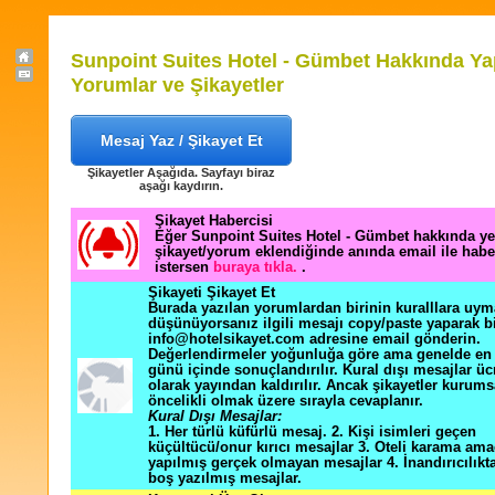
Sunpoint Suites Hotel - Gümbet Hakkında Ya
Yorumlar ve Şikayetler
Mesaj Yaz / Şikayet Et
Şikayetler Aşağıda. Sayfayı biraz
aşağı kaydırın.
Şikayet Habercisi
Eğer Sunpoint Suites Hotel - Gümbet hakkında ye
şikayet/yorum eklendiğinde anında email ile hab
istersen
buraya tıkla.
.
Şikayeti Şikayet Et
Burada yazılan yorumlardan birinin kuralllara uym
düşünüyorsanız ilgili mesajı copy/paste yaparak b
info@hotelsikayet.com adresine email gönderin.
Değerlendirmeler yoğunluğa göre ama genelde en f
günü içinde sonuçlandırılır. Kural dışı mesajlar üc
olarak yayından kaldırılır. Ancak şikayetler kurums
öncelikli olmak üzere sırayla cevaplanır.
Kural Dışı Mesajlar:
1. Her türlü küfürlü mesaj. 2. Kişi isimleri geçen
küçültücü/onur kırıcı mesajlar 3. Oteli karama ama
yapılmış gerçek olmayan mesajlar 4. İnandırıcılık
boş yazılmış mesajlar.