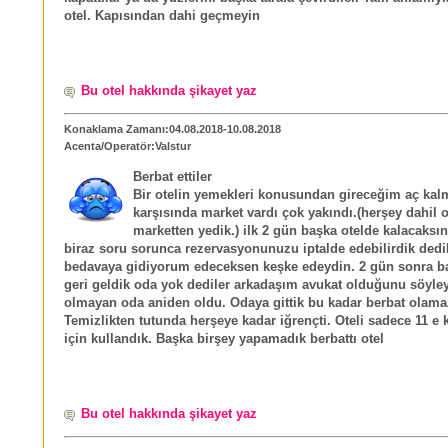
otel. Kapısından dahi geçmeyin
Bu otel hakkında şikayet yaz
Konaklama Zamanı:04.08.2018-10.08.2018
Acenta/Operatör:Valstur
Berbat ettiler
Bir otelin yemekleri konusundan gireceğim aç ka
karşısında market vardı çok yakındı.(herşey dahil 
marketten yedik.) ilk 2 gün başka otelde kalacaksın
biraz soru sorunca rezervasyonunuzu iptalde edebilirdik dedi
bedavaya gidiyorum edeceksen keşke edeydin. 2 gün sonra b
geri geldik oda yok dediler arkadaşım avukat olduğunu söyle
olmayan oda aniden oldu. Odaya gittik bu kadar berbat olama
Temizlikten tutunda herşeye kadar iğrençti. Oteli sadece 11 e
için kullandık. Başka birşey yapamadık berbattı otel
Bu otel hakkında şikayet yaz