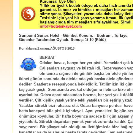
Kurumsal Üye Olun
Yıllık bir üyelik bedeli ödeyerek daha hızlı anında
garantisi. İsimsiz ve kimliksiz mesajları her zama
silme şansı. Şikayetleri yazanlarla daha kolay ileti
Tesisiniz için yeni bir şans yaratma fırsatı. İlk üyel
başlangıcında tüm mesajları sıfırlayabilme. Şimdi 
info@hotelsikayet.com
Sunpoint Suites Hotel - Gümbet
Konum:
,
Bodrum
,
Turkiye
.
Gidenler Tarafından Oyladı
. Sonuç:
1
/
10
(Kötü)
Konaklama Zamanı:AĞUSTOS 2018
BERBAT
Odalar, havuz, banyo her yer pisti. Yemekleri çok 
Çalışanları saygısız ve küstah idi. Rezervasyon ya
olmamıza rağmen iki günlük başka bir otele yönlen
ikinci günün sonunda da otelde oda yok başka otele gönderec
dediler. Saatlerce resepsiyonda bekletildik. Tatilimizin iki gü
taşıyarak geçti. Sonrasında avukat olduğumu iletince bize ol
ayarladılar. Odası apart odasından bozma, her yeri yıkık dökü
verdiler. Çift kişilik yatak yerine tekli yatakları birleştirip yatak 
Yataklar sürekli bizi rahatsız etti. Odası banyosu perdesi hav
hatta kanepesi bile pislik içindeydi. Aynı yemekleri üç gün aç
önümüze koydular. Bir hafta boyunca sadece bir gün akşam 
yiyebildik. Sürekli dışarıdan yemek yemek zorunda kaldık. Çal
saygısızdı. Bir şikayetimiz olduğunu ilettiğimizde bize bağırı
kapattılar ya da yüzlerini başka tarafa çevirdiler. Tam anlamıyla