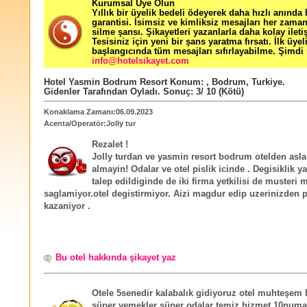
Kurumsal Üye Olun
Yıllık bir üyelik bedeli ödeyerek daha hızlı anında
garantisi. İsimsiz ve kimliksiz mesajları her zama
silme şansı. Şikayetleri yazanlarla daha kolay ileti
Tesisiniz için yeni bir şans yaratma fırsatı. İlk üyel
başlangıcında tüm mesajları sıfırlayabilme. Şimdi 
info@hotelsikayet.com
Hotel Yasmin Bodrum Resort
Konum:
,
Bodrum
,
Turkiye
.
Gidenler Tarafından Oyladı
. Sonuç:
3
/
10
(Kötü)
Konaklama Zamanı:06.09.2023
Acenta/Operatör:Jolly tur
Rezalet !
Jolly turdan ve yasmin resort bodrum otelden asla 
almayin! Odalar ve otel pislik icinde . Degisiklik ya
talep edildiginde de iki firma yetkilisi de musteri
saglamiyor.otel degistirmiyor. Aizi magdur edip uzerinizden 
kazaniyor .
Bu otel hakkında şikayet yaz
Otele 5senedir kalabalık gidiyoruz otel muhteşem
süper yemekler süper odalar temiz hizmet 10numa