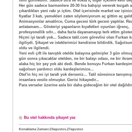
ismi görmedim. Sadece bira ve vokta iç diğer içkilere kefil de
Her gün sadece barmenlere 20-30 lira bahşişi vererek tezgah a
çıkardıkları yeni rakı yı içtim. Otel içerisinde market var işiniz
fiyatlar 3 katı, yemekleri zaten söylemiyorum aç gittim aç gel
Animasyonlar amatörce, Cuma gecesi türk gecesi yaptılar. Rezi
anlatamam... Gösteriyi yapanların kıyafetleri oyunları iğrenç,
profesyonellik sıfır... daha fazla dayanamayıp terk ettim gösteri
Hiçmi iyi tarafı yok... Sadece tatil.com görevlisi olan Furkan 
ilgiliydi. Şikayet ve isteklerimizi kendisine bildirdik. Sağolsu
oldu ve ilgilendi.
Yeni evli çift ile tanıştık otelde balayına gelmişler 3 gün olmuş 
gün sonra çıkacaklar otelden, ne bir balayı odası, ne bir ikram
alaka hiç bir şey yok abi dedi. Bende konuyu Furkan kardeşim
sağolsun yardımcı oldu kardeşlerimize...
Otel'in hiç mi iyi tarafı yok derseniz... Tatil süresince tanışm
insanlara vesile olmuştur. Gerisi hikayedir...
Para verseler üzerine asla bir daha gideceğim bir otel değildir.
Bu otel hakkında şikayet yaz
Konaklama Zamanı:23agustos.27agustos