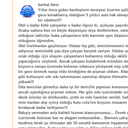
berbat ötesi
Yıllar önce giden kardeşimin tavsiyesi üzerine eyl
gece konaklamış olduğum 5 yıldızı asla hak etmey
bir işletme!!!!
Otel o kadar kötü çalışanlar o kadar ilgisiz ki, açıkçası şaşırd
Acaba sadece ben mi böyle düşünüyor diye dertlenirken, otel
olduğum tatilciler hatta çalışanların bile benimle aynı düşün
olduğunu öğrendim.
Otel İranlılardan geçilmiyor. Odalar leş gibi, temizlenmesini t
ediyoruz temizledik yaa diye çalışan karşılık veriyor. Odalar 
uzak olduğu için ulaşımı çalışanların kullanmış olduğu akülü 
yapacağımız söylendi. Ancak çalışanı bulabilmek mümkün deği
boyunca rampa üzerinde bulunan odamıza yürüyerek inip çıkt
bir gece binmek nasip oldu bindiğime de pişman oldum. Adam
gibi kullanıyor sıkı sıkı tutunmasan savrulup düşme ihtimalin
yüksek!!!
Oda temizlen görevliyi daha iyi bir temizlik yapması konusu
ancak uyardığıma pişman oldum. Her gün oda içerisindeki mi
eksik ürünler ile dolduruldu, yırtık ve eski havlular verildi, hat
mini bardan alıp içmiş olduğu kutu cola'nın boşunu masanın
bırakacak kadar terbiyesiz!!!
Bahşiş vermeden asla kaliteli hizmet alamıyorsunuz... Örnek 
içerisinde bulunan bar ve alagart restaurantlar... Barmen çalış
tarafıma itirafı şu olmuştur abi 10 senelik barmenim hayatımd