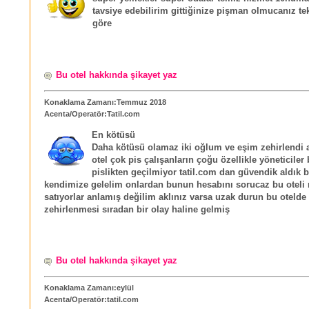
tavsiye edebilirim gittiğinize pişman olmucanız te
göre
Bu otel hakkında şikayet yaz
Konaklama Zamanı:Temmuz 2018
Acenta/Operatör:Tatil.com
En kötüsü
Daha kötüsü olamaz iki oğlum ve eşim zehirlendi ac
otel çok pis çalışanların çoğu özellikle yöneticiler 
pislikten geçilmiyor tatil.com dan güvendik aldık b
kendimize gelelim onlardan bunun hesabını sorucaz bu oteli 
satıyorlar anlamış değilim aklınız varsa uzak durun bu otelde
zehirlenmesi sıradan bir olay haline gelmiş
Bu otel hakkında şikayet yaz
Konaklama Zamanı:eylül
Acenta/Operatör:tatil.com