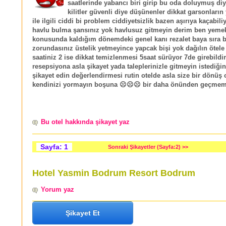
saatlerinde yabancı biri girip bu oda doluymuş diye
kilitler güvenli diye düşünenler dikkat garsonların
ile ilgili ciddi bi problem ciddiyetsizlik bazen aşırıya kaçabili
havlu bulma şansınız yok havlusuz gitmeyin derim ben yeme
konusunda kaldığım dönemdeki genel kanı rezalet baya sıra 
zorundasınız üstelik yetmeyince yapcak bişi yok dağılın ötele 
saatiniz 2 ise dikkat temizlenmesi 5saat sürüyor 7de girebild
resepsiyona asla şikayet yada taleplerinizle gitmeyin istediğin
şikayet edin değerlendirmesi rutin otelde asla size bir dönüş
kendinizi yormayın boşuna ☹☹☹ bir daha önünden geçme
Bu otel hakkında şikayet yaz
Sayfa: 1
Sonraki Şikayetler (Sayfa:2) >>
Hotel Yasmin Bodrum Resort Bodrum
Yorum yaz
Şikayet Et