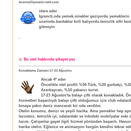
Acenta/Operatör:tatil.com
idare eder
Igrencti.oda yemek.sinekler geziyordu yemeklerin
uzerinde.bardaklar kirli kaliyordu.temizlik sifir kesi
gitmeyin
.
Bu otel hakkında şikayet yaz
Konaklama Zamanı:17-23 Ağustos
Ancak 4* eder
Öncelikle otel profili %50 Türk, %20 gurbetçi, %20
Azerbaycan, %10 yabancı turist.
17-23 Ağustos'ta balayı çifti olarak konakladık. Ö
hizmetleri başarılıydı balayı çifti olduğumuz için club odalar
binaya yakın deniz manzaralı bir oda verdiler.
Otelin konumu, denizi ve yeşili harika. Ama yemekler hep ayn
lezzetsiz, temizlik iyi, odalardaki ve lobideki mobilyalar eski
lazım. Çalışanlar gayet ilgili hizmet yönünden başarılı. Havuz
harika otelin. Eğlence ve animasyon hergün kendini tekrar edi