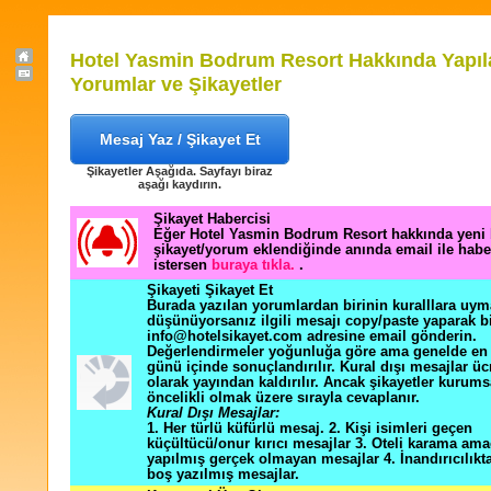
Hotel Yasmin Bodrum Resort Hakkında Yapıl
Yorumlar ve Şikayetler
Mesaj Yaz / Şikayet Et
Şikayetler Aşağıda. Sayfayı biraz
aşağı kaydırın.
Şikayet Habercisi
Eğer Hotel Yasmin Bodrum Resort hakkında yeni 
şikayet/yorum eklendiğinde anında email ile hab
istersen
buraya tıkla.
.
Şikayeti Şikayet Et
Burada yazılan yorumlardan birinin kuralllara uym
düşünüyorsanız ilgili mesajı copy/paste yaparak b
info@hotelsikayet.com adresine email gönderin.
Değerlendirmeler yoğunluğa göre ama genelde en f
günü içinde sonuçlandırılır. Kural dışı mesajlar üc
olarak yayından kaldırılır. Ancak şikayetler kurums
öncelikli olmak üzere sırayla cevaplanır.
Kural Dışı Mesajlar:
1. Her türlü küfürlü mesaj. 2. Kişi isimleri geçen
küçültücü/onur kırıcı mesajlar 3. Oteli karama ama
yapılmış gerçek olmayan mesajlar 4. İnandırıcılık
boş yazılmış mesajlar.