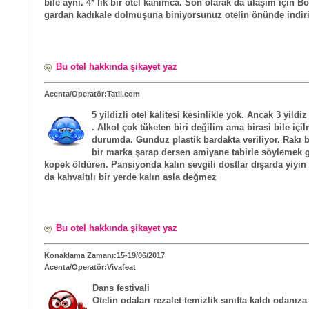
bile aynı. 4* lık bir otel kanımca. Son olarak da ulaşım için 
gardan kadıkale dolmuşuna biniyorsunuz otelin önünde indiri
Bu otel hakkında şikayet yaz
Acenta/Operatör:Tatil.com
5 yildizli otel kalitesi kesinlikle yok. Ancak 3 yildiz 
. Alkol çok tüketen biri değilim ama birasi bile içi
durumda. Gunduz plastik bardakta veriliyor. Rakı 
bir marka şarap dersen amiyane tabirle söylemek g
kopek öldüren. Pansiyonda kalın sevgili dostlar dışarda yiyin i
da kahvaltılı bir yerde kalın asla değmez
Bu otel hakkında şikayet yaz
Konaklama Zamanı:15-19/06/2017
Acenta/Operatör:Vivafeat
Dans festivali
Otelin odaları rezalet temizlik sınıfta kaldı odanız