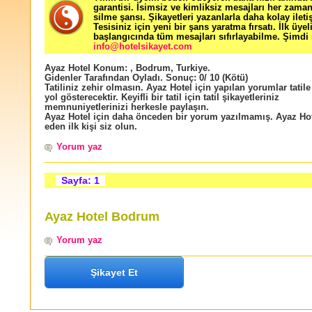
garantisi. İsimsiz ve kimliksiz mesajları her zama
silme şansı. Şikayetleri yazanlarla daha kolay ileti
Tesisiniz için yeni bir şans yaratma fırsatı. İlk üyel
başlangıcında tüm mesajları sıfırlayabilme. Şimdi 
info@hotelsikayet.com
Ayaz Hotel
Konum:
,
Bodrum
,
Turkiye
.
Gidenler Tarafından Oyladı
. Sonuç:
0
/
10
(Kötü)
Tatiliniz zehir olmasın. Ayaz Hotel için yapılan yorumlar tatile
yol gösterecektir. Keyifli bir tatil için tatil şikayetleriniz
memnuniyetlerinizi herkesle paylaşın.
Ayaz Hotel için daha önceden bir yorum yazılmamış. Ayaz Hot
eden ilk kişi siz olun.
Yorum yaz
Sayfa: 1
Ayaz Hotel Bodrum
Yorum yaz
Şikayet Et