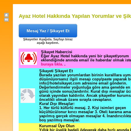
Ayaz Hotel Hakkında Yapılan Yorumlar ve Şik
Mesaj Yaz / Şikayet Et
Şikayetler Aşağıda. Sayfayı biraz
aşağı kaydırın.
Şikayet Habercisi
Eğer Ayaz Hotel hakkında yeni bir şikayet/yorum
eklendiğinde anında email ile haberdar olmak ist
buraya tıkla.
.
Şikayeti Şikayet Et
Burada yazılan yorumlardan birinin kuralllara uym
düşünüyorsanız ilgili mesajı copy/paste yaparak b
info@hotelsikayet.com adresine email gönderin.
Değerlendirmeler yoğunluğa göre ama genelde en f
günü içinde sonuçlandırılır. Kural dışı mesajlar üc
olarak yayından kaldırılır. Ancak şikayetler kurums
öncelikli olmak üzere sırayla cevaplanır.
Kural Dışı Mesajlar:
1. Her türlü küfürlü mesaj. 2. Kişi isimleri geçen
küçültücü/onur kırıcı mesajlar 3. Oteli karama ama
yapılmış gerçek olmayan mesajlar 4. İnandırıcılık
boş yazılmış mesajlar.
Kurumsal Üye Olun
Yıllık bir üyelik bedeli ödeyerek daha hızlı anında