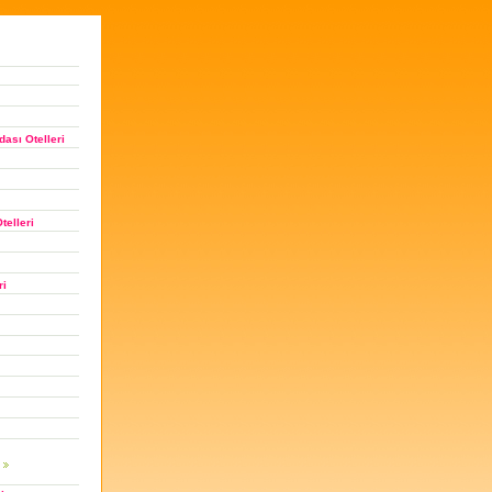
ası Otelleri
telleri
ri