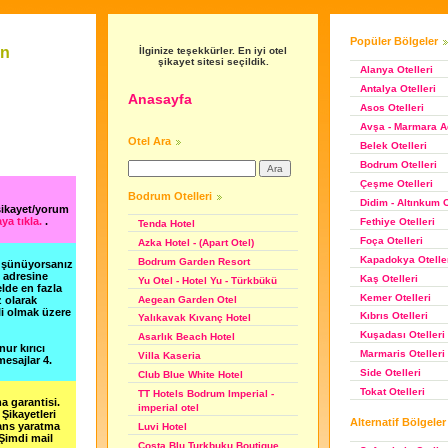
Popüler Bölgeler
an
İlginize teşekkürler. En iyi otel
şikayet sitesi seçildik.
Alanya Otelleri
Antalya Otelleri
Anasayfa
Asos Otelleri
Avşa - Marmara Ad
Otel Ara
Belek Otelleri
Bodrum Otelleri
Çeşme Otelleri
Bodrum Otelleri
Didim - Altınkum O
şikayet/yorum
ya tıkla.
.
Fethiye Otelleri
Tenda Hotel
Foça Otelleri
Azka Hotel - (Apart Otel)
Kapadokya Otelle
Bodrum Garden Resort
düşünüyorsanız
m adresine
Kaş Otelleri
Yu Otel - Hotel Yu - Türkbükü
lde en fazla
Kemer Otelleri
Aegean Garden Otel
z olarak
li olmak üzere
Kıbrıs Otelleri
Yalıkavak Kıvanç Hotel
Kuşadası Otelleri
Asarlık Beach Hotel
nur kırıcı
Marmaris Otelleri
Villa Kaseria
esajlar 4.
Side Otelleri
Club Blue White Hotel
Tokat Otelleri
TT Hotels Bodrum Imperial -
a garantisi.
imperial otel
Şikayetleri
Alternatif Bölgeler
şans yaratma
Luvi Hotel
 Şimdi mail
Costa Blu Turkbuku Boutique