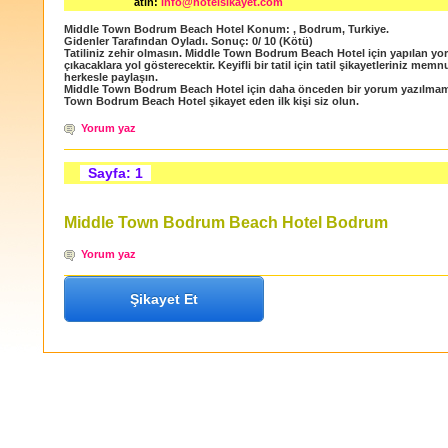
atın:
info@hotelsikayet.com
Middle Town Bodrum Beach Hotel
Konum:
,
Bodrum
,
Turkiye
.
Gidenler Tarafından Oyladı
. Sonuç:
0
/
10
(Kötü)
Tatiliniz zehir olmasın. Middle Town Bodrum Beach Hotel için yapılan yor
çıkacaklara yol gösterecektir. Keyifli bir tatil için tatil şikayetleriniz memn
herkesle paylaşın.
Middle Town Bodrum Beach Hotel için daha önceden bir yorum yazılmam
Town Bodrum Beach Hotel şikayet eden ilk kişi siz olun.
Yorum yaz
Sayfa: 1
Middle Town Bodrum Beach Hotel Bodrum
Yorum yaz
Şikayet Et