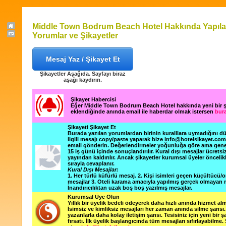
Middle Town Bodrum Beach Hotel Hakkında Yapıl
Yorumlar ve Şikayetler
Mesaj Yaz / Şikayet Et
Şikayetler Aşağıda. Sayfayı biraz
aşağı kaydırın.
Şikayet Habercisi
Eğer Middle Town Bodrum Beach Hotel hakkında yeni bir 
eklendiğinde anında email ile haberdar olmak istersen
bura
Şikayeti Şikayet Et
Burada yazılan yorumlardan birinin kuralllara uymadığını 
ilgili mesajı copy/paste yaparak bize info@hotelsikayet.co
email gönderin. Değerlendirmeler yoğunluğa göre ama gene
15 iş günü içinde sonuçlandırılır. Kural dışı mesajlar ücretsi
yayından kaldırılır. Ancak şikayetler kurumsal üyeler öncelik
sırayla cevaplanır.
Kural Dışı Mesajlar:
1. Her türlü küfürlü mesaj. 2. Kişi isimleri geçen küçültücü/o
mesajlar 3. Oteli karama amacıyla yapılmış gerçek olmayan m
İnandırıcılıktan uzak boş boş yazılmış mesajlar.
Kurumsal Üye Olun
Yıllık bir üyelik bedeli ödeyerek daha hızlı anında hizmet alm
İsimsiz ve kimliksiz mesajları her zaman anında silme şansı. 
yazanlarla daha kolay iletişim şansı. Tesisiniz için yeni bir 
fırsatı. İlk üyelik başlangıcında tüm mesajları sıfırlayabilme.