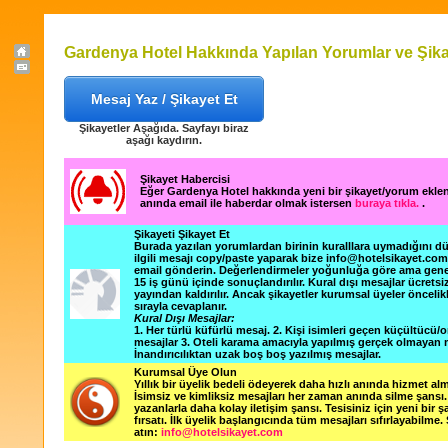
Gardenya Hotel Hakkında Yapılan Yorumlar ve Şika
Mesaj Yaz / Şikayet Et
Şikayetler Aşağıda. Sayfayı biraz
aşağı kaydırın.
Şikayet Habercisi
Eğer Gardenya Hotel hakkında yeni bir şikayet/yorum ekle
anında email ile haberdar olmak istersen
buraya tıkla.
.
Şikayeti Şikayet Et
Burada yazılan yorumlardan birinin kuralllara uymadığını 
ilgili mesajı copy/paste yaparak bize info@hotelsikayet.co
email gönderin. Değerlendirmeler yoğunluğa göre ama gene
15 iş günü içinde sonuçlandırılır. Kural dışı mesajlar ücretsi
yayından kaldırılır. Ancak şikayetler kurumsal üyeler öncelik
sırayla cevaplanır.
Kural Dışı Mesajlar:
1. Her türlü küfürlü mesaj. 2. Kişi isimleri geçen küçültücü/o
mesajlar 3. Oteli karama amacıyla yapılmış gerçek olmayan m
İnandırıcılıktan uzak boş boş yazılmış mesajlar.
Kurumsal Üye Olun
Yıllık bir üyelik bedeli ödeyerek daha hızlı anında hizmet alm
İsimsiz ve kimliksiz mesajları her zaman anında silme şansı. 
yazanlarla daha kolay iletişim şansı. Tesisiniz için yeni bir 
fırsatı. İlk üyelik başlangıcında tüm mesajları sıfırlayabilme.
atın:
info@hotelsikayet.com