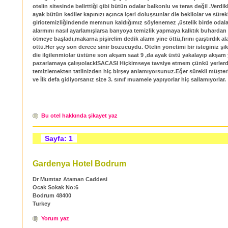
otelin sitesinde belirttiği gibi bütün odalar balkonlu ve teras değil .Verdi
ayak bütün kediler kapınızı açınca içeri doluşsunlar die bekliolar ve sürekli
giriotemizliğindende memnun kaldığımız söylenemez ,üstelik birde odal
alarmını nasıl ayarlamışlarsa banyoya temizlik yapmaya kalktık buhardan 
ötmeye başladı,makarna pişirelim dedik alarm yine öttü,fırını çaıştırdık a
öttü.Her şey son derece sinir bozucuydu. Otelin yönetimi bir isteginiz şi
die ilgilenmiolar üstüne son akşam saat 9 ,da ayak üstü yakalayıp akşam
pazarlamaya çalışıolar.kISACASI Hiçkimseye tavsiye etmem çünkü yerlerd
temizlemekten tatlinizden hiç birşey anlamıyorsunuz.Eğer sürekli müşteri
ve İlk defa gidiyorsanız size 3. sınıf muamele yapıyorlar hiç sallamıyorlar.
Bu otel hakkında şikayet yaz
Sayfa: 1
Gardenya Hotel Bodrum
Dr Mumtaz Ataman Caddesi
Ocak Sokak No:6
Bodrum 48400
Turkey
Yorum yaz