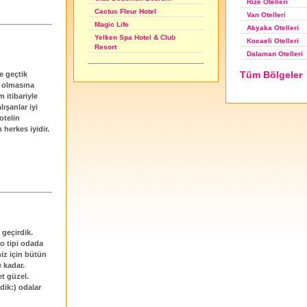
Rize Otelleri
Cactus Fleur Hotel
Van Otelleri
Magic Life
Akyaka Otelleri
Yelken Spa Hotel & Club
Kocaeli Otelleri
Resort
Dalaman Otelleri
Tüm Bölgeler
me geçtik
 olmasına
 itibariyle
ışanlar iyi
otelin
 herkes iyidir.
 geçirdik.
yo tipi odada
niz için bütün
 kadar.
t güzel.
dik:) odalar