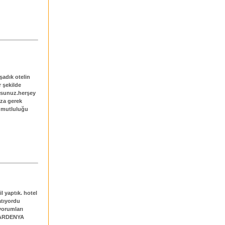
şadık otelin
r şekilde
orsunuz.herşey
ıza gerek
e mutluluğu
l yaptık. hotel
atıyordu
yorumları
 GARDENYA