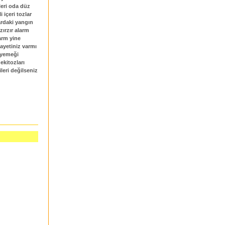
kleri oda düz
 içeri tozlar
ardaki yangın
zırzır alarm
larm yine
kayetiniz varmı
 yemeği
ekitozları
leri değilseniz