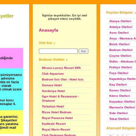
Popüler Bölgeler
yetler
İlginize teşekkürler. En iyi otel
şikayet sitesi seçildik.
Alanya Otelleri
Antalya Otelleri
Anasayfa
Asos Otelleri
Avşa - Marmara Ad
Otel Ara
Belek Otelleri
Bodrum Otelleri
Çeşme Otelleri
ndiğinde
Bodrum Otelleri
Didim - Altınkum O
Fethiye Otelleri
Mivara Luxury Resort SPA
Foça Otelleri
Club Aquarium
düşünüyorsanız
m adresine
Kapadokya Otelle
Bodrum İsis Otel - Hotel Isis
lde en fazla
Kaş Otelleri
Samara Hotel
z olarak
li olmak üzere
Kemer Otelleri
Gardenya Hotel
Kıbrıs Otelleri
Ilgın Hotel & Restaurant -
nur kırıcı
Ortakent
Kuşadası Otelleri
esajlar 4.
Torbahan Hotel
Marmaris Otelleri
Rixos Hotel Bodrum
Side Otelleri
a garantisi.
Royal Panacea Hotel
Tokat Otelleri
Şikayetleri
şans yaratma
Kadıkale Resort
 Şimdi mail
Alternatif Bölgeler
Royal Marin Resort
Club Dedeman Bodrum