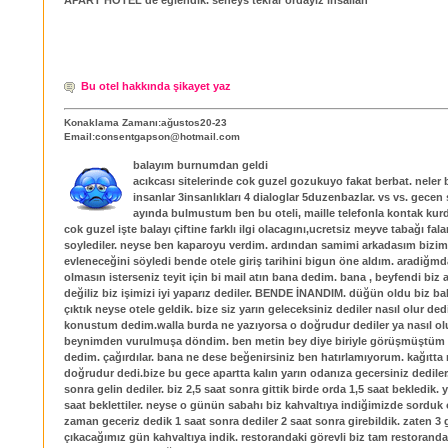
Bu otel hakkında şikayet yaz
Konaklama Zamanı:ağustos20-23
Email:consentgapson@hotmail.com
balayım burnumdan geldi
acıkcası sitelerinde cok guzel gozukuyo fakat berbat. neler 
insanlar 3insanlıkları 4 dialoglar 5duzenbazlar. vs vs. gecen
ayında bulmustum ben bu oteli, maille telefonla kontak ku
cok guzel işte balayı çiftine farklı ilgi olacagını,ucretsiz meyve tabağı fal
soylediler. neyse ben kaparoyu verdim. ardından samimi arkadasım biz
evleneceğini söyledi bende otele giriş tarihini bigun öne aldım. aradiğm
olmasın isterseniz teyit için bi mail atın bana dedim. bana , beyfendi biz a
değiliz biz işimizi iyi yaparız dediler. BENDE İNANDIM. düğün oldu biz bal
çıktık neyse otele geldik. bize siz yarın geleceksiniz dediler nasıl olur de
konustum dedim.walla burda ne yazıyorsa o doğrudur dediler ya nasıl o
beynimden vurulmuşa döndim. ben metin bey diye biriyle görüşmüştüm 
dedim. çağırdılar. bana ne dese beğenirsiniz ben hatırlamıyorum. kağıtta
doğrudur dedi.bize bu gece apartta kalın yarın odanıza gecersiniz dediler
sonra gelin dediler. biz 2,5 saat sonra gittik birde orda 1,5 saat bekledik.
saat beklettiler. neyse o günün sabahı biz kahvaltıya indiğimizde sordu
zaman geceriz dedik 1 saat sonra dediler 2 saat sonra girebildik. zaten 3 
çıkacağımız gün kahvaltıya indik. restorandaki görevli biz tam restorand