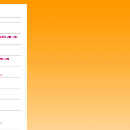
ası Otelleri
telleri
ri