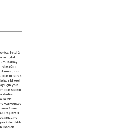
berbat 1otel 2
 sene eylul
rdum. hersey
an olacağını
im donus gunu
da ben bi sorun
lalade bi otel
ayı için yola
dim ben sizinle
lur dedim
o nerde
 ne yazıyorsa o
. ama 1 saat
 yani toplam 4
k odamıza ne
gun kalacaktık.
an inerken