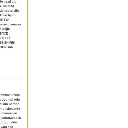
de nasıl olur
R. SONRA
ionda otelin
alın fiyatı
APARTTA
 ne diyorsun
a değil.
İYİCE
 OTELİ
ES EKMEK
N BUNDAN
nlenmek üzere
tudyo tipi oda
k olsun hemde
endi sitesinde
i olmamızdan
ı yoktu,üstelik
lduğu halde
yanı sıra