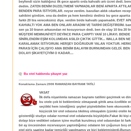
beyfendi sizin kaldığınız ilk gece aparttı orda kahvaltı artı ücret dedi. ben
dedim. ZATEN BENİM DUZELTMEMİ YAPMADILAR BENİ APARTA ATTILA
BENDEN PARA İSTİYORLAR. neyse verdim. bavulları aldık cıkarken recept
sahibini gördüm. ona da dedim ya hem kendiniz dediniz bu gece apartta k
farklı 20 lira vereceksiniz diye. verdim birde kahvaltı yapamadık. EVET 
KAHVALTI YOK AMA BEN ONLARI ARADIM VE TARİHİ DEĞİŞTİRDİM. bana
sen ya 10 liranın arkasından mi kosuyorsun dedi. ben de olay 10 lira 20 lir
MÜŞTERİ MEMNUNİYETİ DEYİNCE PARA ÇARPTI YANİ 10 LİRAYI. BENDE 
SİNİRLENDİM EŞİM KOLUMDAN ASILDI ÇIKTIK GİTTİK... WALLA BEN NE
KARALAMAK İSTİYORUM. HERŞEY DOĞRUDUR YALAN YOKTUR. HERK
PARASI İÇİN ÇALIŞIYO AMA BENİM BALAYIM BURNUMDAN GELDİ. BE
DOLAYI ŞİKAYETÇİYİM O KADAR....
Bu otel hakkında şikayet yaz
Konaklama Zamanı:2008 RAMANZAN BAYRAMI TATİLİ
VASAT
İlk defa nişanlımla ramazan bayramı tatilimi geçirmek ve di
bu otele çok bi beklentimiz olmayarak gittik ama özellikle s
seçtikki hem istedğimiz şeyleri pişirebilelim hem ekonomi
küçücük bir otel odasına tıkılmış olmayalım (çünkü otelin k
gösterdiği studyo odalar normal otel odalarında büyük)die.Fakat iki kiş
dolayı bize vedikleri odanın içine mutfak kurulmuş otel odasından bi fark
bir ay öncesinden rezervasyon yaptırdığımız odaların bir çoğunun boş o
otel giriş saatine kadar temizliği yapılmamış ve bizi bekletmişlerdi.Bunun 