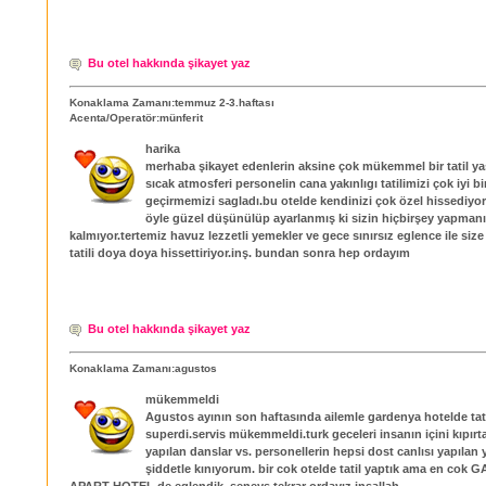
Bu otel hakkında şikayet yaz
Konaklama Zamanı:temmuz 2-3.haftası
Acenta/Operatör:münferit
harika
merhaba şikayet edenlerin aksine çok mükemmel bir tatil ya
sıcak atmosferi personelin cana yakınlıgı tatilimizi çok iyi bi
geçirmemizi sagladı.bu otelde kendinizi çok özel hissediy
öyle güzel düşünülüp ayarlanmış ki sizin hiçbirşey yapman
kalmıyor.tertemiz havuz lezzetli yemekler ve gece sınırsız eglence ile siz
tatili doya doya hissettiriyor.inş. bundan sonra hep ordayım
Bu otel hakkında şikayet yaz
Konaklama Zamanı:agustos
mükemmeldi
Agustos ayının son haftasında ailemle gardenya hotelde tati
superdi.servis mükemmeldi.turk geceleri insanın içini kıpırt
yapılan danslar vs. personellerin hepsi dost canlısı yapılan 
şiddetle kınıyorum. bir cok otelde tatil yaptık ama en cok
APART HOTEL de eglendik. seneys tekrar ordayız insallah