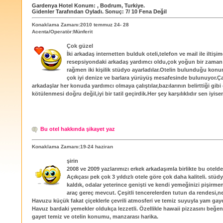
Gardenya Hotel
Konum:
,
Bodrum
,
Turkiye
.
Gidenler Tarafından Oyladı
. Sonuç:
7
/
10
Fena Değil
Konaklama Zamanı:2010 temmuz 24- 28
Acenta/Operatör:Münferit
Çok güzel
İki arkadaş internetten bulduk oteli,telefon ve mail ile iltişi
resepsiyondaki arkadaş yardımcı oldu,çok yoğun bir zaman
rağmen iki kişilik stüdyo ayarladılar.Otelin bulunduğu konum
çok iyi denize ve barlara yürüyüş mesafesinde bulunuyor.Çal
arkadaşlar her konuda yardımcı olmaya çalıştılar,bazılarının belirttiği gibi 
kötülenmesi doğru değil,iyi bir tatil geçirdik.Her şey karşılıklıdır sen iyisen
Bu otel hakkında şikayet yaz
Konaklama Zamanı:19-24 haziran
şirin
2008 ve 2009 yazlarımızı erkek arkadaşımla birlikte bu otelde
Açıkçası pek çok 3 yıldızlı otele göre çok daha kaliteli. stüd
kaldık, odalar yeterince genişti ve kendi yemeğinizi pişirme
araç gereç mevcut. Çeşitli tencerelerden tutun da rendesi,ne
Havuzu küçük fakat çiçeklerle çevrili atmosferi ve temiz suyuyla yam gaye
Havuz bardaki yemekler oldukça lezzetli. Özellikle hawaii pizzasını beğen
gayet temiz ve otelin konumu, manzarası harika.