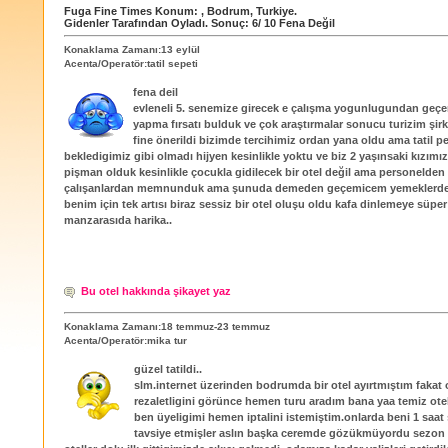
Fuga Fine Times
Konum:
,
Bodrum
,
Turkiye
.
Gidenler Tarafından Oyladı
. Sonuç:
6
/
10
Fena Değil
Konaklama Zamanı:13 eylül
Acenta/Operatör:tatil sepeti
fena deil
evleneli 5. senemize girecek e çalışma yogunlugundan geçen
yapma fırsatı bulduk ve çok araştırmalar sonucu turizim şir
fine önerildi bizimde tercihimiz ordan yana oldu ama tatil p
bekledigimiz gibi olmadı hijyen kesinlikle yoktu ve biz 2 yaşınsaki kızımız
pişman olduk kesinlikle çocukla gidilecek bir otel değil ama personelden
çalışanlardan memnunduk ama şunuda demeden geçemicem yemeklerde 
benim için tek artısı biraz sessiz bir otel oluşu oldu kafa dinlemeye süper
manzarasıda harika..
Bu otel hakkında şikayet yaz
Konaklama Zamanı:18 temmuz-23 temmuz
Acenta/Operatör:mika tur
güzel tatildi..
slm.internet üzerinden bodrumda bir otel ayırtmıştım fakat 
rezaletligini görünce hemen turu aradım bana yaa temiz ote
ben üyeligimi hemen iptalini istemiştim.onlarda beni 1 saat
tavsiye etmişler aslın başka ceremde gözükmüyordu sezon