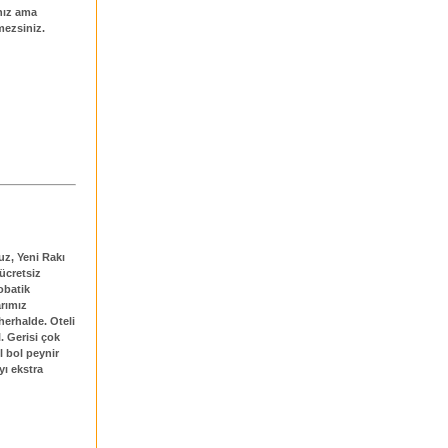
ınız ama
mezsiniz.
uz, Yeni Rakı
 ücretsiz
robatik
arımız
herhalde. Oteli
. Gerisi çok
l bol peynir
yı ekstra