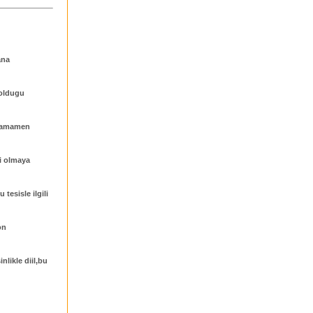
ana
 oldugu
 tamamen
bi olmaya
tesisle ilgili
on
nlikle diil,bu