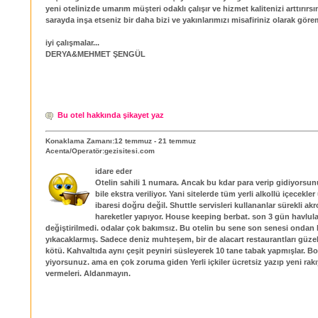
yeni otelinizde umarım müşteri odaklı çalışır ve hizmet kalitenizi arttırırs
sarayda inşa etseniz bir daha bizi ve yakınlarımızı misafiriniz olarak göre
iyi çalışmalar...
DERYA&MEHMET ŞENGÜL
Bu otel hakkında şikayet yaz
Konaklama Zamanı:12 temmuz - 21 temmuz
Acenta/Operatör:gezisitesi.com
idare eder
Otelin sahili 1 numara. Ancak bu kdar para verip gidiyorsun
bile ekstra veriliyor. Yani sitelerde tüm yerli alkollü içecekler
ibaresi doğru değil. Shuttle servisleri kullananlar sürekli ak
hareketler yapıyor. House keeping berbat. son 3 gün havlul
değiştirilmedi. odalar çok bakımsız. Bu otelin bu sene son senesi ondan 
yıkacaklarmış. Sadece deniz muhteşem, bir de alacart restaurantları güzel
kötü. Kahvaltıda aynı çeşit peyniri süsleyerek 10 tane tabak yapmışlar. Bo
yiyorsunuz. ama en çok zoruma giden Yerli içkiler ücretsiz yazıp yeni rakı
vermeleri. Aldanmayın.