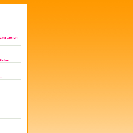
ası Otelleri
telleri
ri