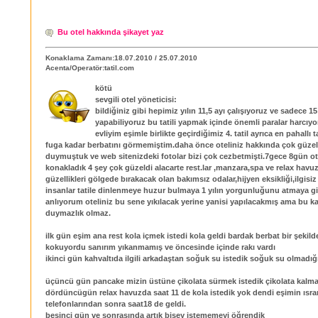
Bu otel hakkında şikayet yaz
Konaklama Zamanı:18.07.2010 / 25.07.2010
Acenta/Operatör:tatil.com
kötü
sevgili otel yöneticisi:
bildiğiniz gibi hepimiz yılın 11,5 ayı çalışıyoruz ve sadece 15
yapabiliyoruz bu tatili yapmak içinde önemli paralar harcıyor
evliyim eşimle birlikte geçirdiğimiz 4. tatil ayrıca en pahallı t
fuga kadar berbatını görmemiştim.daha önce oteliniz hakkında çok güzel
duymuştuk ve web sitenizdeki fotolar bizi çok cezbetmişti.7gece 8gün ot
konakladık 4 şey çok güzeldi alacarte rest.lar ,manzara,spa ve relax havu
güzellikleri gölgede bırakacak olan bakımsız odalar,hijyen eksikliği,ilgisiz
insanlar tatile dinlenmeye huzur bulmaya 1 yılın yorgunluğunu atmaya gi
anlıyorum oteliniz bu sene yıkılacak yerine yanisi yapılacakmış ama bu 
duymazlık olmaz.
ilk gün eşim ana rest kola içmek istedi kola geldi bardak berbat bir şekil
kokuyordu sanırım yıkanmamış ve öncesinde içinde rakı vardı
ikinci gün kahvaltıda ilgili arkadaştan soğuk su istedik soğuk su olmadığ
üçüncü gün pancake mizin üstüne çikolata sürmek istedik çikolata kalm
dördüncügün relax havuzda saat 11 de kola istedik yok dendi eşimin ısrar
telefonlarından sonra saat18 de geldi.
beşinci gün ve sonrasında artık bişey istememeyi öğrendik