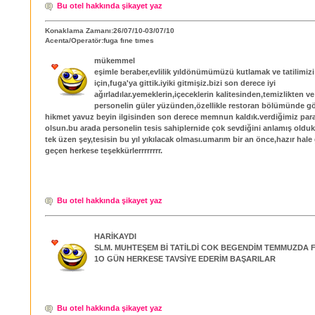
Bu otel hakkında şikayet yaz
Konaklama Zamanı:26/07/10-03/07/10
Acenta/Operatör:fuga fıne tımes
mükemmel
eşimle beraber,evlilik yıldönümümüzü kutlamak ve tatilimiz
için,fuga'ya gittik.iyiki gitmişiz.bizi son derece iyi
ağırladılar.yemeklerin,içeceklerin kalitesinden,temizlikten v
personelin güler yüzünden,özellikle restoran bölümünde gö
hikmet yavuz beyin ilgisinden son derece memnun kaldık.verdiğimiz para
olsun.bu arada personelin tesis sahiplernide çok sevdiğini anlamış olduk
tek üzen şey,tesisin bu yıl yıkılacak olması.umarım bir an önce,hazır hale g
geçen herkese teşekkürlerrrrrrrr.
Bu otel hakkında şikayet yaz
HARİKAYDI
SLM. MUHTEŞEM Bİ TATİLDİ COK BEGENDİM TEMMUZDA 
1O GÜN HERKESE TAVSİYE EDERİM BAŞARILAR
Bu otel hakkında şikayet yaz