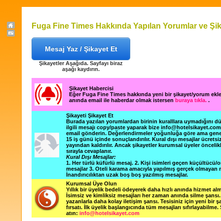
Fuga Fine Times Hakkında Yapılan Yorumlar ve Şik
Mesaj Yaz / Şikayet Et
Şikayetler Aşağıda. Sayfayı biraz
aşağı kaydırın.
Şikayet Habercisi
Eğer Fuga Fine Times hakkında yeni bir şikayet/yorum ekl
anında email ile haberdar olmak istersen
buraya tıkla.
.
Şikayeti Şikayet Et
Burada yazılan yorumlardan birinin kuralllara uymadığını 
ilgili mesajı copy/paste yaparak bize info@hotelsikayet.co
email gönderin. Değerlendirmeler yoğunluğa göre ama gene
15 iş günü içinde sonuçlandırılır. Kural dışı mesajlar ücretsi
yayından kaldırılır. Ancak şikayetler kurumsal üyeler öncelik
sırayla cevaplanır.
Kural Dışı Mesajlar:
1. Her türlü küfürlü mesaj. 2. Kişi isimleri geçen küçültücü/o
mesajlar 3. Oteli karama amacıyla yapılmış gerçek olmayan m
İnandırıcılıktan uzak boş boş yazılmış mesajlar.
Kurumsal Üye Olun
Yıllık bir üyelik bedeli ödeyerek daha hızlı anında hizmet alm
İsimsiz ve kimliksiz mesajları her zaman anında silme şansı. 
yazanlarla daha kolay iletişim şansı. Tesisiniz için yeni bir 
fırsatı. İlk üyelik başlangıcında tüm mesajları sıfırlayabilme.
atın:
info@hotelsikayet.com