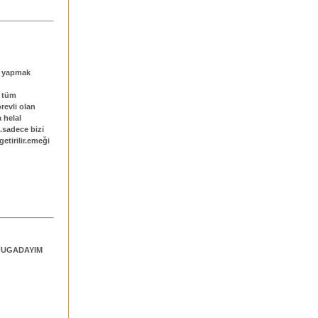
i yapmak
e tüm
revli olan
 helal
.sadece bizi
etirilir.emeği
FUGADAYIM