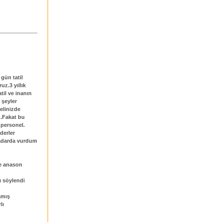
 gün tatil
uz.3 yıllık
atil ve inanın
 şeyler
elinizde
z.Fakat bu
 personel.
derler
kadarda vurdum
de anason
ı söylendi
amış
lı