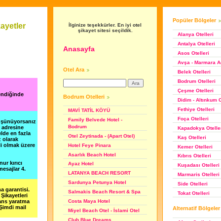
Popüler Bölgeler
ayetler
İlginize teşekkürler. En iyi otel
şikayet sitesi seçildik.
Alanya Otelleri
Antalya Otelleri
Anasayfa
Asos Otelleri
Avşa - Marmara Ad
Otel Ara
Belek Otelleri
Bodrum Otelleri
Çeşme Otelleri
endiğinde
Bodrum Otelleri
Didim - Altınkum O
Fethiye Otelleri
MAVİ TATİL KÖYÜ
Foça Otelleri
Family Belvede Hotel -
düşünüyorsanız
Bodrum
m adresine
Kapadokya Otelle
lde en fazla
Otel Zeytinada - (Apart Otel)
Kaş Otelleri
z olarak
li olmak üzere
Hotel Feye Pinara
Kemer Otelleri
Asarlık Beach Hotel
Kıbrıs Otelleri
nur kırıcı
Ayaz Hotel
Kuşadası Otelleri
esajlar 4.
LATANYA BEACH RESORT
Marmaris Otelleri
Sardunya Petunya Hotel
Side Otelleri
a garantisi.
Salmakis Beach Resort & Spa
Tokat Otelleri
Şikayetleri
şans yaratma
Costa Maya Hotel
 Şimdi mail
Alternatif Bölgeler
Miyel Beach Otel - İslami Otel
Club Blue Dreams