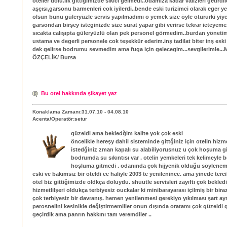
oteller dolu.ilk gittigimizde sıkıcı gelmedi..odamıza kadar valizleri getirdil
aşçısı,garsonu barmenleri cok iyilerdi..bende eski turizimci olarak eger 
olsun bunu güleryüzle servis yapılmadımı o yemek size öyle otururki yiy
garsondan birşey isteginizde size surat yapar gibi verirse tekrar ieteyeme
sıcakta calışıpta güleryüzlü olan pek personel görmedim..burdan yöneti
ustama ve degerli personele cok teşekkür ederim.inş tadilat biter inş esk
dek gelirse bodrumu sevmedim ama fuga için gelecegim...sevgilerimle..
ÖZÇELİK/ Bursa
Bu otel hakkında şikayet yaz
Konaklama Zamanı:31.07.10 - 04.08.10
Acenta/Operatör:setur
güzeldi ama bekledğim kalite yok çok eski
öncelikle hereşy dahil sisteminde gittğiniz için otelin hizme
istedğiniz zman kapalı su alabiliyorusnuz u çok hoşuma gi
bodrumda su sıkıntısı var . otelin yemkeleri tek kelimeyle b
hoşluma gitmedi . odanında çok hijyenik olduğu söylenem
eski ve bakımsız bir oteldi ee haliyle 2003 te yenilenince. ama yinede terci
otel biz gittiğimizde oldkça doluydu. shuutle servisleri zayıftı çok bekledi
hizmetlilşeri oldukça terbiyesiz ouckalar ki minibarayarası içilmiş bir bir
çok terbiyesiz bir davranış. hemen yenilenmesi gerekiyo yıkılması şart ay
perosnelini kesinlkle değiştirmemliler onun dışında oratamı çok güzeldi gü
geçirdik ama panrın hakkını tam veremdiler ..