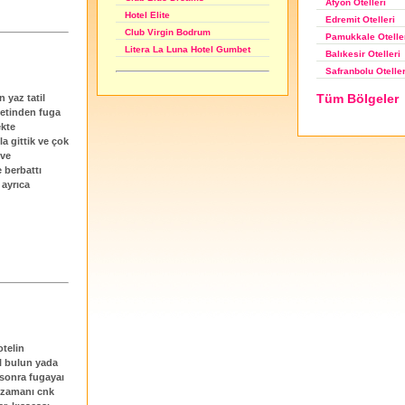
Afyon Otelleri
Hotel Elite
Edremit Otelleri
Club Virgin Bodrum
Pamukkale Otelle
Litera La Luna Hotel Gumbet
Balıkesir Otelleri
Safranbolu Oteller
Tüm Bölgeler
 yaz tatil
ketinden fuga
ekte
la gittik ve çok
 ve
berbattı
 ayrıca
otelin
l bulun yada
 sonra fugayaı
 zamanı cnk