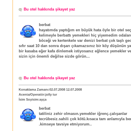
Bu otel hakkında şikayet yaz
berbat
hayatımda yaptığım en büyük hata öyle bir otel se
kelimeyle berbattı yemekleri hiç yiyemedim odal
böceği ve kertenkele var denizi berbat çok taşlı ge
sıfır saat 10 dan sonra dışarı çıkamazsınız bir köy düşünün y
bir kasaba eğer kafa dinlemek istiyosanız eğlence yemekler ve
sizin için önemli değilse sizde görün...
Bu otel hakkında şikayet yaz
Konaklama Zamanı:02.07.2008 12.07.2008
Acenta/Operatör:jolly tur
İsim Soyisim:ayça
berbat
tatiliniz zehir olmasın.yemekler iğrenç.çalışanlar
tecrübesiz.sahili çok kötü.kısaca tam anlamıyla be
.kimseye tavsiye etmiyorum..