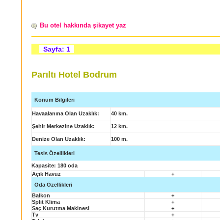
Bu otel hakkında şikayet yaz
Sayfa: 1
Parıltı Hotel Bodrum
Konum Bilgileri
Havaalanına Olan Uzaklık
:
40 km.
Şehir Merkezine Uzaklık:
12 km.
Denize Olan Uzaklık:
100 m.
Tesis Özellikleri
Kapasite:
180 oda
Açık Havuz
+
Oda Özellikleri
Balkon
+
Split Klima
+
Saç Kurutma Makinesi
+
Tv
+