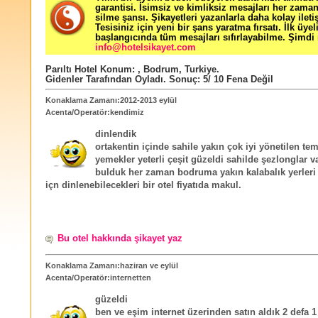
garantisi. İsimsiz ve kimliksiz mesajları her zama
silme şansı. Şikayetleri yazanlarla daha kolay ileti
Tesisiniz için yeni bir şans yaratma fırsatı. İlk üyel
başlangıcında tüm mesajları sıfırlayabilme. Şimdi 
info@hotelsikayet.com
Parıltı Hotel
Konum:
,
Bodrum
,
Turkiye
.
Gidenler Tarafından Oyladı
. Sonuç:
5
/
10
Fena Değil
Konaklama Zamanı:2012-2013 eylül
Acenta/Operatör:kendimiz
dinlendik
ortakentin içinde sahile yakın çok iyi yönetilen tem
yemekler yeterli çeşit güzeldi sahilde şezlonglar v
bulduk her zaman bodruma yakın kalabalık yerler
içn dinlenebilecekleri bir otel fiyatıda makul.
Bu otel hakkında şikayet yaz
Konaklama Zamanı:haziran ve eylül
Acenta/Operatör:internetten
güzeldi
ben ve eşim internet üzerinden satın aldık 2 defa 1 e