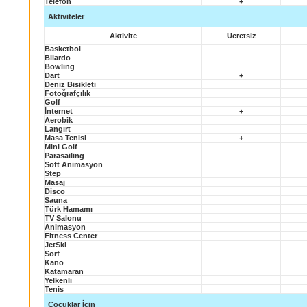
Telefon
+
Aktiviteler
Aktivite
Ücretsiz
Basketbol
Bilardo
Bowling
Dart
+
Deniz Bisikleti
Fotoğrafçılık
Golf
İnternet
+
Aerobik
Langırt
Masa Tenisi
+
Mini Golf
Parasailing
Soft Animasyon
Step
Masaj
Disco
Sauna
Türk Hamamı
TV Salonu
Animasyon
Fitness Center
JetSki
Sörf
Kano
Katamaran
Yelkenli
Tenis
Çocuklar İçin