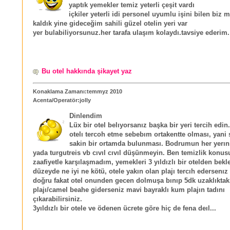
yaptık yemekler temiz yeterli çeşit vardı
içkiler yeterli idi personel uyumlu işini bilen biz
kaldık yine gideceğim sahili güzel otelin yeri var
yer bulabiliyorsunuz.her tarafa ulaşım kolaydı.tavsiye ederim.
Bu otel hakkında şikayet yaz
Konaklama Zamanı:temmyz 2010
Acenta/Operatör:jolly
Dinlendim
Lüx bir otel belıyorsanız başka bir yeri tercih edi
otelı tercoh etme sebebım ortakentte olması, yani 
sakin bir ortamda bulunması. Bodrumun her yerın
yada turgutreis vb cıvıl cıvıl düşünmeyin. Ben temizlik konus
zaafiyetle karşılaşmadım, yemekleri 3 yıldızlı bir otelden bekl
düzeyde ne iyi ne kötü, otele yakın olan plajı tercıh edersenız t
doğru fakat otel onunden gecen dolmuşa bınıp 5dk uzaklıktakı
plajı/camel beahe giderseniz mavi bayraklı kum plajın tadını
çıkarabilirsiniz.
3yıldızlı bir otele ve ödenen ücrete göre hiç de fena deıl...