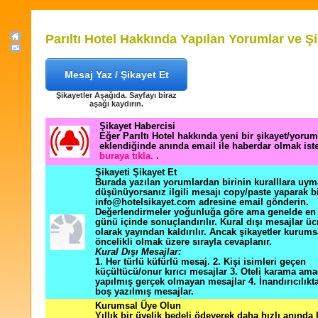
Parıltı Hotel Hakkında Yapılan Yorumlar ve Şi
Mesaj Yaz / Şikayet Et
Şikayetler Aşağıda. Sayfayı biraz
aşağı kaydırın.
Şikayet Habercisi
Eğer Parıltı Hotel hakkında yeni bir şikayet/yorum
eklendiğinde anında email ile haberdar olmak ist
buraya tıkla.
.
Şikayeti Şikayet Et
Burada yazılan yorumlardan birinin kuralllara uym
düşünüyorsanız ilgili mesajı copy/paste yaparak b
info@hotelsikayet.com adresine email gönderin.
Değerlendirmeler yoğunluğa göre ama genelde en f
günü içinde sonuçlandırılır. Kural dışı mesajlar üc
olarak yayından kaldırılır. Ancak şikayetler kurums
öncelikli olmak üzere sırayla cevaplanır.
Kural Dışı Mesajlar:
1. Her türlü küfürlü mesaj. 2. Kişi isimleri geçen
küçültücü/onur kırıcı mesajlar 3. Oteli karama ama
yapılmış gerçek olmayan mesajlar 4. İnandırıcılık
boş yazılmış mesajlar.
Kurumsal Üye Olun
Yıllık bir üyelik bedeli ödeyerek daha hızlı anında