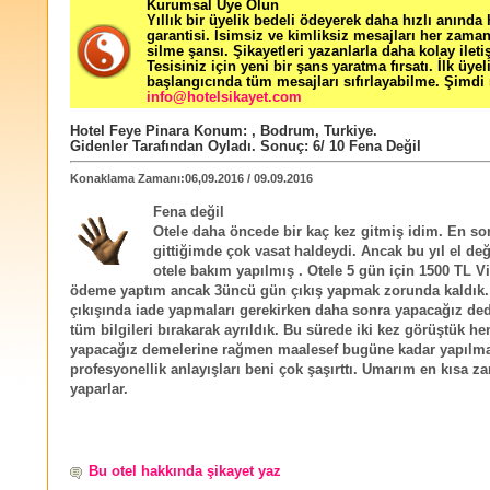
Kurumsal Üye Olun
Yıllık bir üyelik bedeli ödeyerek daha hızlı anında
garantisi. İsimsiz ve kimliksiz mesajları her zama
silme şansı. Şikayetleri yazanlarla daha kolay ileti
Tesisiniz için yeni bir şans yaratma fırsatı. İlk üyel
başlangıcında tüm mesajları sıfırlayabilme. Şimdi 
info@hotelsikayet.com
Hotel Feye Pinara
Konum:
,
Bodrum
,
Turkiye
.
Gidenler Tarafından Oyladı
. Sonuç:
6
/
10
Fena Değil
Konaklama Zamanı:06,09.2016 / 09.09.2016
Fena değil
Otele daha öncede bir kaç kez gitmiş idim. En son
gittiğimde çok vasat haldeydi. Ancak bu yıl el değ
otele bakım yapılmış . Otele 5 gün için 1500 TL Vis
ödeme yaptım ancak 3üncü gün çıkış yapmak zorunda kaldık.
çıkışında iade yapmaları gerekirken daha sonra yapacağız ded
tüm bilgileri bırakarak ayrıldık. Bu sürede iki kez görüştük h
yapacağız demelerine rağmen maalesef bugüne kadar yapılma
profesyonellik anlayışları beni çok şaşırttı. Umarım en kısa 
yaparlar.
Bu otel hakkında şikayet yaz