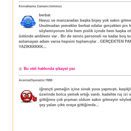
Konaklama Zamanı:temmuz
berbat
Havuz ve manzaradan başka bişey yok sakın gitmey
Unutmadan yemekler berbat odalar gerçekten pis h
söylemiyorum bile hem pislik içinde hem başka ot
üstünde amblemi var . Bir de servis personeli ne kadar boş t
anlamayan adam varsa hepsini toplamışlar . GERÇEKTEN P
YAZIKKKKKK...
Bu otel hakkında şikayet yaz
Acenta/Operatör:7888
iğrençti yemeğin içine sinek yuva yapmıştı. kaşıkjl
üzerinde bolca yemek ertığı vardı. kadehte ruj izi v
gittiğime çok pişman oldum sakın gitmeyin söyled
şey yalan çıktı oraya gittiğimde...