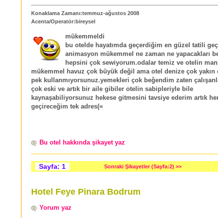
Konaklama Zamanı:temmuz-ağustos 2008
Acenta/Operatör:bireysel
mükemmeldi
bu otelde hayatımda geçerdiğim en güzel tatili ge
animasyon mükemmel ne zaman ne yapacakları be
hepsini çok sewiyorum.odalar temiz ve otelin man
mükemmel havuz çok büyük değil ama otel denize çok yakın
pek kullanmıyorsunuz.yemekleri çok beğendim zaten çalışanl
çok eski ve artık bir aile gibiler otelin sabipleriyle bile
kaynaşabiliyorsunuz hekese gitmesini tavsiye ederim artık he
geçireceğim tek adres(=
Bu otel hakkında şikayet yaz
Sayfa: 1
Sonraki Şikayetler (Sayfa:2) >>
Hotel Feye Pinara Bodrum
Yorum yaz