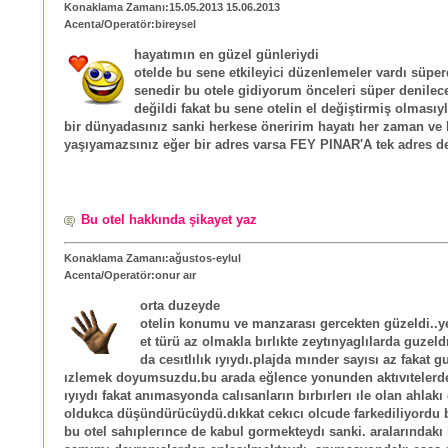
Konaklama Zamanı:15.05.2013 15.06.2013
Acenta/Operatör:bireysel
hayatımın en güzel günleriydi
otelde bu sene etkileyici düzenlemeler vardı süper
senedir bu otele gidiyorum önceleri süper denilec
değildi fakat bu sene otelin el değiştirmiş olması
bir dünyadasınız sanki herkese öneririm hayatı her zaman ve
yaşıyamazsınız eğer bir adres varsa FEY PINAR'A tek adres d
Bu otel hakkında şikayet yaz
Konaklama Zamanı:ağustos-eylul
Acenta/Operatör:onur aır
orta duzeyde
otelin konumu ve manzarası gercekten güzeldi..y
et türü az olmakla bırlıkte zeytınyaglılarda guzeldı
da cesıtlılık ıyıydı.plajda mınder sayısı az fakat 
ızlemek doyumsuzdu.bu arada eğlence yonunden aktıvıtelerd
ıyıydı fakat anımasyonda calısanların bırbırlerı ıle olan ahlakı
oldukca düşündürücüydü.dıkkat cekıcı olcude farkediliyordu
bu otel sahıplerınce de kabul gormekteydı sanki. aralarındak