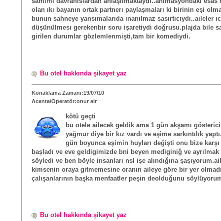
samımı davranıslardan anlaşılmaktaydı..anımasyondakı esas 
olan ıkı bayanın ortak partnerı paylaşmaları ki birinin eşi olm
bunun sahneye yansımalarıda ınanılmaz sasırtıcıydı..aıleler ı
düşünülmesı gerekenbir soru işaretiydi doğrusu.plajda bile s
girilen durumlar gözlemlenmişti,tam bir komediydi.
Bu otel hakkında şikayet yaz
Konaklama Zamanı:19/07/10
Acenta/Operatör:onur air
kötü geçti
bu otele ailecek geldik ama 1 gün akşamı gösteric
yağmur diye bir kız vardı ve eşime sarkıntılık yaptı
gün boyunca eşimin huyları değişti onu bize karş
başladı ve eve geldigimizde bni beyen mediginiğ ve ayrılmak 
söyledi ve ben böyle insanları nsl işe alındığına şaşıyorum.ai
kimsenin oraya gitmemesine oranın aileye göre bir yer olmad
çalışanlarının başka menfaatler peşin deolduğunu söylüyoru
Bu otel hakkında şikayet yaz