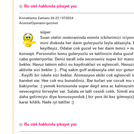
Bu otel hakkında şikayet yaz
Konaklama Zamanı:16-23 / 07/2014
Acenta/Operatör:gezinet
süper
Suan otelin restoraninda esimle ickilerimizi iciyor
mini diskoda her daim guleryuzlu leyla ablasiyla. 
keyifteyiz. Odalar cok guzel ve her daim temiz + 
konsept. Personelin tumu guleryuzlu ve tatilinizin daha guzel
caba gosteriyorlar. Deniz tarafi oda secerseniz super bir manz
bekler. Havuz tatmin edici su kaydiraklari vs eglenceli. Havuz
aktivite sizi bekler :) . Plaj sakin golf arabasiyla otel sizi gotu
. Keyifli bir iskele sizi bekler. Animasyon ekibi cok eglenceli s
hareket var. Hee cok mu bunaldiniz. Bar turlari var cocuk mu 
bakiyorlar. :) yemek konusunda super degil ama ac kalmazsiniz
seveceginiz birseyler var. Salata ve tatli cesidi cokk. Simdi es
daha gelirmiyiz diye konusuyorduk ( bir yere iki kez gitmeyiz) 
karar kildik. Hade iyi tatiller :)
Bu otel hakkında şikayet yaz