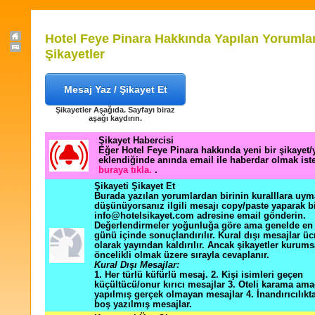
Hotel Feye Pinara Hakkında Yapılan Yorumla
Şikayetler
Mesaj Yaz / Şikayet Et
Şikayetler Aşağıda. Sayfayı biraz
aşağı kaydırın.
Şikayet Habercisi
Eğer Hotel Feye Pinara hakkında yeni bir şikayet
eklendiğinde anında email ile haberdar olmak ist
buraya tıkla.
.
Şikayeti Şikayet Et
Burada yazılan yorumlardan birinin kuralllara uym
düşünüyorsanız ilgili mesajı copy/paste yaparak b
info@hotelsikayet.com adresine email gönderin.
Değerlendirmeler yoğunluğa göre ama genelde en f
günü içinde sonuçlandırılır. Kural dışı mesajlar üc
olarak yayından kaldırılır. Ancak şikayetler kurums
öncelikli olmak üzere sırayla cevaplanır.
Kural Dışı Mesajlar:
1. Her türlü küfürlü mesaj. 2. Kişi isimleri geçen
küçültücü/onur kırıcı mesajlar 3. Oteli karama ama
yapılmış gerçek olmayan mesajlar 4. İnandırıcılık
boş yazılmış mesajlar.