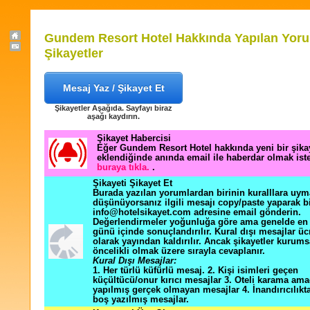
Gundem Resort Hotel Hakkında Yapılan Yoru
Şikayetler
Mesaj Yaz / Şikayet Et
Şikayetler Aşağıda. Sayfayı biraz
aşağı kaydırın.
Şikayet Habercisi
Eğer Gundem Resort Hotel hakkında yeni bir şik
eklendiğinde anında email ile haberdar olmak ist
buraya tıkla.
.
Şikayeti Şikayet Et
Burada yazılan yorumlardan birinin kuralllara uym
düşünüyorsanız ilgili mesajı copy/paste yaparak b
info@hotelsikayet.com adresine email gönderin.
Değerlendirmeler yoğunluğa göre ama genelde en f
günü içinde sonuçlandırılır. Kural dışı mesajlar üc
olarak yayından kaldırılır. Ancak şikayetler kurums
öncelikli olmak üzere sırayla cevaplanır.
Kural Dışı Mesajlar:
1. Her türlü küfürlü mesaj. 2. Kişi isimleri geçen
küçültücü/onur kırıcı mesajlar 3. Oteli karama ama
yapılmış gerçek olmayan mesajlar 4. İnandırıcılık
boş yazılmış mesajlar.