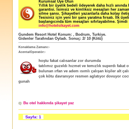
Kurumsal Üye Olun
Yıllık bir üyelik bedeli ödeyerek daha hızlı anında
garantisi. İsimsiz ve kimliksiz mesajları her zama
silme şansı. Şikayetleri yazanlarla daha kolay ileti
Tesisiniz için yeni bir şans yaratma fırsatı. İlk üyel
başlangıcında tüm mesajları sıfırlayabilme. Şimdi 
info@hotelsikayet.com
Gundem Resort Hotel
Konum:
,
Bodrum
,
Turkiye
.
Gidenler Tarafından Oyladı
. Sonuç:
2
/
10
(Kötü)
Konaklama Zamanı:-
Acenta/Operatör:-
hoştu fakat calısanlar zor durumda
tatılımız guzeldı hızmet ve temızlık superdı fakat o
bulunan ırfan ve adem ısımlı çalışan kişiler alt çal
çok kötu davranıyor resmen aglatıyor dovuyor cocu
gunah
Bu otel hakkında şikayet yaz
Sayfa: 1