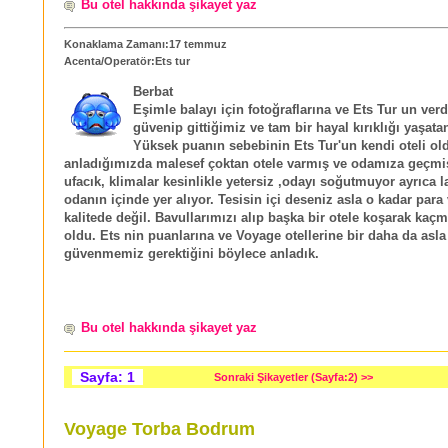
Bu otel hakkında şikayet yaz
Konaklama Zamanı:17 temmuz
Acenta/Operatör:Ets tur
Berbat
Eşimle balayı için fotoğraflarına ve Ets Tur un ver
güvenip gittiğimiz ve tam bir hayal kırıklığı yaşatan
Yüksek puanın sebebinin Ets Tur'un kendi oteli o
anladığımızda malesef çoktan otele varmış ve odamıza geçmiş
ufacık, klimalar kesinlikle yetersiz ,odayı soğutmuyor ayrıca 
odanın içinde yer alıyor. Tesisin içi deseniz asla o kadar para 
kalitede değil. Bavullarımızı alıp başka bir otele koşarak kaç
oldu. Ets nin puanlarına ve Voyage otellerine bir daha da asla
güvenmemiz gerektiğini böylece anladık.
Bu otel hakkında şikayet yaz
Sayfa: 1
Sonraki Şikayetler (Sayfa:2) >>
Voyage Torba Bodrum