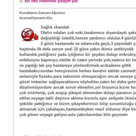
Bu otel hakkında şikayet yaz
Konaklama Zamanı:Ağustos
Acenta/Operatör:Ets
Sağlık skandalı
Otelin odaları çok eski,lavabomuz dışarıdaydı şak
değişikliği istedik,hemen yardımcı oldular.4 günlük
2 günü hastanede ve odamızda geçti,3 yaşındaki
haytında ilk defa serum yedi 10 güne yakın ikimiz antibiyotik
kullandık.yediğimiz yada içtiğimiz bir şeyden dolayı mikrobiy
enfeksiyon kapmışız.otelde dr zaten yerinde yok,sadece bir h
ve yaptığı tek şey hastaneye yönlendirmek.acıbademe gittik
hastabakıcısından hemşiresine herkes kendini tatilde zannedi
anlamıyla fiyasko.para iadesinin olmayacağını ancak seneye g
güzel imkanlar sağlayacaklarını söylediler.zaten bir daha gel
düşünmüyordum ancak sorun etmedim,yol boyunca kızım kus
çok sinirlenip, çok arayıp şikayet etmemden dolayı paramın ya
ettiler.voyage tatili deyince aklıma kızımla aynı sedyede ikim
şekilde yattığımız ve bizim şikayetlerimizi bilip sorumluluğu 
almamak için çabalayan,hastanedeyken nasıl oldunuz diye bir
çok gören voyage geliyor.asla yakınlarından bile geçmem