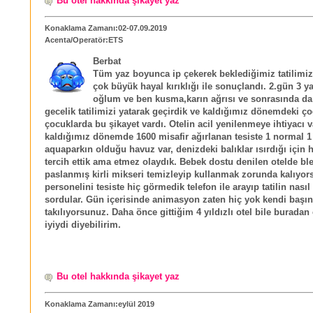
Bu otel hakkında şikayet yaz
Konaklama Zamanı:02-07.09.2019
Acenta/Operatör:ETS
Berbat
Tüm yaz boyunca ip çekerek beklediğimiz tatilimi
çok büyük hayal kırıklığı ile sonuçlandı. 2.gün 3 y
oğlum ve ben kusma,karın ağrısı ve sonrasında da i
gecelik tatilimizi yatarak geçirdik ve kaldığımız dönemdeki ç
çocuklarda bu şikayet vardı. Otelin acil yenilenmeye ihtiyacı v
kaldığımız dönemde 1600 misafir ağırlanan tesiste 1 normal 1
aquaparkın olduğu havuz var, denizdeki balıklar ısırdığı için
tercih ettik ama etmez olaydık. Bebek dostu denilen otelde bl
paslanmış kirli mikseri temizleyip kullanmak zorunda kalıyo
personelini tesiste hiç görmedik telefon ile arayıp tatilin nasıl
sordular. Gün içerisinde animasyon zaten hiç yok kendi başın
takılıyorsunuz. Daha önce gittiğim 4 yıldızlı otel bile burada
iyiydi diyebilirim.
Bu otel hakkında şikayet yaz
Konaklama Zamanı:eylül 2019