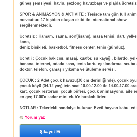
güneş şemsiyesi, havlu, şezlong havuzbaşı ve plajda ücretsiz
SPOR & ANIMASYON & AKTIVITE :
Tesisde tam gün full ani
mevcuttur. 17 kişiden oluşan ekibi ile international show
sergilenmektedir.
Ücretsiz :
Hamam, sauna, sörf(lisans), masa tenisi, dart, yelken
kano,
deniz bisikleti, basketbol, fitness center, tenis (gündüz).
Ücretli :
Çocuk bakıcısı, masaj, kuaför, su kayağı, bilardo, yelk
banana, internet, odada kasa, tenis kortu ışıklandırma, scuba 
doktor, telefon, çamaşır yıkama ve ütüleme servisi.
ÇOCUK :
2 Adet çocuk havuzu(30 cm derinliğinde), çocuk oyun
çocuk köyü (04-12 yaş) için saat 10.00-12.00 ile 14.00-17.00 ara
kart, çocuk restoranı, çocuk büfesi, çocuk animasyonu, aileler
en geç 17.00'a kadar mini club'e bırakabilirler.
NOTLAR :
Tekerlekli sandalye bulunur, Evcil hayvan kabul ed
Yorum yaz
Şikayet Et