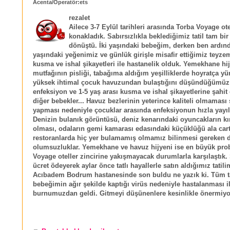
Acenta/Operatör:ets
rezalet
Ailece 3-7 Eylül tarihleri arasında Torba Voyage ot
konakladık. Sabırsızlıkla beklediğimiz tatil tam bi
dönüştü. İki yaşındaki bebeğim, derken ben ardın
yaşındaki yeğenimiz ve günlük girişle misafir ettiğimiz teyze
kusma ve ishal şikayetleri ile hastanelik olduk. Yemekhane hi
mutfağının pisliği, tabağıma aldığım yeşilliklerde hoyratça yürü
yüksek ihtimal çocuk havuzundan bulaştığını düşündüğümüz 
enfeksiyon ve 1-5 yaş arası kusma ve ishal şikayetlerine şah
diğer bebekler... Havuz bezlerinin yeterince kaliteli olmaması
yapması nedeniyle çocuklar arasında enfeksiyonun hızla yayı
Denizin bulanık görüntüsü, deniz kenarındaki oyuncakların kı
olması, odaların gemi kamarası edasındaki küçüklüğü ala car
restoranlarda hiç yer bulamamış olmamız bilinmesi gereken d
olumsuzluklar. Yemekhane ve havuz hijyeni ise en büyük pro
Voyage oteller zincirine yakışmayacak durumlarla karşılaştık.
ücret ödeyerek aylar önce tatlı hayallerle satın aldığımız tatili
Acıbadem Bodrum hastanesinde son buldu ne yazık ki. Tüm tat
bebeğimin ağır şekilde kaptığı virüs nedeniyle hastalanması i
burnumuzdan geldi. Gitmeyi düşünenlere kesinlikle önermiyo