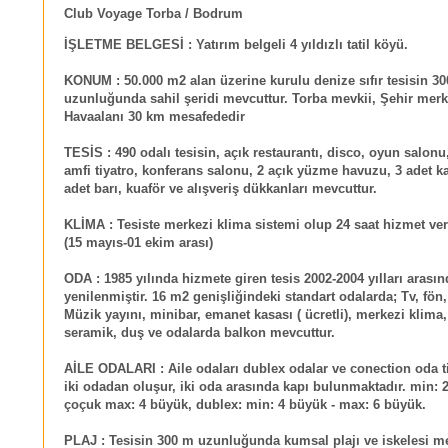
Club Voyage Torba / Bodrum
İŞLETME BELGESİ :
Yatırım belgeli 4 yıldızlı tatil köyü.
KONUM :
50.000 m2 alan üzerine kurulu denize sıfır tesisin 3
uzunluğunda sahil şeridi mevcuttur. Torba mevkii, Şehir merk
Havaalanı 30 km mesafededir
TESİS :
490 odalı tesisin, açık restaurantı, disco, oyun salonu
amfi tiyatro, konferans salonu, 2 açık yüzme havuzu, 3 adet ka
adet barı, kuaför ve alışveriş dükkanları mevcuttur.
KLİMA :
Tesiste merkezi klima sistemi olup 24 saat hizmet ve
(15 mayıs-01 ekim arası)
ODA :
1985 yılında hizmete giren tesis 2002-2004 yılları arası
yenilenmiştir. 16 m2 genişliğindeki standart odalarda; Tv, fön,
Müzik yayını, minibar, emanet kasası ( ücretli), merkezi klima
seramik, duş ve odalarda balkon mevcuttur.
AİLE ODALARI :
Aile odaları dublex odalar ve conection oda t
iki odadan oluşur, iki oda arasında kapı bulunmaktadır. min: 
çoçuk max: 4 büyük, dublex: min: 4 büyük - max: 6 büyük.
PLAJ :
Tesisin 300 m uzunluğunda kumsal plajı ve iskelesi me