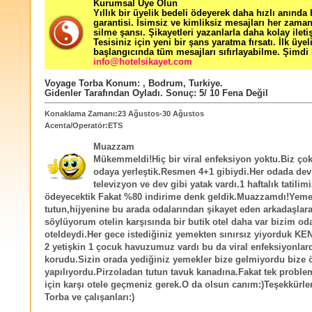
Kurumsal Üye Olun
Yıllık bir üyelik bedeli ödeyerek daha hızlı anında
garantisi. İsimsiz ve kimliksiz mesajları her zama
silme şansı. Şikayetleri yazanlarla daha kolay ileti
Tesisiniz için yeni bir şans yaratma fırsatı. İlk üyel
başlangıcında tüm mesajları sıfırlayabilme. Şimdi 
info@hotelsikayet.com
Voyage Torba
Konum:
,
Bodrum
,
Turkiye
.
Gidenler Tarafından Oyladı
. Sonuç:
5
/
10
Fena Değil
Konaklama Zamanı:23 Ağustos-30 Ağustos
Acenta/Operatör:ETS
Muazzam
Mükemmeldi!Hiç bir viral enfeksiyon yoktu.Biz çok 
odaya yerleştik.Resmen 4+1 gibiydi.Her odada dev
televizyon ve dev gibi yatak vardı.1 haftalık tatilim
ödeyecektik Fakat %80 indirime denk geldik.Muazzamdı!Yem
tutun,hijyenine bu arada odalarından şikayet eden arkadaşlar
söylüyorum otelin karşısında bir butik otel daha var bizim od
oteldeydi.Her gece istediğiniz yemekten sınırsız yiyorduk KE
2 yetişkin 1 çocuk havuzumuz vardı bu da viral enfeksiyonlar
korudu.Sizin orada yediğiniz yemekler bize gelmiyordu bize 
yapılıyordu.Pirzoladan tutun tavuk kanadına.Fakat tek probl
için karşı otele geçmeniz gerek.O da olsun canım:)Teşekkürle
Torba ve çalışanları:)