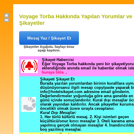
Voyage Torba Hakkında Yapılan Yorumlar ve
Şikayetler
Mesaj Yaz / Şikayet Et
Şikayetler Aşağıda. Sayfayı biraz
aşağı kaydırın.
Şikayet Habercisi
Eğer Voyage Torba hakkında yeni bir şikayet/yor
eklendiğinde anında email ile haberdar olmak ist
buraya tıkla.
.
Şikayeti Şikayet Et
Burada yazılan yorumlardan birinin kuralllara uym
düşünüyorsanız ilgili mesajı copy/paste yaparak b
info@hotelsikayet.com adresine email gönderin.
Değerlendirmeler yoğunluğa göre ama genelde en f
günü içinde sonuçlandırılır. Kural dışı mesajlar üc
olarak yayından kaldırılır. Ancak şikayetler kurums
öncelikli olmak üzere sırayla cevaplanır.
Kural Dışı Mesajlar:
1. Her türlü küfürlü mesaj. 2. Kişi isimleri geçen
küçültücü/onur kırıcı mesajlar 3. Oteli karama ama
yapılmış gerçek olmayan mesajlar 4. İnandırıcılık
boş yazılmış mesajlar.