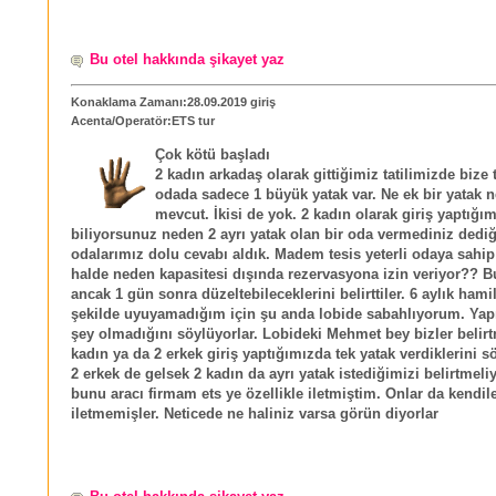
Bu otel hakkında şikayet yaz
Konaklama Zamanı:28.09.2019 giriş
Acenta/Operatör:ETS tur
Çok kötü başladı
2 kadın arkadaş olarak gittiğimiz tatilimizde bize 
odada sadece 1 büyük yatak var. Ne ek bir yatak 
mevcut. İkisi de yok. 2 kadın olarak giriş yaptığım
biliyorsunuz neden 2 ayrı yatak olan bir oda vermediniz ded
odalarımız dolu cevabı aldık. Madem tesis yeterli odaya sahip
halde neden kapasitesi dışında rezervasyona izin veriyor?? 
ancak 1 gün sonra düzeltebileceklerini belirttiler. 6 aylık ham
şekilde uyuyamadığım için şu anda lobide sabahlıyorum. Yapı
şey olmadığını söylüyorlar. Lobideki Mehmet bey bizler belir
kadın ya da 2 erkek giriş yaptığımızda tek yatak verdiklerini s
2 erkek de gelsek 2 kadın da ayrı yatak istediğimizi belirtmeli
bunu aracı firmam ets ye özellikle iletmiştim. Onlar da kendil
iletmemişler. Neticede ne haliniz varsa görün diyorlar