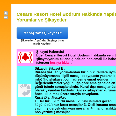
Cesars Resort Hotel Bodrum Hakkında Yapıl
Yorumlar ve Şikayetler
Mesaj Yaz / Şikayet Et
Şikayetler Aşağıda. Sayfayı biraz
aşağı kaydırın.
Şikayet Habercisi
Eğer Cesars Resort Hotel Bodrum hakkında yeni b
şikayet/yorum eklendiğinde anında email ile hab
istersen
buraya tıkla.
.
Şikayeti Şikayet Et
Burada yazılan yorumlardan birinin kuralllara uym
düşünüyorsanız ilgili mesajı copy/paste yaparak b
info@hotelsikayet.com adresine email gönderin.
Değerlendirmeler yoğunluğa göre ama genelde en f
günü içinde sonuçlandırılır. Kural dışı mesajlar üc
olarak yayından kaldırılır. Ancak şikayetler kurums
öncelikli olmak üzere sırayla cevaplanır.
Kural Dışı Mesajlar:
1. Her türlü küfürlü mesaj. 2. Kişi isimleri geçen
küçültücü/onur kırıcı mesajlar 3. Oteli karama ama
yapılmış gerçek olmayan mesajlar 4. İnandırıcılık
boş yazılmış mesajlar.