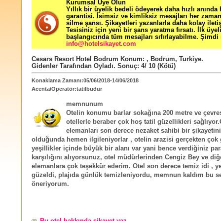
Kurumsal Üye Olun
Yıllık bir üyelik bedeli ödeyerek daha hızlı anında
garantisi. İsimsiz ve kimliksiz mesajları her zama
silme şansı. Şikayetleri yazanlarla daha kolay ileti
Tesisiniz için yeni bir şans yaratma fırsatı. İlk üyel
başlangıcında tüm mesajları sıfırlayabilme. Şimdi 
info@hotelsikayet.com
Cesars Resort Hotel Bodrum
Konum:
,
Bodrum
,
Turkiye
.
Gidenler Tarafından Oyladı
. Sonuç:
4
/
10
(Kötü)
Konaklama Zamanı:05/06/2018-14/06/2018
Acenta/Operatör:tatilbudur
memnunum
Otelin konumu barlar sokağına 200 metre ve çevre
otellerle beraber çok hoş tatil güzellikleri sağlıyor.
elemanları son derece nezaket sahibi bir şikayetin
olduğunda hemen ilgileniyorlar , otelin arazisi gerçekten çok
yeşillikler içinde büyük bir alanı var yani bence verdiğiniz pa
karşılığını alıyorsunuz, otel müdürlerinden Cengiz Bey ve diğ
elemanlara çok teşekkür ederim. Otel son derece temiz idi , 
güzeldi, plajıda günlük temizleniyordu, memnun kaldım bu se
öneriyorum.
Bu otel hakkında şikayet yaz