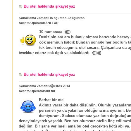
Bu otel hakkında şikayet yaz
Konaklama Zamanı:15 agustos-22 agustos
Acenta/Operatör:ANI TUR
10 numaraaa :)))))
Denizinin ara ara bulanık olması harıcınde hersey
cok memnun kaldık bundan sonrakı her bodrum ta
tek tercıh edecegımiz otel cesars. Çalışanlara da ay
tesekkur ederız cok ılgılı ve alakalılardı. :)))))))
Bu otel hakkında şikayet yaz
Konaklama Zamanı:ağustos 2014
Acenta/Operatör:anı tur
Berbat bir otel
Aklınız varsa bir daha düşünün. Olumlu yazanların
personeli ya da yakınları olduğuna inanıyorum. Be
demiyorum. Sadece olumsuz yazıların doğruluğu
deneyimleyerek yaşadık. Ben her olumsuz otelin linç edilmesi 
değilim. Bir şans verilmeli ama bu otel gerçekten kötü abi ya