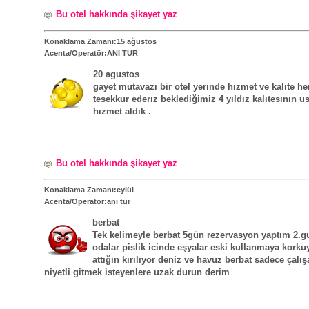
Bu otel hakkında şikayet yaz
Konaklama Zamanı:15 ağustos
Acenta/Operatör:ANI TUR
20 agustos
gayet mutavazı bir otel yerınde hızmet ve kalıte he
tesekkur ederız beklediğimiz 4 yıldız kalıtesının u
hızmet aldık .
Bu otel hakkında şikayet yaz
Konaklama Zamanı:eylül
Acenta/Operatör:anı tur
berbat
Tek kelimeyle berbat 5gün rezervasyon yaptım 2.g
odalar pislik icinde eşyalar eski kullanmaya korku
attığın kırılıyor deniz ve havuz berbat sadece çalışa
niyetli gitmek isteyenlere uzak durun derim