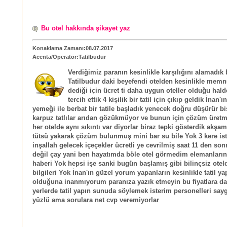
Bu otel hakkında şikayet yaz
Konaklama Zamanı:08.07.2017
Acenta/Operatör:Tatilbudur
Verdiğimiz paranın kesinlikle karşılığını alamadık 
Tatilbudur daki beyefendi otelden kesinlikle memn
dediği için ücret ti daha uygun oteller olduğu hald
tercih ettik 4 kişilik bir tatil için çıkıp geldik İnan'ı
yemeği ile berbat bir tatile başladık yenecek doğru düşürür b
karpuz tatlılar arıdan gözükmüyor ve bunun için çözüm üretm
her otelde aynı sıkıntı var diyorlar biraz tepki gösterdik akş
tütsü yakarak çözüm bulunmuş mini bar su bile Yok 3 kere is
inşallah gelecek içeçekler ücretli ye cevrilmiş saat 11 den son
değil çay yani ben hayatımda böle otel görmedim elemanların
haberi Yok hepsi işe sanki bugün başlamış gibi bilinçsiz otel
bilgileri Yok İnan'ın güzel yorum yapanların kesinlikle tatil ya
olduğuna inanmıyorum paranıza yazık etmeyin bu fiyatlara d
yerlerde tatil yapın sunuda söylemek isterim personelleri sayg
yüzlü ama sorulara net cvp veremiyorlar