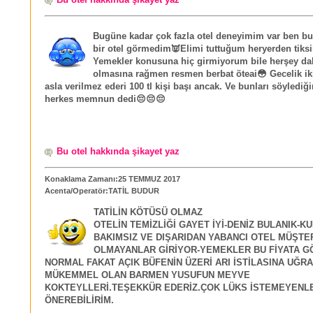
Bugüne kadar çok fazla otel deneyimim var ben bu
bir otel görmedim👿Elimi tuttuğum heryerden tiks
Yemekler konusuna hiç girmiyorum bile herşey da
olmasına rağmen resmen berbat öteai😳 Gecelik iki 
asla verilmez ederi 100 tl kişi başı ancak. Ve bunları söyledi
herkes memnun dedi😔😔😔
Bu otel hakkında şikayet yaz
Konaklama Zamanı:25 TEMMUZ 2017
Acenta/Operatör:TATİL BUDUR
TATİLİN KÖTÜSÜ OLMAZ
OTELİN TEMİZLİĞİ GAYET İYİ-DENİZ BULANIK-K
BAKIMSIZ VE DIŞARIDAN YABANCI OTEL MÜŞTER
OLMAYANLAR GİRİYOR-YEMEKLER BU FİYATA G
NORMAL FAKAT AÇIK BÜFENİN ÜZERİ ARI İSTİLASINA UĞR
MÜKEMMEL OLAN BARMEN YUSUFUN MEYVE
KOKTEYLLERİ.TEŞEKKÜR EDERİZ.ÇOK LÜKS İSTEMEYENLE
ÖNEREBİLİRİM.