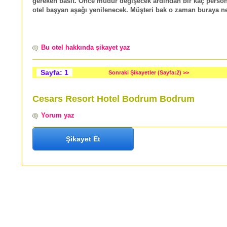
gereken basit. Önce müdür değişecek ardından bir kaç person
otel başyan aşağı yenilenecek. Müşteri bak o zaman buraya ne
Bu otel hakkında şikayet yaz
Sayfa: 1
Sonraki Şikayetler (Sayfa:2) >>
Cesars Resort Hotel Bodrum Bodrum
Yorum yaz
Şikayet Et