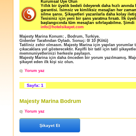
Kurumsal Üye Olun
Yıllık bir üyelik bedeli ödeyerek daha hızlı anında
garantisi. İsimsiz ve kimliksiz mesajları her zama
silme şansı. Şikayetleri yazanlarla daha kolay ileti
Tesisiniz için yeni bir şans yaratma fırsatı. İlk üyel
başlangıcında tüm mesajları sıfırlayabilme. Şimdi 
info@hotelsikayet.com
Majesty Marina
Konum:
,
Bodrum
,
Turkiye
.
Gidenler Tarafından Oyladı
. Sonuç:
0
/
10
(Kötü)
Tatiliniz zehir olmasın. Majesty Marina için yapılan yorumlar t
çıkacaklara yol gösterecektir. Keyifli bir tatil için tatil şikayetle
memnuniyetlerinizi herkesle paylaşın.
Majesty Marina için daha önceden bir yorum yazılmamış. Maj
şikayet eden ilk kişi siz olun.
Yorum yaz
Sayfa: 1
Majesty Marina Bodrum
Yorum yaz
Şikayet Et