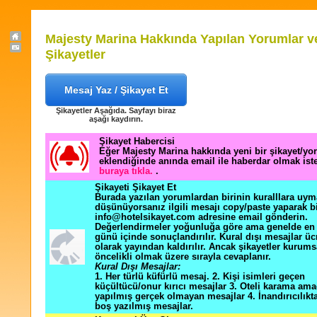
Majesty Marina Hakkında Yapılan Yorumlar v
Şikayetler
Mesaj Yaz / Şikayet Et
Şikayetler Aşağıda. Sayfayı biraz
aşağı kaydırın.
Şikayet Habercisi
Eğer Majesty Marina hakkında yeni bir şikayet/y
eklendiğinde anında email ile haberdar olmak ist
buraya tıkla.
.
Şikayeti Şikayet Et
Burada yazılan yorumlardan birinin kuralllara uym
düşünüyorsanız ilgili mesajı copy/paste yaparak b
info@hotelsikayet.com adresine email gönderin.
Değerlendirmeler yoğunluğa göre ama genelde en f
günü içinde sonuçlandırılır. Kural dışı mesajlar üc
olarak yayından kaldırılır. Ancak şikayetler kurums
öncelikli olmak üzere sırayla cevaplanır.
Kural Dışı Mesajlar:
1. Her türlü küfürlü mesaj. 2. Kişi isimleri geçen
küçültücü/onur kırıcı mesajlar 3. Oteli karama ama
yapılmış gerçek olmayan mesajlar 4. İnandırıcılık
boş yazılmış mesajlar.