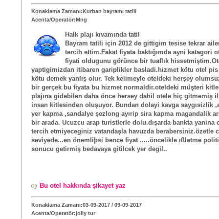
Konaklama Zamanı:Kurban bayramı tatili
Acenta/Operatör:Mng
Halk plajı kıvamında tatil
Bayram tatili için 2012 de gittigim tesise tekrar ail
tercih ettim.Fakat fiyata baktığımda ayni katagori ot
fiyati oldugunu görünce bir tuaflık hissetmiştim.Ot
yaptigimizdan itibaren gariplikler basladi.hizmet kötu otel pi
kötu demek yanlış olur. Tek kelimeyle oteldeki herşey olumsu
bir gerçek bu fiyata bu hizmet normaldir.oteldeki müşteri kitle
plajına gidebilen daha önce hersey dahil otele hiç gitmemiş i
insan kitlesinden oluşuyor. Bundan dolayi kavga saygısizlik ,a
yer kapma ,sandalye şezlong ayırip sira kapma magandalik ars
bir arada. Ucuzcu arap turistlerle dolu.dışarda bankta yanina
tercih etmiyeceginiz vatandaşla havuzda berabersiniz.özetle 
seviyede...en önemliþsi bence fiyat .....öncelikle ıßletme polit
sonucu getirmiş bedavaya gitilcek yer degil..
Bu otel hakkında şikayet yaz
Konaklama Zamanı:03-09-2017 / 09-09-2017
Acenta/Operatör:jolly tur