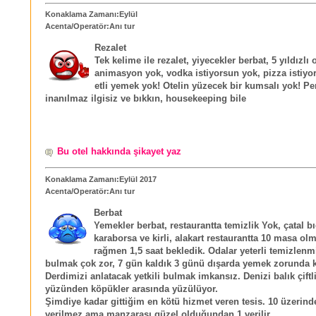
Konaklama Zamanı:Eylül
Acenta/Operatör:Anı tur
Rezalet
Tek kelime ile rezalet, yiyecekler berbat, 5 yıldızlı 
animasyon yok, vodka istiyorsun yok, pizza istiyo
etli yemek yok! Otelin yüzecek bir kumsalı yok! Pe
inanılmaz ilgisiz ve bıkkın, housekeeping bile
Bu otel hakkında şikayet yaz
Konaklama Zamanı:Eylül 2017
Acenta/Operatör:Anı tur
Berbat
Yemekler berbat, restaurantta temizlik Yok, çatal b
karaborsa ve kirli, alakart restaurantta 10 masa ol
rağmen 1,5 saat bekledik. Odalar yeterli temizlenm
bulmak çok zor, 7 gün kaldık 3 günü dışarda yemek zorunda k
Derdimizi anlatacak yetkili bulmak imkansız. Denizi balık çiftli
yüzünden köpükler arasında yüzülüyor.
Şimdiye kadar gittiğim en kötü hizmet veren tesis. 10 üzerind
verilmez ama manzarası güzel olduğundan 1 verilir.