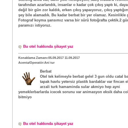
tarafından azarlandık, insanlar o kadar çok çıkış yaptı ki, daya
değil bir gün zor kaldık, erken çıkış yapaıyoruz, çıkış yaptığım
şey bile alamadık. Bu kadar berbat bir yer olamaz. Kesinlikle
Fotograf koyma şansımız varsa bir sürü fotoğrafta çektik.2 gü
paramızı istiyoruz.
Bu otel hakkında şikayet yaz
Konaklama Zamanı:05.09.2017 11.09.2017
Acenta/Operatör:Ani tur
Berbat
Otel tek kelimeyle berbat gelel 3 gun oldu catal b
tapak havlu yetersiz plastik bardaklar var fincan 
arzali turk hamaminda sular akmiyo hep ayni
yemeklerbarlarda icecek sorunu var animasyon eksik daha c
bitmiyo
Bu otel hakkında şikayet yaz