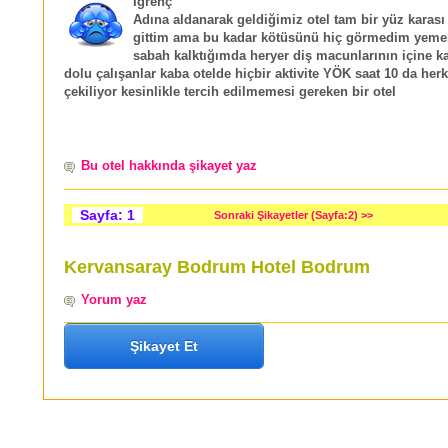
İğrenç
Adına aldanarak geldiğimiz otel tam bir yüz karası 
gittim ama bu kadar kötüsünü hiç görmedim yemek
sabah kalktığımda heryer diş macunlarının içine k
dolu çalışanlar kaba otelde hiçbir aktivite YÖK saat 10 da her
çekiliyor kesinlikle tercih edilmemesi gereken bir otel
Bu otel hakkında şikayet yaz
Sayfa: 1
Sonraki Şikayetler (Sayfa:2) >>
Kervansaray Bodrum Hotel Bodrum
Yorum yaz
Şikayet Et