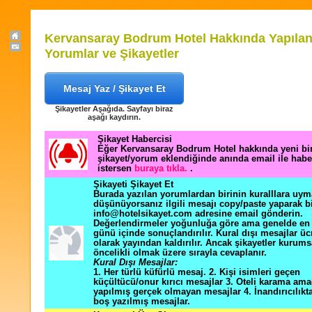
Kervansaray Bodrum Hotel Hakkında Yapıla
Yorumlar ve Şikayetler
Mesaj Yaz / Şikayet Et
Şikayetler Aşağıda. Sayfayı biraz
aşağı kaydırın.
Şikayet Habercisi
Eğer Kervansaray Bodrum Hotel hakkında yeni bi
şikayet/yorum eklendiğinde anında email ile hab
istersen
buraya tıkla.
.
Şikayeti Şikayet Et
Burada yazılan yorumlardan birinin kuralllara uym
düşünüyorsanız ilgili mesajı copy/paste yaparak b
info@hotelsikayet.com adresine email gönderin.
Değerlendirmeler yoğunluğa göre ama genelde en f
günü içinde sonuçlandırılır. Kural dışı mesajlar üc
olarak yayından kaldırılır. Ancak şikayetler kurums
öncelikli olmak üzere sırayla cevaplanır.
Kural Dışı Mesajlar:
1. Her türlü küfürlü mesaj. 2. Kişi isimleri geçen
küçültücü/onur kırıcı mesajlar 3. Oteli karama ama
yapılmış gerçek olmayan mesajlar 4. İnandırıcılık
boş yazılmış mesajlar.