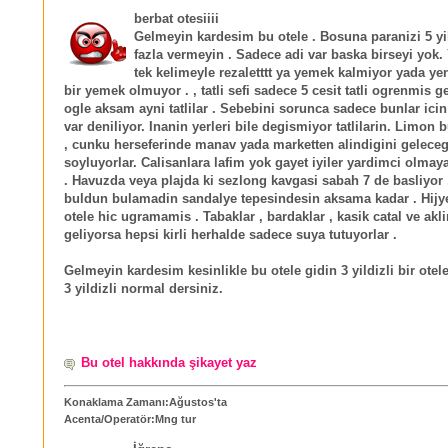
berbat otesiiii
Gelmeyin kardesim bu otele . Bosuna paranizi 5 yi
fazla vermeyin . Sadece adi var baska birseyi yok.
tek kelimeyle rezaletttt ya yemek kalmiyor yada ye
bir yemek olmuyor . , tatli sefi sadece 5 cesit tatli ogrenmis 
ogle aksam ayni tatlilar . Sebebini sorunca sadece bunlar ic
var deniliyor. Inanin yerleri bile degismiyor tatlilarin. Limon
, cunku herseferinde manav yada marketten alindigini geleceg
soyluyorlar. Calisanlara lafim yok gayet iyiler yardimci olmaya
. Havuzda veya plajda ki sezlong kavgasi sabah 7 de basliyor 
buldun bulamadin sandalye tepesindesin aksama kadar . Hij
otele hic ugramamis . Tabaklar , bardaklar , kasik catal ve akl
geliyorsa hepsi kirli herhalde sadece suya tutuyorlar .
Gelmeyin kardesim kesinlikle bu otele gidin 3 yildizli bir otel
3 yildizli normal dersiniz.
Bu otel hakkında şikayet yaz
Konaklama Zamanı:Ağustos'ta
Acenta/Operatör:Mng tur