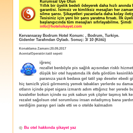
Kurumsal Üye Olun
Yıllık bir üyelik bedeli ödeyerek daha hızlı anında
garantisi. İsimsiz ve kimliksiz mesajları her zama
silme şansı. Şikayetleri yazanlarla daha kolay ileti
Tesisiniz için yeni bir şans yaratma fırsatı. İlk üyel
başlangıcında tüm mesajları sıfırlayabilme. Şimdi 
info@hotelsikayet.com
Kervansaray Bodrum Hotel
Konum:
,
Bodrum
,
Turkiye
.
Gidenler Tarafından Oyladı
. Sonuç:
3
/
10
(Kötü)
Konaklama Zamanı:20.09.2017
Acenta/Operatör:tatil sepeti
iğrenç
rezallet benböyle pis sağlık açısından risklı hizmet
düşük bir otel hayatımda ilk defa gördüm kesinlikl
paranıza yazık bedava gel tatil yap deseler ebedi 
hiç tamizlk yüzü görmemiş yemek tabakları yerlerde su dama
otların içinde pipet sigara izmarıtı adım ettığınız her yerede bu
tuvaletler bokun içinde su yok sabun yok çöpler taşmış tek ke
rezalet sağolsun otel sorumlusu insan evladıymış bana yardı
verdiğim parayı geri iade etti ve o otelde kalmadım
Bu otel hakkında şikayet yaz