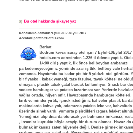
Bu otel hakkında şikayet yaz
Konaklama Zamanı:7Eylül 2017-8Eylül 2017
Acenta/Operatör:Hotels.com
Berbat
Bodrum kervansaray otel için 7 Eylül-10Eylül 2017 t
hotels.com adresinden 1.226 tl ödeme yaptık. Otele
14:00 giriş yaptık, ilk önce bellboydan arabamızı
parkedemeyeceğimiz yönünde azar işittik, bellboy vale herhal
zamanda. Hayatımda bu kadar pis bir 5 yıldızlı otel gördüm.
bir fiyasko , kabak yemeği, taze fasulye, tavuk köftesi ne oldu
olmayan, plastik tabak çatal bardak kullanılıyor. Snack bar ded
sadece hamburger ve patates kızartması var. Yerlerde havlular
yağlar ortada, hijyen sıfır. Havuzbaşında hamburger köfteleri,
kırık ve minder yırtık, içmek istediğiniz kahveler plastik barda
makinalarda kahve yok, odamızda yatakta leke var, kahvaltıd
üzerinde sinek vardı, yumurta pişirdikleri ızgara felaket altınd
Yemeğinizi alıp dısarda oturacak yer bulmanız imkansız, resta
, insanlar kuyrukta böyle acayip bir durum olamaz. Havuz da 
bulmak imkansız zaten hijyende değil. Denize girmek imkansı
sezlong anca var, sahil yok. Reseptiyon, satış müdürü resmen