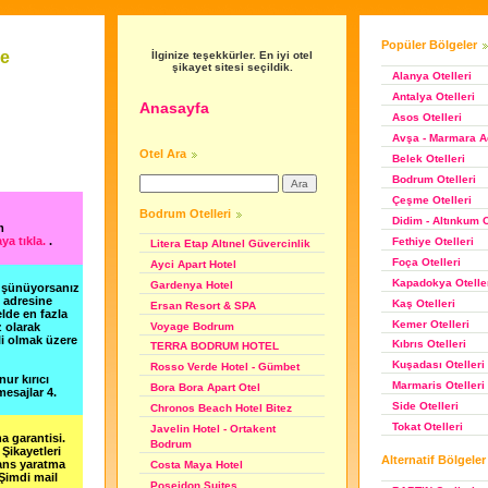
Popüler Bölgeler
ve
İlginize teşekkürler. En iyi otel
şikayet sitesi seçildik.
Alanya Otelleri
Antalya Otelleri
Anasayfa
Asos Otelleri
Avşa - Marmara Ad
Otel Ara
Belek Otelleri
Bodrum Otelleri
Çeşme Otelleri
Bodrum Otelleri
Didim - Altınkum O
m
ya tıkla.
.
Fethiye Otelleri
Litera Etap Altınel Güvercinlik
Foça Otelleri
Ayci Apart Hotel
Kapadokya Otelle
Gardenya Hotel
düşünüyorsanız
m adresine
Kaş Otelleri
Ersan Resort & SPA
lde en fazla
Kemer Otelleri
Voyage Bodrum
z olarak
li olmak üzere
Kıbrıs Otelleri
TERRA BODRUM HOTEL
Kuşadası Otelleri
Rosso Verde Hotel - Gümbet
nur kırıcı
Marmaris Otelleri
Bora Bora Apart Otel
esajlar 4.
Side Otelleri
Chronos Beach Hotel Bitez
Tokat Otelleri
Javelin Hotel - Ortakent
a garantisi.
Bodrum
Şikayetleri
Alternatif Bölgeler
şans yaratma
Costa Maya Hotel
 Şimdi mail
Poseidon Suites