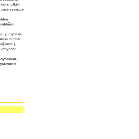
kadar öfkeli
rünce sessizce
telden
sildiğini,
e duyuluyor ve
ünkü binalar
 sağlanmış,
veriyorlar.
tiyorsanız,
örevlileri