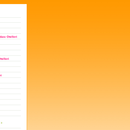
ası Otelleri
telleri
ri