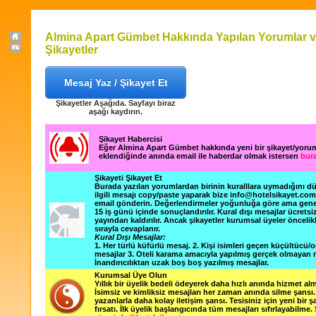
Almina Apart Gümbet Hakkında Yapılan Yorumlar 
Şikayetler
Mesaj Yaz / Şikayet Et
Şikayetler Aşağıda. Sayfayı biraz
aşağı kaydırın.
Şikayet Habercisi
Eğer Almina Apart Gümbet hakkında yeni bir şikayet/yoru
eklendiğinde anında email ile haberdar olmak istersen
bura
Şikayeti Şikayet Et
Burada yazılan yorumlardan birinin kuralllara uymadığını 
ilgili mesajı copy/paste yaparak bize info@hotelsikayet.co
email gönderin. Değerlendirmeler yoğunluğa göre ama gene
15 iş günü içinde sonuçlandırılır. Kural dışı mesajlar ücretsi
yayından kaldırılır. Ancak şikayetler kurumsal üyeler öncelik
sırayla cevaplanır.
Kural Dışı Mesajlar:
1. Her türlü küfürlü mesaj. 2. Kişi isimleri geçen küçültücü/o
mesajlar 3. Oteli karama amacıyla yapılmış gerçek olmayan m
İnandırıcılıktan uzak boş boş yazılmış mesajlar.
Kurumsal Üye Olun
Yıllık bir üyelik bedeli ödeyerek daha hızlı anında hizmet alm
İsimsiz ve kimliksiz mesajları her zaman anında silme şansı. 
yazanlarla daha kolay iletişim şansı. Tesisiniz için yeni bir 
fırsatı. İlk üyelik başlangıcında tüm mesajları sıfırlayabilme.