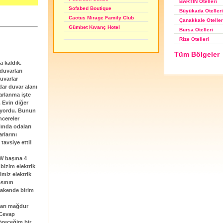
BARTIN Otelleri
Sofabed Boutique
Büyükada Otelleri
Cactus Mirage Family Club
Çanakkale Oteller
Gümbet Kıvanç Hotel
Bursa Otelleri
Rize Otelleri
Tüm Bölgeler
a kaldık.
duvarları
uvarlar
ar duvar alanı
arlanma işte
 Evin diğer
ruyordu. Bunun
ncereler
ında odaları
rlarını
tavsiye etti!
kW başına 4
 bizim elektrik
imiz elektrik
asının
rakende birim
ları mağdur
 Cevap
öreceğim bir