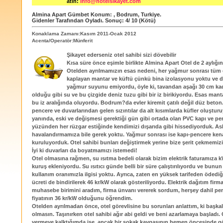
atın:
info@hotelsikayet.com
Almina Apart Gümbet
Konum:
,
Bodrum
,
Turkiye
.
Gidenler Tarafından Oyladı
. Sonuç:
4
/
10
(Kötü)
Konaklama Zamanı:Kasım 2011-Ocak 2012
Acenta/Operatör:Münferit
Şikayet ederseniz otel sahibi sizi dövebilir
Kısa süre önce eşimle birlikte Almina Apart Otel de 2 aylığın
Otelden ayrılmamızın esas nedeni, her yağmur sonrası tüm 
kaplayan mantar ve küftü çünkü bina izolasyonu yoktu ve d
yağmur suyunu emiyordu, öyle ki, tavandan aşağı 30 cm kad
olduğu gibi su ve bu çizgide deniz tuzu gibi bir iz birikiyordu. Esas mant
bu iz aralığında oluyordu. Bodrum?da evler kiremit çatılı değil düz beton.
pencere ve duvarlarından gelen sızıntılar da alt kısımlarda küfler oluştu
yanında, eski ve değişmesi gerektiği gün gibi ortada olan PVC kapı ve pe
yüzünden her rüzgar estiğinde kendimizi dışarıda gibi hissediyorduk. Asl
havalandırmamıza bile gerek yoktu. Yağmur sonrası ise kapı-pencere kena
kuruluyorduk. Otel sahibi bunları değiştirmek yerine bize şerit çekmemizi 
İyi ki duvarları da boyatmamızı istemedi!
Otel olmasına rağmen, su ısıtma bedeli olarak bizim elektrik faturamıza 
kuruş ekleniyordu. Su ısıtıcı günde belli bir süre çalıştırılıyordu ve bunun
kullanım oranımızla ilgisi yoktu. Ayrıca, zaten en yüksek tarifeden ödediğ
ücreti de bindirilerek 46 kr/kW olarak gösteriliyordu. Elektrik dağıtım firm
muhasebe birimini aradım, firma ünvanı vererek sordum, herşey dahil pe
fiyatının 36 kr/kW olduğunu öğrendim.
Otelden ayrılmadan önce, otel görevlisine bu sorunları anlattım, ki başka
olmasın. Taşınırken otel sahibi ağır abi geldi ve beni azarlamaya başladı.
vermeye kalktığımda ise, ancak bir sokak kavgasının hemen öncesinde g