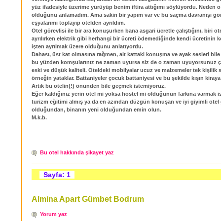
yüz ifadesiyle üzerime yürüyüp benim iftira attığımı söylüyordu. Neden o 
olduğunu anlamadım. Ama sakin bir yapım var ve bu saçma davranışı gö
eşyalarımı toplayıp otelden ayrıldım.
Otel görevlisi ile bir ara konuşurken bana asgari ücretle çalıştığını, biri o
ayrılırken elektrik gibi herhangi bir ücreti ödemediğinde kendi ücretinin ke
işten ayrılmak üzere olduğunu anlatıyordu.
Dahası, üst kat olmasına rağmen, alt kattaki konuşma ve ayak sesleri bil
bu yüzden komşularınız ne zaman uyursa siz de o zaman uyuyorsunuz ç
eski ve düşük kaliteli. Oteldeki mobilyalar ucuz ve malzemeler tek kişilik
örneğin yataklar. Battaniyeler çocuk battaniyesi ve bu şekilde kışın kiraya 
Artık bu otelin(!) önünden bile geçmek istemiyoruz.
Eğer kaldığınız yerin otel mi yoksa hostel mi olduğunun farkına varmak is
turizm eğitimi almış ya da en azından düzgün konuşan ve iyi giyimli otel g
olduğundan, binanın yeni olduğundan emin olun.
M.k.b.
Bu otel hakkında şikayet yaz
Sayfa: 1
Almina Apart Gümbet Bodrum
Yorum yaz