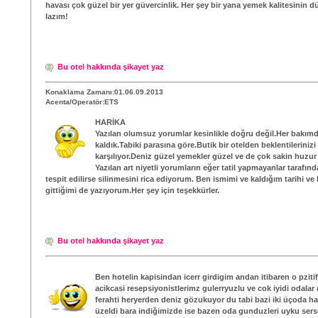
havası çok güzel bir yer güvercinlik. Her şey bir yana yemek kalitesinin 
lazım!
Bu otel hakkında şikayet yaz
Konaklama Zamanı:01.06.09.2013
Acenta/Operatör:ETS
HARİKA
Yazılan olumsuz yorumlar kesinlikle doğru değil.Her bak
kaldık.Tabiki parasına göre.Butik bir otelden beklentilerinizi 
karşılıyor.Deniz güzel yemekler güzel ve de çok sakin huzur 
Yazılan art niyetli yorumların eğer tatil yapmayanlar tarafınd
tespit edilirse silinmesini rica ediyorum. Ben ismimi ve kaldığım tarihi ve 
gittiğimi de yazıyorum.Her şey için teşekkürler.
Bu otel hakkında şikayet yaz
Ben hotelin kapisindan icerr girdigim andan itibaren o pzitif
acikcasi resepsiyonistlerimz gulerryuzlu ve cok iyidi odalar 
ferahti heryerden deniz gözukuyor du tabi bazi iki üçoda ha
üzeldi bara indiğimizde ise bazen oda gunduzleri uyku ser