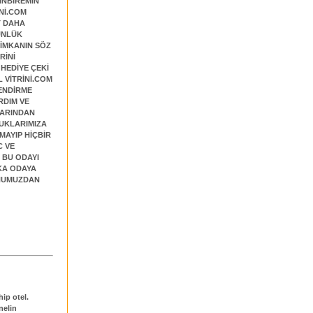
YINBİREMİN
İNİ.COM
T DAHA
ÜNLÜK
 İMKANIN SÖZ
RİNİ
 HEDİYE ÇEKİ
L VİTRİNİ.COM
LENDİRME
RDIM VE
LARINDAN
CUKLARIMIZA
AYIP HİÇBİR
C VE
 BU ODAYI
ŞKA ODAYA
RNUMUZDAN
hip otel.
nelin