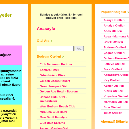
Popüler Bölgeler
etler
İlginize teşekkürler. En iyi otel
şikayet sitesi seçildik.
Alanya Otelleri
Antalya Otelleri
Anasayfa
Asos Otelleri
Avşa - Marmara Ad
Otel Ara
Belek Otelleri
Bodrum Otelleri
Çeşme Otelleri
ndiğinde
Bodrum Otelleri
Didim - Altınkum O
Fethiye Otelleri
Club Dedeman Bodrum
Foça Otelleri
Samara Hotel
düşünüyorsanız
m adresine
Kapadokya Otelle
Orion Hotel - Bitez
lde en fazla
Kaş Otelleri
Golden Beach Resort
z olarak
li olmak üzere
Kemer Otelleri
Grand Newport Otel
Kıbrıs Otelleri
Golden Age Hotel - Bodrum
nur kırıcı
Kuşadası Otelleri
Babana Butik Otel -
esajlar 4.
Göltürkbükü
Marmaris Otelleri
Wow Bodrum Beach Club
Side Otelleri
a garantisi.
Miraluna Club Hotel
Tokat Otelleri
Şikayetleri
şans yaratma
Mazı Sahil Pansiyon
 Şimdi mail
Alternatif Bölgeler
Club Blue Dreams
Aegean Garden Otel