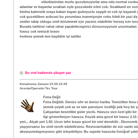
olduklarindan mutlu gozukmuyorlar ama oda normal cunku
adamlar ve bayanlar uzaktan oyle gsozukede icleri cok. Sıcakkanli en son
blokta kalmistik oraya bakan bayan guleryuzlu saygili ve cok iyi bayandi 
cok guzeldiben acikcasi bu yorumlara inanmiyorjm cnku hileli bir yazi da 
oteller rakip oldugu oteli kötulemek için yazmis olabilirler hersey icin tes
Burada tatilinizi rahat rahat yapabileceginizi düsuunuyorum unutmadan 
havuz cok temizdi bravo
herkese yemek lere bayildim iyi tatiller
Bu otel hakkında şikayet yaz
Konaklama Zamanı:15.05-15.09
Acenta/Operatör:Tez Tour
Fena Değil
Fena Değildi. Denize sıfır ve denizi harika. Temizlikte fena 
yemek çeşidi çok az ve tam pansiyon özelliği pek hoş bir ş
Çalışanları kesinlikle güler yüzlü. Havuzu size özel gibi bir
ilgi gösterilmiyor havuza. Küçük ama güzel bir havuz 2.15
yeri... Alçak yeri 1.55. Uzun lafın kısası güzel bir otel denebilir . Ekonomik 
yaşıyorsanız bu oteli tercih edebilirsiniz. Restoranttakiler de sizi sanki si
akvaryumdaymışsınız gibi izleyebiliyor. Bu sayede havuzda fotoğraf çektir