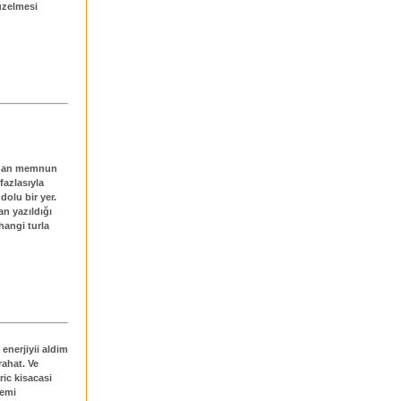
düzelmesi
ımdan memnun
fazlasıyla
dolu bir yer.
an yazıldığı
hangi turla
 enerjiyii aldim
rahat. Ve
ric kisacasi
semi