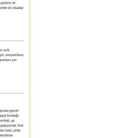
 gelmis bi
lerde bi okadar
er yok
il, müşterilere
panları yer
dışında genel
al kırıklığı
berbat, aç
 yapıyorlar. Kat
ar eski, artık
derilirse