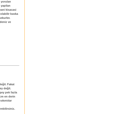
 yorulan
 yapilan
yani kisacasi
olabilir baska
sekurler.
deniz ve
değil. Fakat
ey değil.
 şey pek fazla
 cm en derin
sıkıntılar
z
ebilirsiniz.