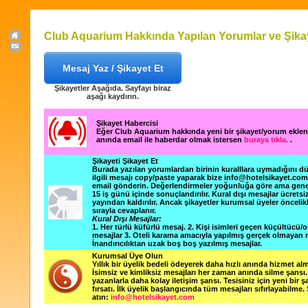
Club Aquarium Hakkında Yapılan Yorumlar ve Şikay
Mesaj Yaz / Şikayet Et
Şikayetler Aşağıda. Sayfayı biraz
aşağı kaydırın.
Şikayet Habercisi
Eğer Club Aquarium hakkında yeni bir şikayet/yorum ekle
anında email ile haberdar olmak istersen
buraya tıkla.
.
Şikayeti Şikayet Et
Burada yazılan yorumlardan birinin kuralllara uymadığını 
ilgili mesajı copy/paste yaparak bize info@hotelsikayet.co
email gönderin. Değerlendirmeler yoğunluğa göre ama gene
15 iş günü içinde sonuçlandırılır. Kural dışı mesajlar ücretsi
yayından kaldırılır. Ancak şikayetler kurumsal üyeler öncelik
sırayla cevaplanır.
Kural Dışı Mesajlar:
1. Her türlü küfürlü mesaj. 2. Kişi isimleri geçen küçültücü/o
mesajlar 3. Oteli karama amacıyla yapılmış gerçek olmayan m
İnandırıcılıktan uzak boş boş yazılmış mesajlar.
Kurumsal Üye Olun
Yıllık bir üyelik bedeli ödeyerek daha hızlı anında hizmet alm
İsimsiz ve kimliksiz mesajları her zaman anında silme şansı. 
yazanlarla daha kolay iletişim şansı. Tesisiniz için yeni bir 
fırsatı. İlk üyelik başlangıcında tüm mesajları sıfırlayabilme.
atın:
info@hotelsikayet.com