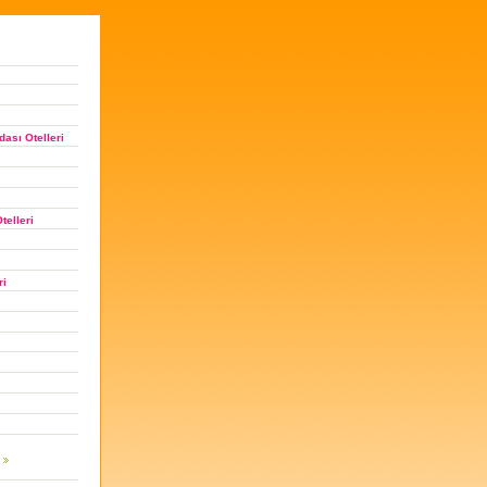
ası Otelleri
telleri
ri