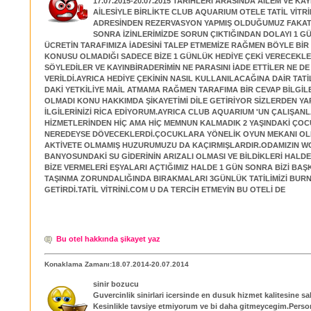
17.07.2015-20.07.2015 TARİHLERİ ARASINDA AİLEM VE KA
AİLESİYLE BİRLİKTE CLUB AQUARIUM OTELE TATİL VİTR
ADRESİNDEN REZERVASYON YAPMIŞ OLDUĞUMUZ FAKA
SONRA İZİNLERİMİZDE SORUN ÇIKTIĞINDAN DOLAYI 1 G
ÜCRETİN TARAFIMIZA İADESİNİ TALEP ETMEMİZE RAĞMEN BÖYLE BİR
KONUSU OLMADIĞI SADECE BİZE 1 GÜNLÜK HEDİYE ÇEKİ VERECEKLE
SÖYLEDİLER VE KAYINBİRADERİMİN NE PARASINI İADE ETTİLER NE DE
VERİLDİ.AYRICA HEDİYE ÇEKİNİN NASIL KULLANILACAĞINA DAİR TATİ
DAKİ YETKİLİYE MAİL ATMAMA RAĞMEN TARAFIMA BİR CEVAP BİLGİ
OLMADI KONU HAKKIMDA ŞİKAYETİMİ DİLE GETİRİYOR SİZLERDEN YA
İLGİLERİNİZİ RİCA EDİYORUM.AYRICA CLUB AQUARIUM 'UN ÇALIŞAN
HİZMETLERİNDEN HİÇ AMA HİÇ MEMNUN KALMADIK 2 YAŞINDAKİ ÇO
NEREDEYSE DÖVECEKLERDİ.ÇOCUKLARA YÖNELİK OYUN MEKANI OLM
AKTİVETE OLMAMIŞ HUZURUMUZU DA KAÇIRMIŞLARDIR.ODAMIZIN W
BANYOSUNDAKİ SU GİDERİNİN ARIZALI OLMASI VE BİLDİKLERİ HALDE
BİZE VERMELERİ EŞYALARI AÇTIĞIMIZ HALDE 1 GÜN SONRA BİZİ BA
TAŞINMA ZORUNDALIĞINDA BIRAKMALARI 3GÜNLÜK TATİLİMİZİ BU
GETİRDİ.TATİL VİTRİNİ.COM U DA TERCİH ETMEYİN BU OTELİ DE
Bu otel hakkında şikayet yaz
Konaklama Zamanı:18.07.2014-20.07.2014
sinir bozucu
Guvercinlik sinirlari icersinde en dusuk hizmet kalitesine sa
Kesinlikle tavsiye etmiyorum ve bi daha gitmeycegim.Perso