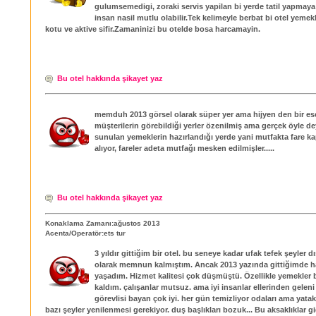
gulumsemedigi, zoraki servis yapilan bi yerde tatil yapmaya
insan nasil mutlu olabilir.Tek kelimeyle berbat bi otel yemek
kotu ve aktive sifir.Zamaninizi bu otelde bosa harcamayin.
Bu otel hakkında şikayet yaz
memduh 2013 görsel olarak süper yer ama hijyen den bir es
müşterilerin görebildiği yerler özenilmiş ama gerçek öyle dey
sunulan yemeklerin hazırlandığı yerde yani mutfakta fare ka
alıyor, fareler adeta mutfağı mesken edilmişler.....
Bu otel hakkında şikayet yaz
Konaklama Zamanı:ağustos 2013
Acenta/Operatör:ets tur
3 yıldır gittiğim bir otel. bu seneye kadar ufak tefek şeyler 
olarak memnun kalmıştım. Ancak 2013 yazında gittiğimde hay
yaşadım. Hizmet kalitesi çok düşmüştü. Özellikle yemekler 
kaldım. çalışanlar mutsuz. ama iyi insanlar ellerinden geleni
görevlisi bayan çok iyi. her gün temizliyor odaları ama yatakl
bazı şeyler yenilenmesi gerekiyor. duş başlıkları bozuk... Bu aksaklıklar gi