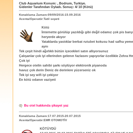
Club Aquarium
Konum:
,
Bodrum
,
Turkiye
.
Gidenler Tarafından Oyladı
. Sonuç:
4
/
10
(Kötü)
Konaklama Zamanı:09/09/2016-15.09.2016
Acenta/Operatör:Tatil sepeti
Kötü
İnternette görülüp yazıldığı gibi değil odamız çok pis bany
heryerde akıyor
Yataklarda yastıklar berbat rutubet kokusu had safha yeme
aynı
Tek çeşit hindi ağırlıklı bütün içecekleri satın allıyorsunuz
Çalışanlar çok iyi ellerinden gelenın fazlasını yapıyorlar özellikle Zehra 
Çok iyi
Hergece otelin sahibi şarkı söylüyor elektronik piyanoda
havuz çok derin Deniz de derinlere yüzerseniz ok
Tek iyi sey wifi iyi çekiyor
En kötü odanın vaziyeti
Bu otel hakkında şikayet yaz
Konaklama Zamanı:17.07.2015-20.07.2015
Acenta/Operatör:EMR OTOMOTİV
KÖTÜYDÜ