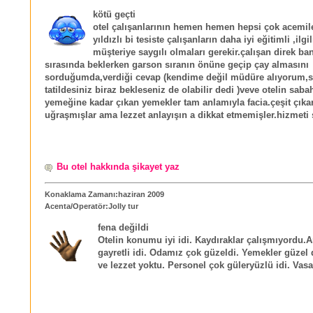
kötü geçti
otel çalışanlarının hemen hemen hepsi çok acemile
yıldızlı bi tesiste çalışanların daha iyi eğitimli ,ilgil
müşteriye saygılı olmaları gerekir.çalışan direk ba
sırasında beklerken garson sıranın önüne geçip çay almasını
sorduğumda,verdiği cevap (kendime değil müdüre alıyorum,s
tatildesiniz biraz bekleseniz de olabilir dedi )veve otelin sab
yemeğine kadar çıkan yemekler tam anlamıyla facia.çeşit çıka
uğraşmışlar ama lezzet anlayışın a dikkat etmemişler.hizmeti s
Bu otel hakkında şikayet yaz
Konaklama Zamanı:haziran 2009
Acenta/Operatör:Jolly tur
fena değildi
Otelin konumu iyi idi. Kaydıraklar çalışmıyordu.
gayretli idi. Odamız çok güzeldi. Yemekler güzel d
ve lezzet yoktu. Personel çok güleryüzlü idi. Vasat