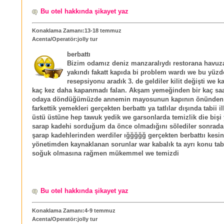
Bu otel hakkında şikayet yaz
Konaklama Zamanı:13-18 temmuz
Acenta/Operatör:jolly tur
berbattı
Bizim odamız deniz manzaralıydı restorana havuz
yakındı fakatt kapıda bi problem wardı we bu yüzd
resepsiyonu aradık 3. de geldiler kilit değişti we k
kaç kez daha kapanmadı falan. Akşam yemeğinden bir kaç saa
odaya döndüğümüzde annemin mayosunun kapının önünden ç
farkettik yemekleri gerçekten berbattı ya tatlılar dışında tabii i
üstü üstüne hep tawuk yedik we garsonlarda temizlik die bişi
sarap kadehi sorduğum da önce olmadığını sölediler sonrada
şarap kadehlerinden werdiler ığğğğğ gerçekten berbattıı kesin
yönetimden kaynaklanan sorunlar war kabalık ta ayrı konu tab
soğuk olmasına rağmen mükemmel we temizdi
Bu otel hakkında şikayet yaz
Konaklama Zamanı:4-9 temmuz
Acenta/Operatör:jolly tur