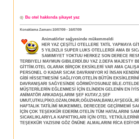
Bu otel hakkında şikayet yaz
Konaklama Zamanı:10/07/09 - 16/07/09
Animatörler sağyesinde mükemmeldi
HER YAZ ÇEŞİTLİ OTELLERE TATİL YAPMAYA Gİ
5 YILDIZLII SUPER LUKS OTELLERDİ AMA BI SIC
SAMIMIYET YOKTUU HERKEZ SON DERECE RESM
TERBIYELI MAYMUN GIBILERDİ.BU YAZ 2.DEFA MAJESTY BE
GİTTİM.OTEL OLARAK BİRÇOK EKSİKLERİ VAR AMA ÇALIŞ
PERSONEL O KADAR SICAK DAVRANIYOR Kİ İNSAN KENDİN
GİBİ HİSSETMESİNİ SAĞLIYOR.OTELİN BÜTÜN EKSİKLERİN
DAVRANIŞARI SAĞYESİNDE GÖRMÜYOSUNUZ BİLE.OTELDE
MÜŞTERİLERİN EĞLENMESİ İÇİN ELİNDEN GELENİN EN İYİS
ANİMATÖR ARKADAŞLARIM ŞEF KUTAY,2.ŞEF
UMUT,UTKU,PİKO,OZAN,ONUR,OĞUZHAN,BANU,AYŞEGÜL,RİK
HAFTALIK TATİLİMİ MUKEMMEL DERECEDE GEÇİRMEMİ SA
İÇİN ÇOK TEŞEKKÜR EDERİM.OTELİN TÜM HATALARINI SAM
SICAKLIKLARIYLA KAPATTIKLARI İÇİN OTEL YETKİLİLERİNİ
TEŞEKKÜR YAZISINI GÖZ ÖNÜNE ALMALARINI RİCA EDİYO