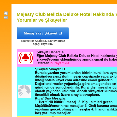
Majesty Club Belizia Deluxe Hotel Hakkında 
Yorumlar ve Şikayetler
Mesaj Yaz / Şikayet Et
Şikayetler Aşağıda. Sayfayı biraz
aşağı kaydırın.
Şikayet Habercisi
Eğer Majesty Club Belizia Deluxe Hotel hakkında y
şikayet/yorum eklendiğinde anında email ile hab
istersen
buraya tıkla.
.
Şikayeti Şikayet Et
Burada yazılan yorumlardan birinin kuralllara uym
düşünüyorsanız ilgili mesajı copy/paste yaparak b
info@hotelsikayet.com adresine email gönderin.
Değerlendirmeler yoğunluğa göre ama genelde en f
günü içinde sonuçlandırılır. Kural dışı mesajlar üc
olarak yayından kaldırılır. Ancak şikayetler kurums
öncelikli olmak üzere sırayla cevaplanır.
Kural Dışı Mesajlar:
1. Her türlü küfürlü mesaj. 2. Kişi isimleri geçen
küçültücü/onur kırıcı mesajlar 3. Oteli karama ama
yapılmış gerçek olmayan mesajlar 4. İnandırıcılık
boş yazılmış mesajlar.