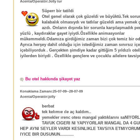
Acenta/Operatör:Jolly tur
Süperr bir tatildi
Otel genel olarak çok güzeldi ve büyüktü.Tek soru
kalabalık olmasıydı ve tatlılar güzeldi ama yemek ç
azdı. Onların dışında bir sorunla karşılaşmadık pe
yüzlü , kaydıraklar gayet iyiydi.Özellikle animasyonlar
mükemmeldi.Odamıza girdiğimiz zaman bizi çok temiz bir oda
Ayrıca herşey dahil olduğu için istediğimiz zaman sınırsız iç
içebiliyorduk . Gerçekten şimdiye kadar gittiğim 5 yıldızlı otel
iyilerden biriydi . Özellikle gençlere ve çocuklu ailelere tavsi
Bu otel hakkında şikayet yaz
Konaklama Zamanı:25-07-09--28-07-09
Acenta/Operatör:jolly
berbat
tek kelımıe ıle aç kaldım..
yemekler ırenc otesı mangal yaktıklarını saNIYO
TAVUK CIGERI NI YAPIYORLAR MANGAL DA 4 G
HEP AYNI SEYLER VARDI KESINLIKLE TAVSIYA ETMIYORU
IYICE BIR DUSUNUN...........