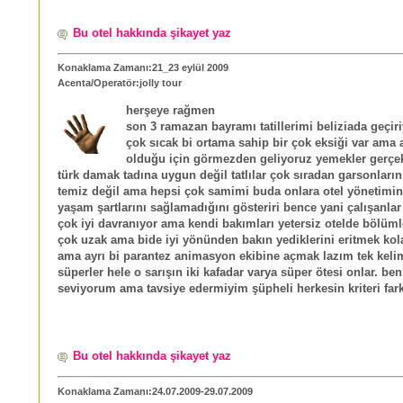
Bu otel hakkında şikayet yaz
Konaklama Zamanı:21_23 eylül 2009
Acenta/Operatör:jolly tour
herşeye rağmen
son 3 ramazan bayramı tatillerimi beliziada geçir
çok sıcak bi ortama sahip bir çok eksiği var ama a
olduğu için görmezden geliyoruz yemekler gerçe
türk damak tadına uygun değil tatlılar çok sıradan garsonların
temiz değil ama hepsi çok samimi buda onlara otel yönetimin
yaşam şartlarını sağlamadığını gösteriri bence yani çalışanla
çok iyi davranıyor ama kendi bakımları yetersiz otelde bölümle
çok uzak ama bide iyi yönünden bakın yediklerini eritmek kol
ama ayrı bi parantez animasyon ekibine açmak lazım tek kelim
süperler hele o sarışın iki kafadar varya süper ötesi onlar. ben
seviyorum ama tavsiye edermiyim şüpheli herkesin kriteri farkl
Bu otel hakkında şikayet yaz
Konaklama Zamanı:24.07.2009-29.07.2009