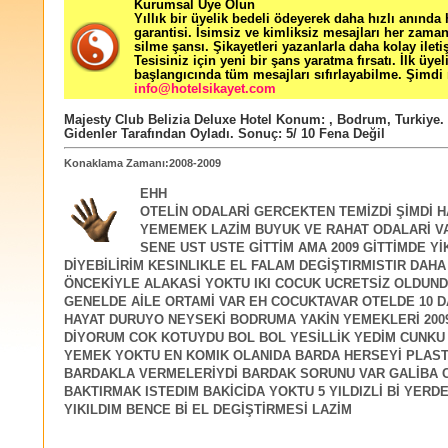
Kurumsal Üye Olun
Yıllık bir üyelik bedeli ödeyerek daha hızlı anında
garantisi. İsimsiz ve kimliksiz mesajları her zama
silme şansı. Şikayetleri yazanlarla daha kolay ileti
Tesisiniz için yeni bir şans yaratma fırsatı. İlk üyel
başlangıcında tüm mesajları sıfırlayabilme. Şimdi 
info@hotelsikayet.com
Majesty Club Belizia Deluxe Hotel
Konum:
,
Bodrum
,
Turkiye
.
Gidenler Tarafından Oyladı
. Sonuç:
5
/
10
Fena Değil
Konaklama Zamanı:2008-2009
EHH
OTELİN ODALARİ GERCEKTEN TEMİZDİ ŞİMDİ H
YEMEMEK LAZİM BUYUK VE RAHAT ODALARİ VA
SENE UST USTE GİTTİM AMA 2009 GİTTİMDE Yİ
DİYEBİLİRİM KESINLIKLE EL FALAM DEGİŞTIRMISTIR DAHA
ÖNCEKİYLE ALAKASİ YOKTU IKI COCUK UCRETSİZ OLDUN
GENELDE AİLE ORTAMİ VAR EH COCUKTAVAR OTELDE 10 
HAYAT DURUYO NEYSEKİ BODRUMA YAKİN YEMEKLERİ 2009
DİYORUM COK KOTUYDU BOL BOL YESİLLİK YEDİM CUNKU
YEMEK YOKTU EN KOMIK OLANIDA BARDA HERSEYİ PLAST
BARDAKLA VERMELERİYDİ BARDAK SORUNU VAR GALİBA
BAKTIRMAK ISTEDIM BAKİCİDA YOKTU 5 YILDIZLİ Bİ YERDE
YIKILDIM BENCE Bİ EL DEGİŞTİRMESİ LAZİM