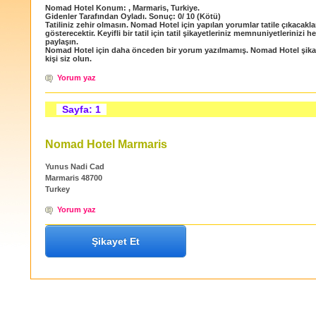
Nomad Hotel
Konum:
,
Marmaris
,
Turkiye
.
Gidenler Tarafından Oyladı
. Sonuç:
0
/
10
(Kötü)
Tatiliniz zehir olmasın. Nomad Hotel için yapılan yorumlar tatile çıkacakla
gösterecektir. Keyifli bir tatil için tatil şikayetleriniz memnuniyetlerinizi h
paylaşın.
Nomad Hotel için daha önceden bir yorum yazılmamış. Nomad Hotel şikay
kişi siz olun.
Yorum yaz
Sayfa: 1
Nomad Hotel Marmaris
Yunus Nadi Cad
Marmaris 48700
Turkey
Yorum yaz
Şikayet Et