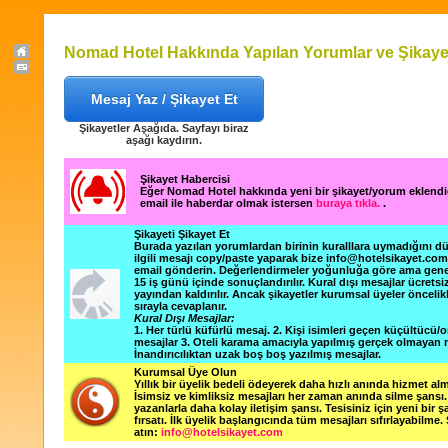
Nomad Hotel Hakkında Yapılan Yorumlar ve Şikaye
Mesaj Yaz / Şikayet Et
Şikayetler Aşağıda. Sayfayı biraz
aşağı kaydırın.
Şikayet Habercisi
Eğer Nomad Hotel hakkında yeni bir şikayet/yorum eklend
email ile haberdar olmak istersen
buraya tıkla.
.
Şikayeti Şikayet Et
Burada yazılan yorumlardan birinin kuralllara uymadığını 
ilgili mesajı copy/paste yaparak bize info@hotelsikayet.co
email gönderin. Değerlendirmeler yoğunluğa göre ama gene
15 iş günü içinde sonuçlandırılır. Kural dışı mesajlar ücretsi
yayından kaldırılır. Ancak şikayetler kurumsal üyeler öncelik
sırayla cevaplanır.
Kural Dışı Mesajlar:
1. Her türlü küfürlü mesaj. 2. Kişi isimleri geçen küçültücü/o
mesajlar 3. Oteli karama amacıyla yapılmış gerçek olmayan m
İnandırıcılıktan uzak boş boş yazılmış mesajlar.
Kurumsal Üye Olun
Yıllık bir üyelik bedeli ödeyerek daha hızlı anında hizmet alm
İsimsiz ve kimliksiz mesajları her zaman anında silme şansı. 
yazanlarla daha kolay iletişim şansı. Tesisiniz için yeni bir 
fırsatı. İlk üyelik başlangıcında tüm mesajları sıfırlayabilme.
atın:
info@hotelsikayet.com