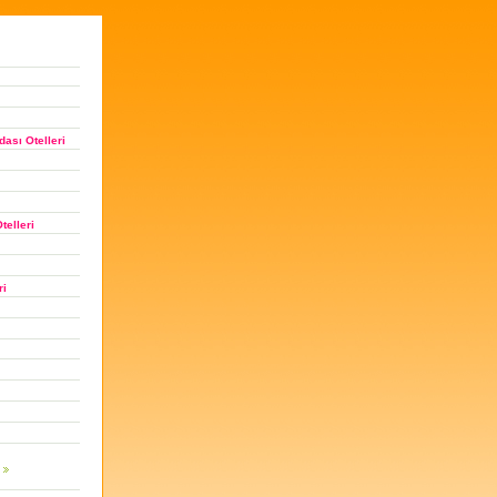
ası Otelleri
telleri
ri