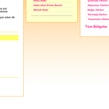
Şanlıurfa Otelleri
Rima Hotel
Adıyaman Otelleri
Hotel Ideal Prime Beach
ra yol
Muğla Otelleri
Melodi Hotel
erkesle
Tekirdağ Otelleri
et eden ilk
Yunanistan Otelle
Tüm Bölgeler