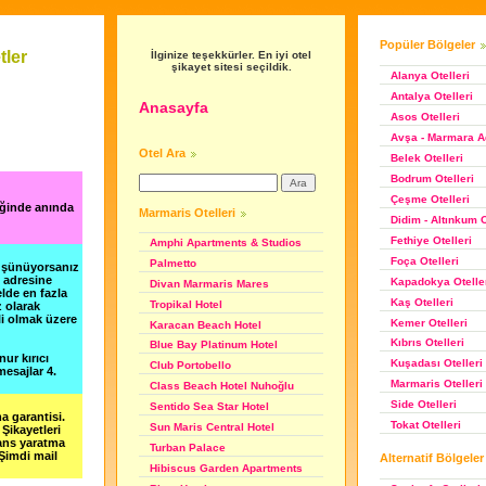
Popüler Bölgeler
tler
İlginize teşekkürler. En iyi otel
şikayet sitesi seçildik.
Alanya Otelleri
Antalya Otelleri
Anasayfa
Asos Otelleri
Avşa - Marmara Ad
Otel Ara
Belek Otelleri
Bodrum Otelleri
Çeşme Otelleri
iğinde anında
Marmaris Otelleri
Didim - Altınkum O
Fethiye Otelleri
Amphi Apartments & Studios
Foça Otelleri
Palmetto
düşünüyorsanız
m adresine
Kapadokya Otelle
Divan Marmaris Mares
lde en fazla
Kaş Otelleri
Tropikal Hotel
z olarak
li olmak üzere
Kemer Otelleri
Karacan Beach Hotel
Kıbrıs Otelleri
Blue Bay Platinum Hotel
nur kırıcı
Kuşadası Otelleri
Club Portobello
esajlar 4.
Marmaris Otelleri
Class Beach Hotel Nuhoğlu
Side Otelleri
Sentido Sea Star Hotel
a garantisi.
Tokat Otelleri
Sun Maris Central Hotel
Şikayetleri
şans yaratma
Turban Palace
 Şimdi mail
Alternatif Bölgeler
Hibiscus Garden Apartments