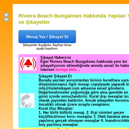
Riviera Beach Bungalows Hakkında Yapılan 
ve Şikayetler
Mesaj Yaz / Şikayet Et
Şikayetler Aşağıda. Sayfayı biraz
aşağı kaydırın.
Şikayet Habercisi
Eğer Riviera Beach Bungalows hakkında yeni bir
şikayet/yorum eklendiğinde anında email ile hab
istersen
buraya tıkla.
.
Şikayeti Şikayet Et
Burada yazılan yorumlardan birinin kuralllara uym
düşünüyorsanız ilgili mesajı copy/paste yaparak b
info@hotelsikayet.com adresine email gönderin.
Değerlendirmeler yoğunluğa göre ama genelde en f
günü içinde sonuçlandırılır. Kural dışı mesajlar üc
olarak yayından kaldırılır. Ancak şikayetler kurums
öncelikli olmak üzere sırayla cevaplanır.
Kural Dışı Mesajlar:
1. Her türlü küfürlü mesaj. 2. Kişi isimleri geçen
küçültücü/onur kırıcı mesajlar 3. Oteli karama ama
yapılmış gerçek olmayan mesajlar 4. İnandırıcılık
boş yazılmış mesajlar.