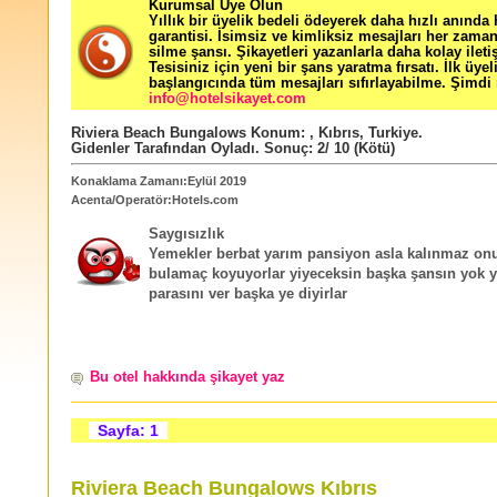
Kurumsal Üye Olun
Yıllık bir üyelik bedeli ödeyerek daha hızlı anında
garantisi. İsimsiz ve kimliksiz mesajları her zama
silme şansı. Şikayetleri yazanlarla daha kolay ileti
Tesisiniz için yeni bir şans yaratma fırsatı. İlk üyel
başlangıcında tüm mesajları sıfırlayabilme. Şimdi 
info@hotelsikayet.com
Riviera Beach Bungalows
Konum:
,
Kıbrıs
,
Turkiye
.
Gidenler Tarafından Oyladı
. Sonuç:
2
/
10
(Kötü)
Konaklama Zamanı:Eylül 2019
Acenta/Operatör:Hotels.com
Saygısızlık
Yemekler berbat yarım pansiyon asla kalınmaz on
bulamaç koyuyorlar yiyeceksin başka şansın yok y
parasını ver başka ye diyirlar
Bu otel hakkında şikayet yaz
Sayfa: 1
Riviera Beach Bungalows Kıbrıs