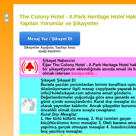
The Colony Hotel - A Park Heritage Hotel Ha
Yapılan Yorumlar ve Şikayetler
Mesaj Yaz / Şikayet Et
Şikayetler Aşağıda. Sayfayı biraz
aşağı kaydırın.
Şikayet Habercisi
Eğer The Colony Hotel - A Park Heritage Hotel ha
bir şikayet/yorum eklendiğinde anında email ile 
olmak istersen
buraya tıkla.
.
Şikayeti Şikayet Et
Burada yazılan yorumlardan birinin kuralllara uym
düşünüyorsanız ilgili mesajı copy/paste yaparak b
info@hotelsikayet.com adresine email gönderin.
Değerlendirmeler yoğunluğa göre ama genelde en f
günü içinde sonuçlandırılır. Kural dışı mesajlar üc
olarak yayından kaldırılır. Ancak şikayetler kurums
öncelikli olmak üzere sırayla cevaplanır.
Kural Dışı Mesajlar:
1. Her türlü küfürlü mesaj. 2. Kişi isimleri geçen
küçültücü/onur kırıcı mesajlar 3. Oteli karama ama
yapılmış gerçek olmayan mesajlar 4. İnandırıcılık
boş yazılmış mesajlar.