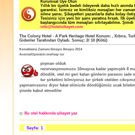
Kurumsal Üye Olun
Yıllık bir üyelik bedeli ödeyerek daha hızlı anında
garantisi. İsimsiz ve kimliksiz mesajları her zama
silme şansı. Şikayetleri yazanlarla daha kolay ileti
Tesisiniz için yeni bir şans yaratma fırsatı. İlk üyel
başlangıcında tüm mesajları sıfırlayabilme. Şimdi 
info@hotelsikayet.com
The Colony Hotel - A Park Heritage Hotel
Konum:
,
Kıbrıs
,
Tur
Gidenler Tarafından Oyladı
. Sonuç:
2
/
10
(Kötü)
Konaklama Zamanı:6mayıs 8mayıs 2014
Acenta/Operatör:mehtap tur
pişman olduk
rezervasyonumuzu 10mayısa kadar yapmıştık 8 ma
döndük. otel mi geri kalan günlerin parasını iade 
tur şirketimi bilmiyoruz.tur şirketi otelden cıkışınız
yapmamıssınız diyor fakat elimizde döndüğümüz ucak biletim
yinede kabul etmediler
Bu otel hakkında şikayet yaz
Sayfa: 1