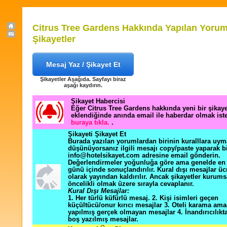
Citrus Tree Gardens Hakkında Yapılan Yorum
Şikayetler
Mesaj Yaz / Şikayet Et
Şikayetler Aşağıda. Sayfayı biraz
aşağı kaydırın.
Şikayet Habercisi
Eğer Citrus Tree Gardens hakkında yeni bir şikay
eklendiğinde anında email ile haberdar olmak ist
buraya tıkla.
.
Şikayeti Şikayet Et
Burada yazılan yorumlardan birinin kuralllara uym
düşünüyorsanız ilgili mesajı copy/paste yaparak b
info@hotelsikayet.com adresine email gönderin.
Değerlendirmeler yoğunluğa göre ama genelde en f
günü içinde sonuçlandırılır. Kural dışı mesajlar üc
olarak yayından kaldırılır. Ancak şikayetler kurums
öncelikli olmak üzere sırayla cevaplanır.
Kural Dışı Mesajlar:
1. Her türlü küfürlü mesaj. 2. Kişi isimleri geçen
küçültücü/onur kırıcı mesajlar 3. Oteli karama ama
yapılmış gerçek olmayan mesajlar 4. İnandırıcılık
boş yazılmış mesajlar.