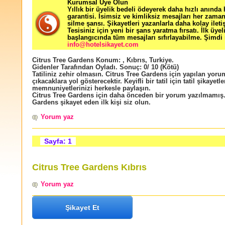
Kurumsal Üye Olun
Yıllık bir üyelik bedeli ödeyerek daha hızlı anında
garantisi. İsimsiz ve kimliksiz mesajları her zama
silme şansı. Şikayetleri yazanlarla daha kolay ileti
Tesisiniz için yeni bir şans yaratma fırsatı. İlk üyel
başlangıcında tüm mesajları sıfırlayabilme. Şimdi 
info@hotelsikayet.com
Citrus Tree Gardens
Konum:
,
Kıbrıs
,
Turkiye
.
Gidenler Tarafından Oyladı
. Sonuç:
0
/
10
(Kötü)
Tatiliniz zehir olmasın. Citrus Tree Gardens için yapılan yorum
çıkacaklara yol gösterecektir. Keyifli bir tatil için tatil şikayetle
memnuniyetlerinizi herkesle paylaşın.
Citrus Tree Gardens için daha önceden bir yorum yazılmamış.
Gardens şikayet eden ilk kişi siz olun.
Yorum yaz
Sayfa: 1
Citrus Tree Gardens Kıbrıs
Yorum yaz
Şikayet Et