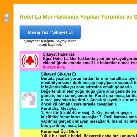
Hotel La Mer Hakkında Yapılan Yorumlar ve Ş
Mesaj Yaz / Şikayet Et
Şikayetler Aşağıda. Sayfayı biraz
aşağı kaydırın.
Şikayet Habercisi
Eğer Hotel La Mer hakkında yeni bir şikayet/yoru
eklendiğinde anında email ile haberdar olmak ist
buraya tıkla.
.
Şikayeti Şikayet Et
Burada yazılan yorumlardan birinin kuralllara uym
düşünüyorsanız ilgili mesajı copy/paste yaparak b
info@hotelsikayet.com adresine email gönderin.
Değerlendirmeler yoğunluğa göre ama genelde en f
günü içinde sonuçlandırılır. Kural dışı mesajlar üc
olarak yayından kaldırılır. Ancak şikayetler kurums
öncelikli olmak üzere sırayla cevaplanır.
Kural Dışı Mesajlar:
1. Her türlü küfürlü mesaj. 2. Kişi isimleri geçen
küçültücü/onur kırıcı mesajlar 3. Oteli karama ama
yapılmış gerçek olmayan mesajlar 4. İnandırıcılık
boş yazılmış mesajlar.
Kurumsal Üye Olun
Yıllık bir üyelik bedeli ödeyerek daha hızlı anında