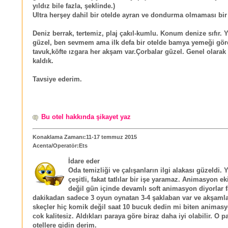
yıldız bile fazla, şeklinde.)
Ultra herşey dahil bir otelde ayran ve dondurma olmaması bir 
Deniz berrak, tertemiz, plaj çakıl-kumlu. Konum denize sıfır. 
güzel, ben sevmem ama ilk defa bir otelde bamya yemeği gör
tavuk,köfte ızgara her akşam var.Çorbalar güzel. Genel olar
kaldık.
Tavsiye ederim.
Bu otel hakkında şikayet yaz
Konaklama Zamanı:11-17 temmuz 2015
Acenta/Operatör:Ets
İdare eder
Oda temizliği ve çalışanların ilgi alakası güzeldi.
çeşitli, fakat tatlılar bir işe yaramaz. Animasyon ek
değil gün içinde devamlı soft animasyon diyorlar f
dakikadan sadece 3 oyun oynatan 3-4 şaklaban var ve akşamlar
skeçler hiç komik değil saat 10 bucuk dedin mi biten animasy
cok kalitesiz. Aldıkları paraya göre biraz daha iyi olabilir. O 
otellere gidin derim.