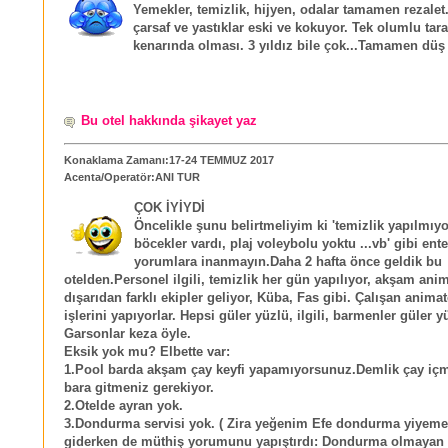
Yemekler, temizlik, hijyen, odalar tamamen rezalet
çarsaf ve yastıklar eski ve kokuyor. Tek olumlu tara
kenarında olması. 3 yıldız bile çok...Tamamen düş k
Bu otel hakkında şikayet yaz
Konaklama Zamanı:17-24 TEMMUZ 2017
Acenta/Operatör:ANI TUR
ÇOK İYİYDİ
Öncelikle şunu belirtmeliyim ki 'temizlik yapılmıy
böcekler vardı, plaj voleybolu yoktu ...vb' gibi ent
yorumlara inanmayın.Daha 2 hafta önce geldik bu
otelden.Personel ilgili, temizlik her gün yapılıyor, akşam an
dışarıdan farklı ekipler geliyor, Küba, Fas gibi. Çalışan animat
işlerini yapıyorlar. Hepsi güler yüzlü, ilgili, barmenler güler y
Garsonlar keza öyle.
Eksik yok mu? Elbette var:
1.Pool barda akşam çay keyfi yapamıyorsunuz.Demlik çay içm
bara gitmeniz gerekiyor.
2.Otelde ayran yok.
3.Dondurma servisi yok. ( Zira yeğenim Efe dondurma yiyemed
giderken de müthiş yorumunu yapıştırdı: Dondurma olmayan 