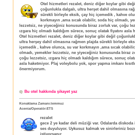
Otel hizmetleri rezalet, deniz diğer koylar gibi deği
çoğunlukla dalgalı, ultra herşet dahil olmasına ra
sürekli birleyle eksik, çay hiç içemedik , kahve olu
korkmayın ,ama sıcak olabilir, soda hiç olmadı, y
lezzetsiz, ne yiyeceğiniz konusunda biraz zorluk var, çoğu lez
ızgara hiç olmadı kaldığım sürece, sonuç olatak fiyatını asla
Otel hizmetleri rezalet, deniz diğer koylar gibi değil çoğunlukl
ultra herşey dahil olmasına rağmen plajda sürekli birleyle eks
içemedik , kahve olunca, su var korkmayın ,ama sıcak olabilir
olmadı, yemekler lezzetsiz, ne yiyeceğiniz konusunda biraz zo
çoğu lezzetsiz, ızgara hiç olmadı kaldığım sürece, sonuç olata
asla haketmiyor. Plaj voleybolu yok, spor yapma imkanı kısıtlı
önermiyorum.
Bu otel hakkında şikayet yaz
Konaklama Zamanı:temmuz
Acenta/Operatör:ETS
rezalet
gece 2 ye kadar deli müziği var. Odalarda diskoda 
ses duyuluyor. Uykusuz kalmak ve sinirleriniz boz
istiyorsanız