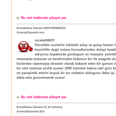
Bu otel hakkında şikayet yaz
Konaklama Zamanı:30/07/05/08/2014
Acenta/Operatör:ets
rezalettttttt!!!
Oncelikle sozlerim lobideki tulay ve gulay hanim i
kesinlikle degil onlara hizmetlerinden dolayi tesek
ediyoruz.hayatimda gordugum en manasiz yemekl
restoranta bulunan ve kendisinden kidemce bir tik asagida o
bizlerden utanmayip devamli olarak hakaret eden bir garson e
bir otel restoran pislik yuvasi 1800 lulerden kalma otel giris k
ne yazayimki etsnin buyuk bir tur sirketini oldugunu daha iyi 
daha asla gorusmemek uzere!
Bu otel hakkında şikayet yaz
Konaklama Zamanı:11-16 temmuz
Acenta/Operatör:Ets