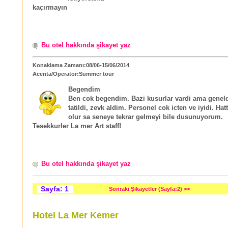
kaçırmayın
Bu otel hakkında şikayet yaz
Konaklama Zamanı:08/06-15/06/2014
Acenta/Operatör:Summer tour
Begendim
Ben cok begendim. Bazi kusurlar vardi ama genel
tatildi, zevk aldim. Personel cok icten ve iyidi. Hat
olur sa seneye tekrar gelmeyi bile dusunuyorum.
Tesekkurler La mer Art staff!
Bu otel hakkında şikayet yaz
Sayfa: 1
Sonraki Şikayetler (Sayfa:2) >>
Hotel La Mer Kemer