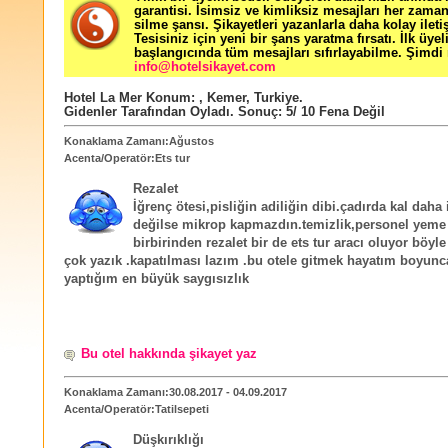
garantisi. İsimsiz ve kimliksiz mesajları her zama
silme şansı. Şikayetleri yazanlarla daha kolay ileti
Tesisiniz için yeni bir şans yaratma fırsatı. İlk üyel
başlangıcında tüm mesajları sıfırlayabilme. Şimdi 
info@hotelsikayet.com
Hotel La Mer
Konum:
,
Kemer
,
Turkiye
.
Gidenler Tarafından Oyladı
. Sonuç:
5
/
10
Fena Değil
Konaklama Zamanı:Ağustos
Acenta/Operatör:Ets tur
Rezalet
İğrenç ötesi,pisliğin adiliğin dibi.çadırda kal daha 
değilse mikrop kapmazdın.temizlik,personel yeme
birbirinden rezalet bir de ets tur aracı oluyor böyle 
çok yazık .kapatılması lazım .bu otele gitmek hayatım boyun
yaptığım en büyük saygısızlık
Bu otel hakkında şikayet yaz
Konaklama Zamanı:30.08.2017 - 04.09.2017
Acenta/Operatör:Tatilsepeti
Düşkırıklığı