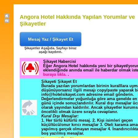
Angora Hotel Hakkında Yapılan Yorumlar ve
Şikayetler
Mesaj Yaz / Şikayet Et
Şikayetler Aşağıda. Sayfayı biraz
aşağı kaydırın.
Şikayet Habercisi
Eğer Angora Hotel hakkında yeni bir şikayet/yor
eklendiğinde anında email ile haberdar olmak ist
buraya tıkla.
.
Şikayeti Şikayet Et
Burada yazılan yorumlardan birinin kuralllara uym
düşünüyorsanız ilgili mesajı copy/paste yaparak b
info@hotelsikayet.com adresine email gönderin.
Değerlendirmeler yoğunluğa göre ama genelde en f
günü içinde sonuçlandırılır. Kural dışı mesajlar üc
olarak yayından kaldırılır. Ancak şikayetler kurums
öncelikli olmak üzere sırayla cevaplanır.
Kural Dışı Mesajlar:
1. Her türlü küfürlü mesaj. 2. Kişi isimleri geçen
küçültücü/onur kırıcı mesajlar 3. Oteli karama ama
yapılmış gerçek olmayan mesajlar 4. İnandırıcılık
boş yazılmış mesajlar.