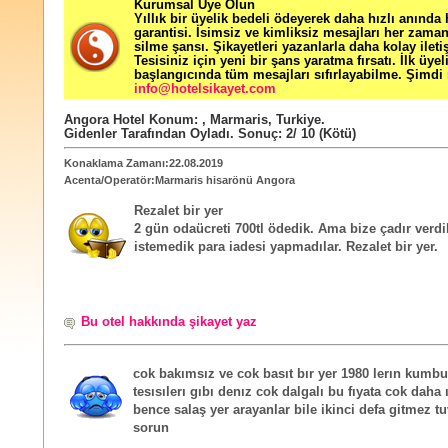
Kurumsal Üye Olun
Yıllık bir üyelik bedeli ödeyerek daha hızlı anında
garantisi. İsimsiz ve kimliksiz mesajları her zama
silme şansı. Şikayetleri yazanlarla daha kolay ileti
Tesisiniz için yeni bir şans yaratma fırsatı. İlk üyel
başlangıcında tüm mesajları sıfırlayabilme. Şimdi 
info@hotelsikayet.com
Angora Hotel
Konum:
,
Marmaris
,
Turkiye
.
Gidenler Tarafından Oyladı
. Sonuç:
2
/
10
(Kötü)
Konaklama Zamanı:22.08.2019
Acenta/Operatör:Marmaris hisarönü Angora
Rezalet bir yer
2 gün odaücreti 700tl ödedik. Ama bize çadır verdi
istemedik para iadesi yapmadılar. Rezalet bir yer.
Bu otel hakkında şikayet yaz
cok bakımsız ve cok basıt bır yer 1980 lerın kumb
tesısılerı gıbı denız cok dalgalı bu fıyata cok daha ı
bence salaş yer arayanlar bile ikinci defa gitmez t
sorun