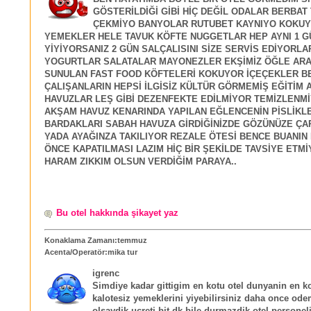
GÖSTERİLDİĞİ GİBİ HİÇ DEĞİL ODALAR BERBAT
ÇEKMİYO BANYOLAR RUTUBET KAYNIYO KOKU
YEMEKLER HELE TAVUK KÖFTE NUGGETLAR HEP AYNI 1 G
YİYİYORSANIZ 2 GÜN SALÇALISINI SİZE SERVİS EDİYORLA
YOGURTLAR SALATALAR MAYONEZLER EKŞİMİZ ÖĞLE ARA
SUNULAN FAST FOOD KÖFTELERİ KOKUYOR İÇEÇEKLER B
ÇALIŞANLARIN HEPSİ İLGİSİZ KÜLTÜR GÖRMEMİŞ EĞİTİM
HAVUZLAR LEŞ GİBİ DEZENFEKTE EDİLMİYOR TEMİZLENM
AKŞAM HAVUZ KENARINDA YAPILAN EĞLENCENİN PİSLİKL
BARDAKLARI SABAH HAVUZA GİRDİĞİNİZDE GÖZÜNÜZE ÇA
YADA AYAĞINZA TAKILIYOR REZALE ÖTESİ BENCE BUANIN 
ÖNCE KAPATILMASI LAZIM HİÇ BİR ŞEKİLDE TAVSİYE ETM
HARAM ZIKKIM OLSUN VERDİĞİM PARAYA..
Bu otel hakkında şikayet yaz
Konaklama Zamanı:temmuz
Acenta/Operatör:mika tur
igrenc
Simdiye kadar gittigim en kotu otel dunyanin en k
kalotesiz yemeklerini yiyebilirsiniz daha once od