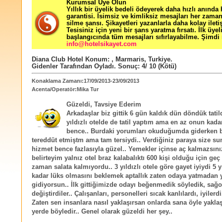
Kurumsal Üye Olun
Yıllık bir üyelik bedeli ödeyerek daha hızlı anında
garantisi. İsimsiz ve kimliksiz mesajları her zama
silme şansı. Şikayetleri yazanlarla daha kolay ileti
Tesisiniz için yeni bir şans yaratma fırsatı. İlk üyel
başlangıcında tüm mesajları sıfırlayabilme. Şimdi 
info@hotelsikayet.com
Diana Club Hotel
Konum:
,
Marmaris
,
Turkiye
.
Gidenler Tarafından Oyladı
. Sonuç:
4
/
10
(Kötü)
Konaklama Zamanı:17/09/2013-23/09/2013
Acenta/Operatör:Mika Tur
Güzeldi, Tavsiye Ederim
Arkadaşlar biz gittik 6 gün kaldık dün döndük tatil
yıldızlı otelde de tatil yaptım ama en az onun kadar
bence.. Burdaki yorumları okuduğumda giderken b
tereddüt etmiştm ama tam tersiydi.. Verdiğiniz paraya size su
hizmet bence fazlasıyla güzel.. Yemekler içinse aç kalmazsın
belirteyim yalnız otel braz kalabalıktı 600 kişi olduğu için geç 
zaman salata kalmıyordu.. 3 yıldızlı otele göre gayet iyiydi 5 yı
kadar lüks olmasını beklemek aptallık zaten odaya yatmadan
gidiyorsun.. İlk gittiğimizde odayı beğenmedik söyledik, sağo
değiştirdiler.. Çalışanları, personelleri sıcak kanlılardı, iyilerdi,
Zaten sen insanlara nasıl yaklaşırsan onlarda sana öyle yaklaş
yerde böyledir.. Genel olarak güzeldi her şey..