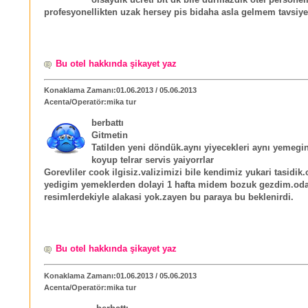
olsaydik ucreti bit dk bile durmazdik otel personel
profesyonellikten uzak hersey pis bidaha asla gelmem tavsi
Bu otel hakkında şikayet yaz
Konaklama Zamanı:01.06.2013 / 05.06.2013
Acenta/Operatör:mika tur
berbattı
Gitmetin
Tatilden yeni döndük.aynı yiyecekleri aynı yemegin
koyup telrar servis yaiyorrlar
Gorevliler cook ilgisiz.valizimizi bile kendimiz yukari tasidik.
yedigim yemeklerden dolayi 1 hafta midem bozuk gezdim.oda
resimlerdekiyle alakasi yok.zayen bu paraya bu beklenirdi.
Bu otel hakkında şikayet yaz
Konaklama Zamanı:01.06.2013 / 05.06.2013
Acenta/Operatör:mika tur