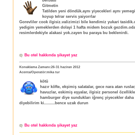
berbattı
Gitmetin
Tatilden yeni döndük.aynı yiyecekleri aynı yemegi
koyup telrar servis yaiyorrlar
Gorevliler cook ilgisiz.valizimizi bile kendimiz yukari tasidik.
yedigim yemeklerden dolayi 1 hafta midem bozuk gezdim.oda
resimlerdekiyle alakasi yok.zayen bu paraya bu beklenirdi.
Bu otel hakkında şikayet yaz
Konaklama Zamanı:26-31 haziran 2012
Acenta/Operatör:mika tur
kötü
hazır köfte, ekşimiş salatalar, gece nara atan ruslar
havuzlar, eskimiş eşyalar, ilgisiz personel özellikle
hamburger diye sundukları iğrenç yiyecekler daha
diyebilirim ki.........bence uzak durun
Bu otel hakkında şikayet yaz