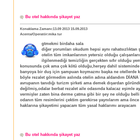
Bu otel hakkında şikayet yaz
Konaklama Zamanı:13.09 2013 15.09.2013
Acenta/Operatör:mika tur
gtmekmi birdaha sala
diğer yorumları okudum hepsi aynı rahatsızlıktan ş
otelin tüm imkanlarının yetersiz olduğu çalışanları
ilgilenmediği temizliğin gerçekten sıfır olduğu ye
konusunda çok ama çok kötü olduğu,herşey dahil sisteminde
banyoya bir duş için şampuan koymazmı başka ne otellerde k
böyle rezalet görmedim aslında otelin adına aldandım DİAN
avrupanın tanıdığı turizm şirketi ama demek dışardan göründ
değilmiş,odalar berbat rezalet aile odasında kalacaz eşimle ay
vermişler zaten bina derme çatma gibi bir şey ne olduğu belli
odanın tüm resimlerini çektim gerekirse yaynılarım ama önce 
haklarına şikayetimi yapacam tüm yasal haklarımı arayacam
Bu otel hakkında şikayet yaz