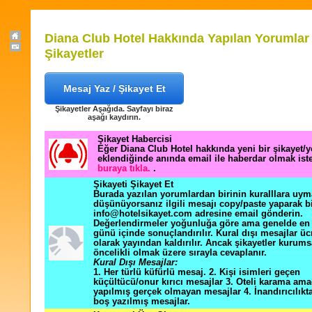
Diana Club Hotel Hakkında Yapılan Yorumlar
Şikayetler
Mesaj Yaz / Şikayet Et
Şikayetler Aşağıda. Sayfayı biraz
aşağı kaydırın.
Şikayet Habercisi
Eğer Diana Club Hotel hakkında yeni bir şikayet/
eklendiğinde anında email ile haberdar olmak ist
buraya tıkla.
.
Şikayeti Şikayet Et
Burada yazılan yorumlardan birinin kuralllara uym
düşünüyorsanız ilgili mesajı copy/paste yaparak b
info@hotelsikayet.com adresine email gönderin.
Değerlendirmeler yoğunluğa göre ama genelde en f
günü içinde sonuçlandırılır. Kural dışı mesajlar üc
olarak yayından kaldırılır. Ancak şikayetler kurums
öncelikli olmak üzere sırayla cevaplanır.
Kural Dışı Mesajlar:
1. Her türlü küfürlü mesaj. 2. Kişi isimleri geçen
küçültücü/onur kırıcı mesajlar 3. Oteli karama ama
yapılmış gerçek olmayan mesajlar 4. İnandırıcılık
boş yazılmış mesajlar.