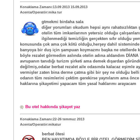
Konaklama Zamanı:13.09 2013 15.09.2013
Acenta/Operatör:mika tur
gtmekmi birdaha sala
diğer yorumları okudum hepsi aynı rahatsızlıktan ş
otelin tüm imkanlarının yetersiz olduğu çalışanları
ilgilenmediği temizliğin gerçekten sıfır olduğu ye
konusunda çok ama çok kötü olduğu,herşey dahil sisteminde
banyoya bir duş için şampuan koymazmı başka ne otellerde k
böyle rezalet görmedim aslında otelin adına aldandım DİAN
avrupanın tanıdığı turizm şirketi ama demek dışardan göründ
değilmiş,odalar berbat rezalet aile odasında kalacaz eşimle ay
vermişler zaten bina derme çatma gibi bir şey ne olduğu belli
odanın tüm resimlerini çektim gerekirse yaynılarım ama önce 
haklarına şikayetimi yapacam tüm yasal haklarımı arayacam
Bu otel hakkında şikayet yaz
Konaklama Zamanı:22-26 temmuz 2013
Acenta/Operatör:mikatur
berbat ötesi
BEN HAYATIMDA BÖYLE BİR OTEL GÖRMEDİM S