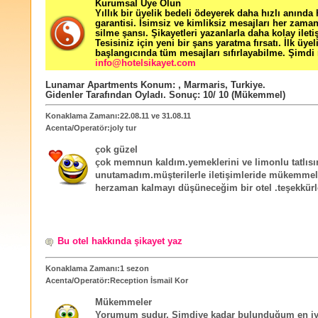
Kurumsal Üye Olun
Yıllık bir üyelik bedeli ödeyerek daha hızlı anında
garantisi. İsimsiz ve kimliksiz mesajları her zama
silme şansı. Şikayetleri yazanlarla daha kolay ileti
Tesisiniz için yeni bir şans yaratma fırsatı. İlk üyel
başlangıcında tüm mesajları sıfırlayabilme. Şimdi 
info@hotelsikayet.com
Lunamar Apartments
Konum:
,
Marmaris
,
Turkiye
.
Gidenler Tarafından Oyladı
. Sonuç:
10
/
10
(Mükemmel)
Konaklama Zamanı:22.08.11 ve 31.08.11
Acenta/Operatör:joly tur
çok güzel
çok memnun kaldım.yemeklerini ve limonlu tatlısı
unutamadım.müşterilerle iletişimleride mükemme
herzaman kalmayı düşüneceğim bir otel .teşekkürl
Bu otel hakkında şikayet yaz
Konaklama Zamanı:1 sezon
Acenta/Operatör:Reception İsmail Kor
Mükemmeler
Yorumum şudur. Şimdiye kadar bulunduğum en iyi 