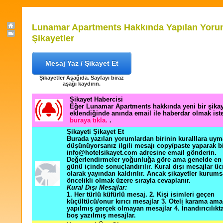
Lunamar Apartments Hakkında Yapılan Yoru
Şikayetler
Mesaj Yaz / Şikayet Et
Şikayetler Aşağıda. Sayfayı biraz
aşağı kaydırın.
Şikayet Habercisi
Eğer Lunamar Apartments hakkında yeni bir şika
eklendiğinde anında email ile haberdar olmak ist
buraya tıkla.
.
Şikayeti Şikayet Et
Burada yazılan yorumlardan birinin kuralllara uym
düşünüyorsanız ilgili mesajı copy/paste yaparak b
info@hotelsikayet.com adresine email gönderin.
Değerlendirmeler yoğunluğa göre ama genelde en f
günü içinde sonuçlandırılır. Kural dışı mesajlar üc
olarak yayından kaldırılır. Ancak şikayetler kurums
öncelikli olmak üzere sırayla cevaplanır.
Kural Dışı Mesajlar:
1. Her türlü küfürlü mesaj. 2. Kişi isimleri geçen
küçültücü/onur kırıcı mesajlar 3. Oteli karama ama
yapılmış gerçek olmayan mesajlar 4. İnandırıcılık
boş yazılmış mesajlar.