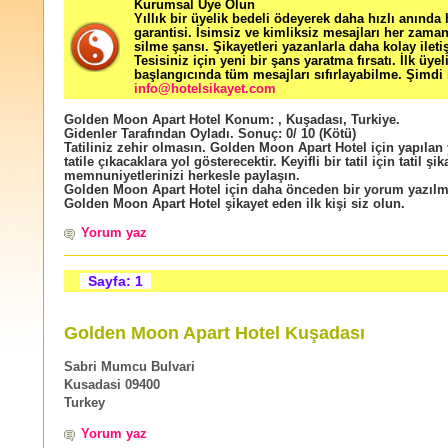
Kurumsal Üye Olun
Yıllık bir üyelik bedeli ödeyerek daha hızlı anında
garantisi. İsimsiz ve kimliksiz mesajları her zama
silme şansı. Şikayetleri yazanlarla daha kolay ileti
Tesisiniz için yeni bir şans yaratma fırsatı. İlk üyel
başlangıcında tüm mesajları sıfırlayabilme. Şimdi 
info@hotelsikayet.com
Golden Moon Apart Hotel
Konum:
,
Kuşadası
,
Turkiye
.
Gidenler Tarafından Oyladı
. Sonuç:
0
/
10
(Kötü)
Tatiliniz zehir olmasın. Golden Moon Apart Hotel için yapılan
tatile çıkacaklara yol gösterecektir. Keyifli bir tatil için tatil şik
memnuniyetlerinizi herkesle paylaşın.
Golden Moon Apart Hotel için daha önceden bir yorum yazıl
Golden Moon Apart Hotel şikayet eden ilk kişi siz olun.
Yorum yaz
Sayfa: 1
Golden Moon Apart Hotel Kuşadası
Sabri Mumcu Bulvari
Kusadasi 09400
Turkey
Yorum yaz