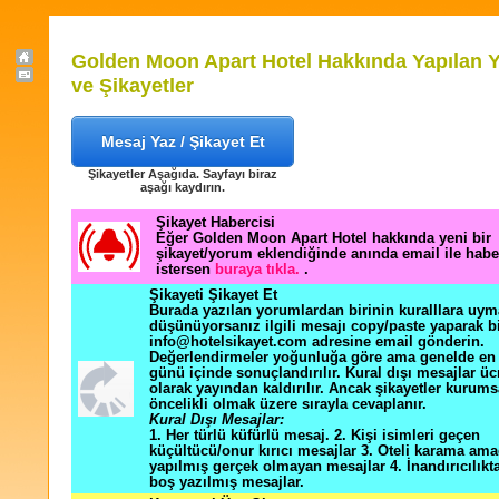
Golden Moon Apart Hotel Hakkında Yapılan 
ve Şikayetler
Mesaj Yaz / Şikayet Et
Şikayetler Aşağıda. Sayfayı biraz
aşağı kaydırın.
Şikayet Habercisi
Eğer Golden Moon Apart Hotel hakkında yeni bir
şikayet/yorum eklendiğinde anında email ile hab
istersen
buraya tıkla.
.
Şikayeti Şikayet Et
Burada yazılan yorumlardan birinin kuralllara uym
düşünüyorsanız ilgili mesajı copy/paste yaparak b
info@hotelsikayet.com adresine email gönderin.
Değerlendirmeler yoğunluğa göre ama genelde en f
günü içinde sonuçlandırılır. Kural dışı mesajlar üc
olarak yayından kaldırılır. Ancak şikayetler kurums
öncelikli olmak üzere sırayla cevaplanır.
Kural Dışı Mesajlar:
1. Her türlü küfürlü mesaj. 2. Kişi isimleri geçen
küçültücü/onur kırıcı mesajlar 3. Oteli karama ama
yapılmış gerçek olmayan mesajlar 4. İnandırıcılık
boş yazılmış mesajlar.