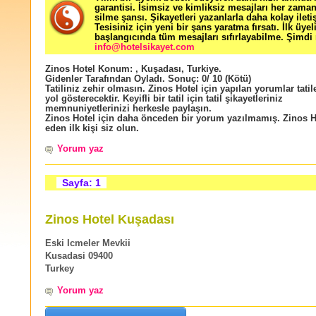
garantisi. İsimsiz ve kimliksiz mesajları her zama
silme şansı. Şikayetleri yazanlarla daha kolay ileti
Tesisiniz için yeni bir şans yaratma fırsatı. İlk üyel
başlangıcında tüm mesajları sıfırlayabilme. Şimdi 
info@hotelsikayet.com
Zinos Hotel
Konum:
,
Kuşadası
,
Turkiye
.
Gidenler Tarafından Oyladı
. Sonuç:
0
/
10
(Kötü)
Tatiliniz zehir olmasın. Zinos Hotel için yapılan yorumlar tatil
yol gösterecektir. Keyifli bir tatil için tatil şikayetleriniz
memnuniyetlerinizi herkesle paylaşın.
Zinos Hotel için daha önceden bir yorum yazılmamış. Zinos H
eden ilk kişi siz olun.
Yorum yaz
Sayfa: 1
Zinos Hotel Kuşadası
Eski Icmeler Mevkii
Kusadasi 09400
Turkey
Yorum yaz