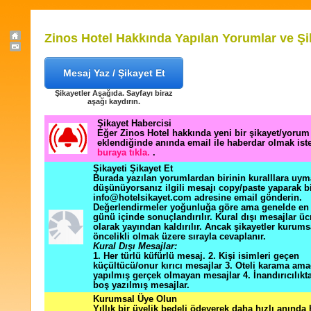
Zinos Hotel Hakkında Yapılan Yorumlar ve Şi
Mesaj Yaz / Şikayet Et
Şikayetler Aşağıda. Sayfayı biraz
aşağı kaydırın.
Şikayet Habercisi
Eğer Zinos Hotel hakkında yeni bir şikayet/yorum
eklendiğinde anında email ile haberdar olmak ist
buraya tıkla.
.
Şikayeti Şikayet Et
Burada yazılan yorumlardan birinin kuralllara uym
düşünüyorsanız ilgili mesajı copy/paste yaparak b
info@hotelsikayet.com adresine email gönderin.
Değerlendirmeler yoğunluğa göre ama genelde en f
günü içinde sonuçlandırılır. Kural dışı mesajlar üc
olarak yayından kaldırılır. Ancak şikayetler kurums
öncelikli olmak üzere sırayla cevaplanır.
Kural Dışı Mesajlar:
1. Her türlü küfürlü mesaj. 2. Kişi isimleri geçen
küçültücü/onur kırıcı mesajlar 3. Oteli karama ama
yapılmış gerçek olmayan mesajlar 4. İnandırıcılık
boş yazılmış mesajlar.
Kurumsal Üye Olun
Yıllık bir üyelik bedeli ödeyerek daha hızlı anında