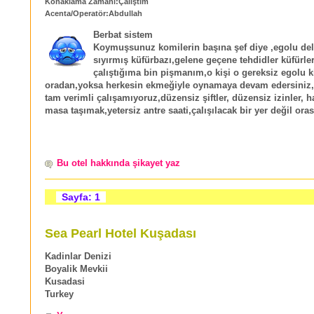
Konaklama Zamanı:Çalıştım
Acenta/Operatör:Abdullah
Berbat sistem
Koymuşsunuz komilerin başına şef diye ,egolu deli
sıyırmış küfürbazı,gelene geçene tehdidler küfürle
çalıştığıma bin pişmanım,o kişi o gereksiz egolu ki
oradan,yoksa herkesin ekmeğiyle oynamaya devam edersiniz,
tam verimli çalışamıyoruz,düzensiz şiftler, düzensiz izinler, 
masa taşımak,yetersiz antre saati,çalışılacak bir yer değil oras
Bu otel hakkında şikayet yaz
Sayfa: 1
Sea Pearl Hotel Kuşadası
Kadinlar Denizi
Boyalik Mevkii
Kusadasi
Turkey