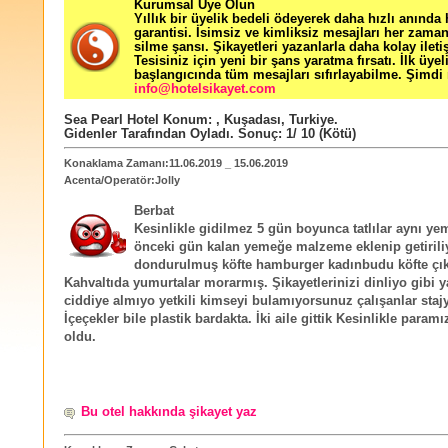
Kurumsal Üye Olun
Yıllık bir üyelik bedeli ödeyerek daha hızlı anında
garantisi. İsimsiz ve kimliksiz mesajları her zama
silme şansı. Şikayetleri yazanlarla daha kolay ileti
Tesisiniz için yeni bir şans yaratma fırsatı. İlk üyel
başlangıcında tüm mesajları sıfırlayabilme. Şimdi 
info@hotelsikayet.com
Sea Pearl Hotel
Konum:
,
Kuşadası
,
Turkiye
.
Gidenler Tarafından Oyladı
. Sonuç:
1
/
10
(Kötü)
Konaklama Zamanı:11.06.2019 _ 15.06.2019
Acenta/Operatör:Jolly
Berbat
Kesinlikle gidilmez 5 gün boyunca tatlılar aynı yem
önceki gün kalan yemeğe malzeme eklenip getirili
dondurulmuş köfte hamburger kadınbudu köfte çık
Kahvaltıda yumurtalar morarmış. Şikayetlerinizi dinliyo gibi 
ciddiye almıyo yetkili kimseyi bulamıyorsunuz çalışanlar staj
İçeçekler bile plastik bardakta. İki aile gittik Kesinlikle paramı
oldu.
Bu otel hakkında şikayet yaz