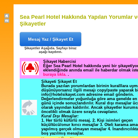
Sea Pearl Hotel Hakkında Yapılan Yorumlar v
Şikayetler
Mesaj Yaz / Şikayet Et
Şikayetler Aşağıda. Sayfayı biraz
aşağı kaydırın.
Şikayet Habercisi
Eğer Sea Pearl Hotel hakkında yeni bir şikayet/y
eklendiğinde anında email ile haberdar olmak ist
buraya tıkla.
.
Şikayeti Şikayet Et
Burada yazılan yorumlardan birinin kuralllara uym
düşünüyorsanız ilgili mesajı copy/paste yaparak b
info@hotelsikayet.com adresine email gönderin.
Değerlendirmeler yoğunluğa göre ama genelde en f
günü içinde sonuçlandırılır. Kural dışı mesajlar üc
olarak yayından kaldırılır. Ancak şikayetler kurums
öncelikli olmak üzere sırayla cevaplanır.
Kural Dışı Mesajlar:
1. Her türlü küfürlü mesaj. 2. Kişi isimleri geçen
küçültücü/onur kırıcı mesajlar 3. Oteli karama ama
yapılmış gerçek olmayan mesajlar 4. İnandırıcılık
boş yazılmış mesajlar.