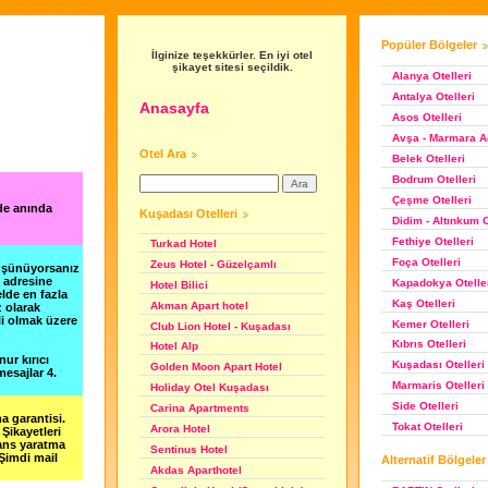
Popüler Bölgeler
İlginize teşekkürler. En iyi otel
şikayet sitesi seçildik.
Alanya Otelleri
Antalya Otelleri
Anasayfa
Asos Otelleri
Avşa - Marmara Ad
Otel Ara
Belek Otelleri
Bodrum Otelleri
Çeşme Otelleri
de anında
Kuşadası Otelleri
Didim - Altınkum O
Fethiye Otelleri
Turkad Hotel
Foça Otelleri
Zeus Hotel - Güzelçamlı
düşünüyorsanız
m adresine
Kapadokya Otelle
Hotel Bilici
lde en fazla
Kaş Otelleri
Akman Apart hotel
z olarak
li olmak üzere
Kemer Otelleri
Club Lion Hotel - Kuşadası
Kıbrıs Otelleri
Hotel Alp
nur kırıcı
Kuşadası Otelleri
Golden Moon Apart Hotel
esajlar 4.
Marmaris Otelleri
Holiday Otel Kuşadası
Side Otelleri
Carina Apartments
a garantisi.
Tokat Otelleri
Arora Hotel
Şikayetleri
şans yaratma
Sentinus Hotel
 Şimdi mail
Alternatif Bölgeler
Akdas Aparthotel