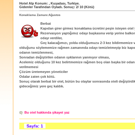
Hotel Alp
Konum:
,
Kuşadası
,
Turkiye
.
Gidenler Tarafından Oyladı
. Sonuç:
2
/
10
(Kötü)
Konaklama Zamanı:Ağustos
Berbat
Kapıdan girer girmez konaklama ücretini peşin isteyen otel y
Rezervasyon yaptığımız odayı başkasına verip yerine balko
odayı verdiler,
Geç kalacağımızı, yolda olduğumuzu 2-3 kez bildirmemize 
olduğunu söylememize rağmen zamanında odayı temizletmeyip biz kapı
odanın temizlenmesi,
Sonradan değiştirilen odanın ışıklarının yanmıyor olması,
Acelemiz olduğunu 10 kez belirtmemize rağmen boş olan başka bir odan
verilmemesi
Çözüm üretemeyen yöneticiler
Odalar zaten çok kötü.
Sonuç olarak berbat bir otel, bütün bu olaylar sonrasında oteli değiştirdi
gideceğimiz yere geç kaldık.
Bu otel hakkında şikayet yaz
Sayfa: 1