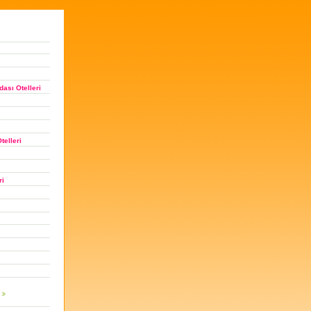
ası Otelleri
telleri
ri