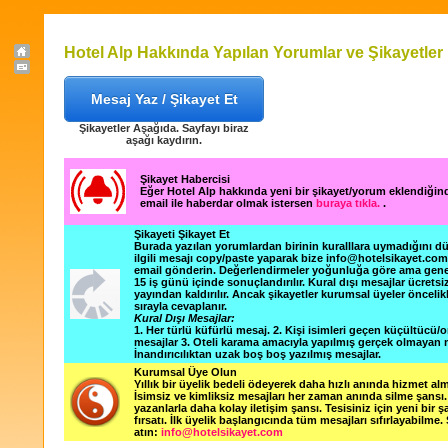
Hotel Alp Hakkında Yapılan Yorumlar ve Şikayetler
Mesaj Yaz / Şikayet Et
Şikayetler Aşağıda. Sayfayı biraz
aşağı kaydırın.
Şikayet Habercisi
Eğer Hotel Alp hakkında yeni bir şikayet/yorum eklendiğin
email ile haberdar olmak istersen
buraya tıkla.
.
Şikayeti Şikayet Et
Burada yazılan yorumlardan birinin kuralllara uymadığını 
ilgili mesajı copy/paste yaparak bize info@hotelsikayet.co
email gönderin. Değerlendirmeler yoğunluğa göre ama gene
15 iş günü içinde sonuçlandırılır. Kural dışı mesajlar ücretsi
yayından kaldırılır. Ancak şikayetler kurumsal üyeler öncelik
sırayla cevaplanır.
Kural Dışı Mesajlar:
1. Her türlü küfürlü mesaj. 2. Kişi isimleri geçen küçültücü/o
mesajlar 3. Oteli karama amacıyla yapılmış gerçek olmayan m
İnandırıcılıktan uzak boş boş yazılmış mesajlar.
Kurumsal Üye Olun
Yıllık bir üyelik bedeli ödeyerek daha hızlı anında hizmet alm
İsimsiz ve kimliksiz mesajları her zaman anında silme şansı. 
yazanlarla daha kolay iletişim şansı. Tesisiniz için yeni bir 
fırsatı. İlk üyelik başlangıcında tüm mesajları sıfırlayabilme.
atın:
info@hotelsikayet.com