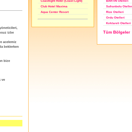
BARTIN Otelleri
Coastlight Hotel (Coast Light)
Safranbolu Oteller
Club Hotel Maxima
Rize Otelleri
Aqua Center Resort
Ordu Otelleri
Kırklareli Otelleri
öneticileri,
Tüm Bölgeler
nsuz izbe
ve acelemiz
da beklerken
ın bize
k ve