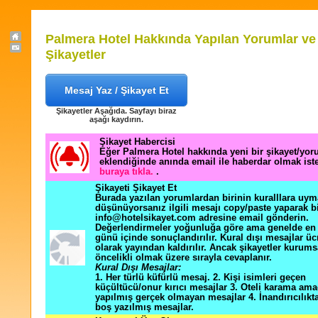
Palmera Hotel Hakkında Yapılan Yorumlar ve
Şikayetler
Mesaj Yaz / Şikayet Et
Şikayetler Aşağıda. Sayfayı biraz
aşağı kaydırın.
Şikayet Habercisi
Eğer Palmera Hotel hakkında yeni bir şikayet/yo
eklendiğinde anında email ile haberdar olmak ist
buraya tıkla.
.
Şikayeti Şikayet Et
Burada yazılan yorumlardan birinin kuralllara uym
düşünüyorsanız ilgili mesajı copy/paste yaparak b
info@hotelsikayet.com adresine email gönderin.
Değerlendirmeler yoğunluğa göre ama genelde en f
günü içinde sonuçlandırılır. Kural dışı mesajlar üc
olarak yayından kaldırılır. Ancak şikayetler kurums
öncelikli olmak üzere sırayla cevaplanır.
Kural Dışı Mesajlar:
1. Her türlü küfürlü mesaj. 2. Kişi isimleri geçen
küçültücü/onur kırıcı mesajlar 3. Oteli karama ama
yapılmış gerçek olmayan mesajlar 4. İnandırıcılık
boş yazılmış mesajlar.