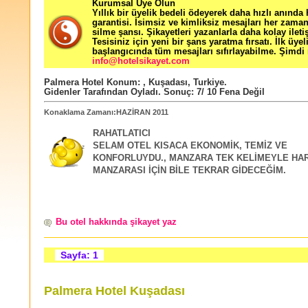
Kurumsal Üye Olun
Yıllık bir üyelik bedeli ödeyerek daha hızlı anında
garantisi. İsimsiz ve kimliksiz mesajları her zama
silme şansı. Şikayetleri yazanlarla daha kolay ileti
Tesisiniz için yeni bir şans yaratma fırsatı. İlk üyel
başlangıcında tüm mesajları sıfırlayabilme. Şimdi 
info@hotelsikayet.com
Palmera Hotel
Konum:
,
Kuşadası
,
Turkiye
.
Gidenler Tarafından Oyladı
. Sonuç:
7
/
10
Fena Değil
Konaklama Zamanı:HAZİRAN 2011
RAHATLATICI
SELAM OTEL KISACA EKONOMİK, TEMİZ VE
KONFORLUYDU., MANZARA TEK KELİMEYLE HARİ
MANZARASI İÇİN BİLE TEKRAR GİDECEĞİM.
Bu otel hakkında şikayet yaz
Sayfa: 1
Palmera Hotel Kuşadası