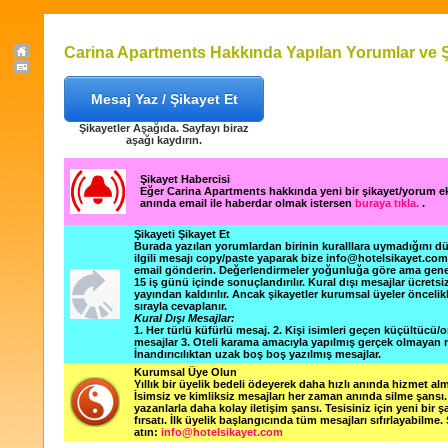
Carina Apartments Hakkında Yapılan Yorumlar ve Ş
Mesaj Yaz / Şikayet Et
Şikayetler Aşağıda. Sayfayı biraz
aşağı kaydırın.
Şikayet Habercisi
Eğer Carina Apartments hakkında yeni bir şikayet/yorum e
anında email ile haberdar olmak istersen
buraya tıkla.
.
Şikayeti Şikayet Et
Burada yazılan yorumlardan birinin kuralllara uymadığını 
ilgili mesajı copy/paste yaparak bize info@hotelsikayet.co
email gönderin. Değerlendirmeler yoğunluğa göre ama gene
15 iş günü içinde sonuçlandırılır. Kural dışı mesajlar ücretsi
yayından kaldırılır. Ancak şikayetler kurumsal üyeler öncelik
sırayla cevaplanır.
Kural Dışı Mesajlar:
1. Her türlü küfürlü mesaj. 2. Kişi isimleri geçen küçültücü/o
mesajlar 3. Oteli karama amacıyla yapılmış gerçek olmayan m
İnandırıcılıktan uzak boş boş yazılmış mesajlar.
Kurumsal Üye Olun
Yıllık bir üyelik bedeli ödeyerek daha hızlı anında hizmet alm
İsimsiz ve kimliksiz mesajları her zaman anında silme şansı. 
yazanlarla daha kolay iletişim şansı. Tesisiniz için yeni bir 
fırsatı. İlk üyelik başlangıcında tüm mesajları sıfırlayabilme.
atın:
info@hotelsikayet.com