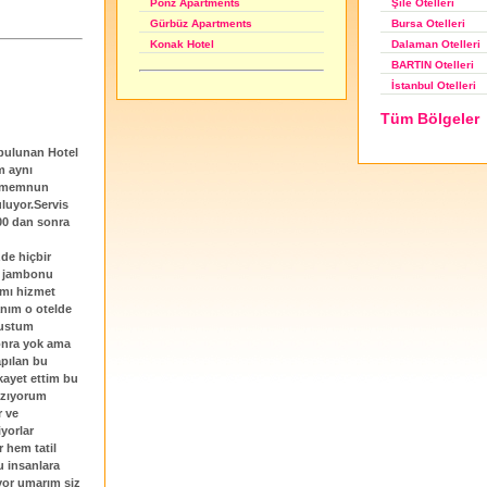
Şile Otelleri
Ponz Apartments
Bursa Otelleri
Gürbüz Apartments
Dalaman Otelleri
Konak Hotel
BARTIN Otelleri
İstanbul Otelleri
Tüm Bölgeler
 bulunan Hotel
m aynı
en memnun
luyor.Servis
:00 dan sonra
de hiçbir
z jambonu
ımı hizmet
anım o otelde
kustum
sonra yok ama
apılan bu
kayet ettim bu
yazıyorum
r ve
iyorlar
r hem tatil
u insanlara
iyor umarım siz