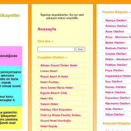
Popüler Bölgeler
ikayetler
İlginize teşekkürler. En iyi otel
şikayet sitesi seçildik.
Alanya Otelleri
Antalya Otelleri
Anasayfa
Asos Otelleri
Avşa - Marmara Ad
Otel Ara
Belek Otelleri
Bodrum Otelleri
Çeşme Otelleri
klendiğinde
Kuşadası Otelleri
Didim - Altınkum O
Fethiye Otelleri
Allstar Grand Önder Hotel
Foça Otelleri
Liman Hotel
düşünüyorsanız
m adresine
Kapadokya Otelle
Royal Apart & Hotel
lde en fazla
Kaş Otelleri
Hotel Parktur
z olarak
li olmak üzere
Kemer Otelleri
Vera Santa Maria Hotel
Kıbrıs Otelleri
Egeria Beach Club
nur kırıcı
Kuşadası Otelleri
Hotel Efe
esajlar 4.
Marmaris Otelleri
Saturn Hotel
Side Otelleri
Holiday Otel Kuşadası
a garantisi.
Tokat Otelleri
Club La Route Family Suites
Şikayetleri
şans yaratma
Grand Hotel Kurdoğlu
 Şimdi mail
Alternatif Bölgeler
Hotel İlayda