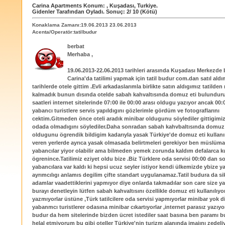
Carina Apartments
Konum:
,
Kuşadası
,
Turkiye
.
Gidenler Tarafından Oyladı
. Sonuç:
2
/
10
(Kötü)
Konaklama Zamanı:19.06.2013 23.06.2013
Acenta/Operatör:tatilbudur
berbat
Merhaba ,
19.06.2013-22.06.2013 tarihleri arasında Kuşadası Merkezde
Carina'da tatilimi yapmak için tatil budur com.dan satıl aldı
tarihlerde otele gittim .Evli arkadaslarımla birlikte satın aldıgımız tatild
kalmadık bunun dısında otelde sabah kahvaltısında domuz eti bulunduru
saatleri internet sitelerinde 07:00 ile 00:00 arası oldugu yazıyor ancak 00
yabancı turistlere servis yapıldıgını gözlerimle gördüm ve fotograflarını
cektim.Gitmeden önce oteli aradık minibar oldugunu söylediler gittigimiz
odada olmadıgını söylediler.Daha sonradan sabah kahvbaltısında domu
oldugunu ögrendik bildigim kadarıyla yasak Türkiye'de domuz eti kullan
veren yerlerde ayrıca yasak olmasada belirtmeleri gerekiyor ben müslüm
yabancılar yiyor olabilir ama bilmeden yemek zorunda kaldım defalarca 
ögrenince.Tatilimiz eziyet oldu bize .Biz Türklere oda servisi 00:00 dan 
yabancılara var kaldı ki hepsi ucuz seyler istiyor kendi ülkemizde ybize y
ayrımcılıgı anlamıs degilim çifte standart uygulanamaz.Tatil budura da si
adamlar vaadettiklerini yapmıyor diye onlarda takmadılar son care size 
burayı denetleyin lütfen sabah kahvaltısını özellikle domuz eti kullanılıyo
yazmıyorlar üstüne ,Türk tatilcilere oda servisi yapmıyorlar minibar yok d
yabanmcı turistlerer odasına minibar cıkartıyorlar ,internet parasız yazıyo
budur da hem sitelerinde bizden ücret istediler saat basına ben paramı b
helal etmiyorum bu gibi oteller Türkiye'nin turizm alanında imajını zedel