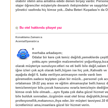
olabilir otelin ama anlatma edebi denen birşey vardır. Person
stajer öğrenciler müşteriyle devamlı iletişimdeler ve saygılıla
yönetici vasfında hiç kimse yok...Daha Beteri Kuşadası'n da 
Bu otel hakkında şikayet yaz
Konaklama Zamanı:a
Acenta/Operatör:a
a
merhaba arkadaşım;
Odalar bir kere çok temiz değildi,yemeklerde çeşitli
yoktu.aynı yemeğin malzemelerini yoğurtlayıp,kızar
olarak müşteriye sunuluyor.etleri ne eti belli bile değil,salam 
iğne izleri çok açık olarak belli,hijyen ise hiç yok..Kahvaltı v
aşağıda değil 6. katta veriliyor.animasyon nerde vardı ben
göremedim.sadece teyipten çalan bir müzik...personel çok ac
ortalaması 18-22 yaş arası ve eğitim almamaışlar belli.havuz 
temizlenmiyor bile.çocuk havuzunu ısrarla temizleyin dediği
kimse oralı bile olmadı....aynı fiyata çok daha güzel hizmet ve
bile bulduk sonradan..üzgünüm esat otel biraz değişklik,bira
profesyonellik,mekanınızı,ihya eder..bir müşteri tavsiyesi.10 tl
ücretlerinizi ama,insanlara güzel bir hizmet verin.