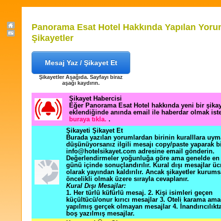
Panorama Esat Hotel Hakkında Yapılan Yoru
Şikayetler
Mesaj Yaz / Şikayet Et
Şikayetler Aşağıda. Sayfayı biraz
aşağı kaydırın.
Şikayet Habercisi
Eğer Panorama Esat Hotel hakkında yeni bir şika
eklendiğinde anında email ile haberdar olmak ist
buraya tıkla.
.
Şikayeti Şikayet Et
Burada yazılan yorumlardan birinin kuralllara uym
düşünüyorsanız ilgili mesajı copy/paste yaparak b
info@hotelsikayet.com adresine email gönderin.
Değerlendirmeler yoğunluğa göre ama genelde en f
günü içinde sonuçlandırılır. Kural dışı mesajlar üc
olarak yayından kaldırılır. Ancak şikayetler kurums
öncelikli olmak üzere sırayla cevaplanır.
Kural Dışı Mesajlar:
1. Her türlü küfürlü mesaj. 2. Kişi isimleri geçen
küçültücü/onur kırıcı mesajlar 3. Oteli karama ama
yapılmış gerçek olmayan mesajlar 4. İnandırıcılık
boş yazılmış mesajlar.