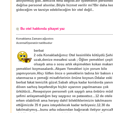
anlıyormuş gibi..temizlik fena değildi.bir işletmenin personeli 
değilse personel alsınlar..Böyle hizmet verilir mi?Bir daha kes
gideceğim ve tavsiye edebileceğim bir otel değil..
Bu otel hakkında şikayet yaz
Konaklama Zamanı:ağustos
Acenta/Operatör:tatilbudur
berbat
2 oda Konakladığımız Otel kesinlikle kötüydü.Şeh
uzak,denize mesafesi uzak ; Öğlen yemekleri çeşit
olsaydı ama o sosu artık ekşimekten kokan makar
yemekleri koymasalardı..Akşam Yemekleri için yorum bile
yapmıyorum.Ahçı lütfen önce o yemeklerin tadına bir baksın 
utanmazsa o yemeği misafirlerinin önüne koysun.Odalar eski
berbat fakat temizlik güzel.Sabah altıya kadar koridorda yanı
döven sarhoş beyefendiye hiçbir uyarının yapılmaması çok
ürkütücü...Resepsiyon personeli çok saygılı ama önbüro mü
şefimi anlayamadığım bey saygısız ve patavatsız...12 de otele
erken olabilirdi ama herşey dahil bilekliklerimizin takılmasını 
ettiğimizde 35 tl para isteyebilecek kadar terbiyesiz.12.30 da
takılmalıymış...bunu arka odasından bağırarak iletiyor ayrıca!