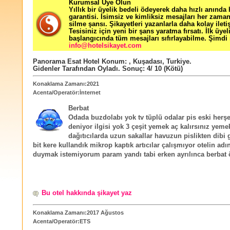
Kurumsal Üye Olun
Yıllık bir üyelik bedeli ödeyerek daha hızlı anında
garantisi. İsimsiz ve kimliksiz mesajları her zama
silme şansı. Şikayetleri yazanlarla daha kolay ileti
Tesisiniz için yeni bir şans yaratma fırsatı. İlk üyel
başlangıcında tüm mesajları sıfırlayabilme. Şimdi 
info@hotelsikayet.com
Panorama Esat Hotel
Konum:
,
Kuşadası
,
Turkiye
.
Gidenler Tarafından Oyladı
. Sonuç:
4
/
10
(Kötü)
Konaklama Zamanı:2021
Acenta/Operatör:İnternet
Berbat
Odada buzdolabı yok tv tüplü odalar pis eski herşe
deniyor ilgisi yok 3 çeşit yemek aç kalırsınız yeme
dağıtıcılarda uzun sakallar havuzun pislikten dib
bit kere kullandık mikrop kaptık artıcılar çalışmıyor otelin adı
duymak istemiyorum param yandı tabi erken ayrılınca berbat 
Bu otel hakkında şikayet yaz
Konaklama Zamanı:2017 Ağustos
Acenta/Operatör:ETS