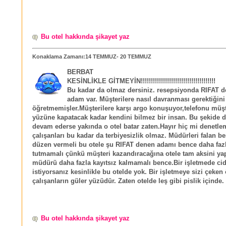
Bu otel hakkında şikayet yaz
Konaklama Zamanı:14 TEMMUZ- 20 TEMMUZ
BERBAT
KESİNLİKLE GİTMEYİN!!!!!!!!!!!!!!!!!!!!!!!!!!!!!!!!!!!!!
Bu kadar da olmaz dersiniz. resepsiyonda RIFAT de
adam var. Müşterilere nasıl davranması gerektiğini
öğretmemişler.Müşterilere karşı argo konuşuyor,telefonu müşt
yüzüne kapatacak kadar kendini bilmez bir insan. Bu şekide
devam ederse yakında o otel batar zaten.Hayır hiç mi denetle
çalışanları bu kadar da terbiyesizlik olmaz. Müdürleri falan be
düzen vermeli bu otele şu RIFAT denen adamı bence daha faz
tutmamalı çünkü müşteri kazandıracağına otele tam aksini yap
müdürü daha fazla kayıtsız kalmamalı bence.Bir işletmede cid
istiyorsanız kesinlikle bu otelde yok. Bir işletmeye sizi çeken 
çalışanların güler yüzüdür. Zaten otelde leş gibi pislik içinde.
Bu otel hakkında şikayet yaz