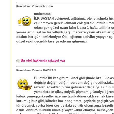
Konaklama Zamanı:haziran
mukemmel
İLK BAŞTAN cekinerek gittiğimiz otelle aslında hiç
çekinmeyen gerek kalmadı çok güzeldi otelin lim
odası çok güzel uzun lafın kısası 1 hafta tatiliniz ç
yemekleri güzel ve lezzetliydi çarşı merkeze yakın aksamlari ç
odaları her gün temizleniyor Otel eğlence aktiviler yapıyor eş
güzel vakit geçirdik tavsiye ederim gitmenizi
Bu otel hakkında şikayet yaz
Konaklama Zamanı:HAZİRAN
Bu otele iki kez gittim.ikinci gidişimde özellikle a
değişip değişmediğini sordum değişti dediler.faka
rezalet..sokaktan birini getirseler daha iyi..Bütün m
yemeklerden şikayetçiydi. pişmemiş fasulye,öğren
kabak yemeği,şikayetler üzerine tavuk döner çıktı yemek küve
kurumuş buz gibi,köfteler hazır,nagıt tarzı şeylerle geçiştiriyorl
türlü yemek çorba birer çeşit salata ve tatlı olsun ama lezzetli
osun..önbüro müdürü ukala şikayet kabul etmiyor..herşeyden