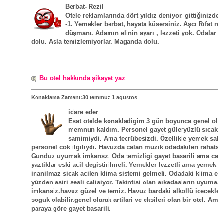
Berbat- Rezil
Otele reklamlarında dört yıldız deniyor, gittiğinizd
-1. Yemekler berbat, hayata küsersiniz. Aşcı Rıfat
düşmanı. Adamın elinin ayarı , lezzeti yok. Odalar 
dolu. Asla temizlemiyorlar. Maganda dolu.
Bu otel hakkında şikayet yaz
Konaklama Zamanı:30 temmuz 1 agustos
idare eder
Esat otelde konakladigim 3 gün boyunca genel ol
memnun kaldım. Personel gayet güleryüzlü sıcak
samimiydi. Ama tecrübesizdi. Özellikle yemek s
personel cok ilgiliydi. Havuzda calan müzik odadakileri rahats
Gunduz uyumak imkansz. Oda temizligi gayet basarili ama car
yaztiklar eski acil degistirilmeli. Yemekler lezzetli ama yemek
inanilmaz sicak acilen klima sistemi gelmeli. Odadaki klima e
yüzden asiri sesli calisiyor. Takintisi olan arkadasların uyuma
imkansiz.havuz güzel ve temiz. Havuz bardaki alkollü icecekl
soguk olabilir.genel olarak artilari ve eksileri olan bir otel. A
paraya göre gayet basarili.