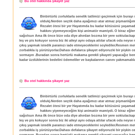
Bu otel hakkında şikayet yaz
Binbirtürlü zorluklarla senelik tatlimizi geçirmek için burayı
oldukj.Nerden seçtik daha ayağımızı atar atmaz pişmanlığı
Rezalet ötesi bir yer Hayatımda bu kadar kötüsünü yaşama
hakkını yiyemeyeceğim kişi animatör mamiydi. O biraz eğlen
sağolsun Ama ilk önce bize oda diye ahırdan bozma bir yere soktular.kapı k
leş ve pis kokuyor sonra biz iki aileyi aynı odaya attılar ufacık oda neyse
çıkış yapmak istedik paramızı iade etmeyeceklerini soylediler.Resmen me
zorbalıkla iş yürütüyorlar.Dahası defalarca şikayet ediyoruzki bir pişkin c
sormayın .Buradan sonra hertürlü makama gerekli şikayeti yapacağız beni
kadar üzdüklerinin bedelini ödemeliler ve başkalarının canını yakmamalıla
Bu otel hakkında şikayet yaz
Binbirtürlü zorluklarla senelik tatlimizi geçirmek için burayı
oldukj.Nerden seçtik daha ayağımızı atar atmaz pişmanlığı
Rezalet ötesi bir yer Hayatımda bu kadar kötüsünü yaşama
hakkını yiyemeyeceğim kişi animatör mamiydi. O biraz eğlen
sağolsun Ama ilk önce bize oda diye ahırdan bozma bir yere soktular.kapı k
leş ve pis kokuyor sonra biz iki aileyi aynı odaya attılar ufacık oda neyse
çıkış yapmak istedik paramızı iade etmeyeceklerini soylediler.Resmen me
zorbalıkla iş yürütüyorlar.Dahası defalarca şikayet ediyoruzki bir pişkin c
sormayın .Buradan sonra hertürlü makama gerekli şikayeti yapacağız beni