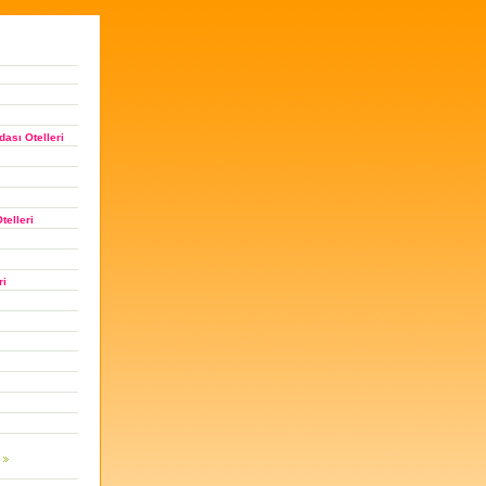
ası Otelleri
telleri
ri