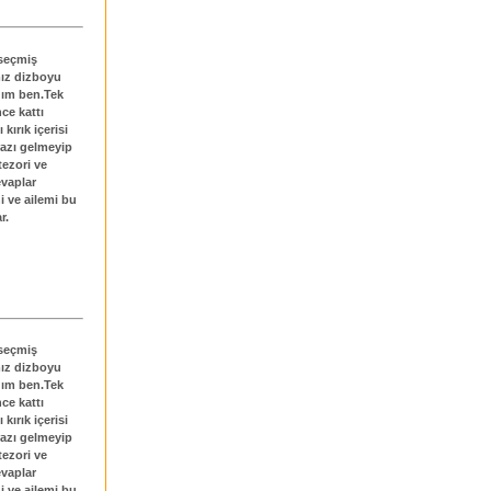
 seçmiş
mız dizboyu
dım ben.Tek
ce kattı
ırık içerisi
 razı gelmeyip
tezori ve
evaplar
 ve ailemi bu
r.
 seçmiş
mız dizboyu
dım ben.Tek
ce kattı
ırık içerisi
 razı gelmeyip
tezori ve
evaplar
 ve ailemi bu