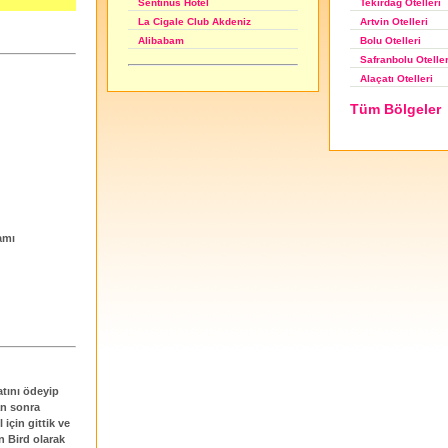
Tekirdağ Otelleri
Sentinus Hotel
Artvin Otelleri
La Cigale Club Akdeniz
Bolu Otelleri
Alibabam
Safranbolu Oteller
Alaçatı Otelleri
Tüm Bölgeler
amı
datını ödeyip
an sonra
için gittik ve
 Bird olarak