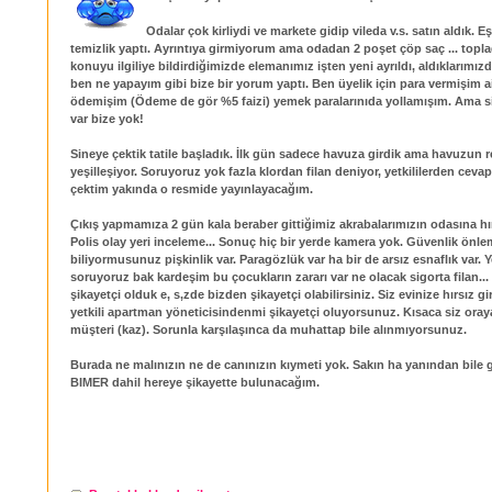
Odalar çok kirliydi ve markete gidip vileda v.s. satın aldık. 
temizlik yaptı. Ayrıntıya girmiyorum ama odadan 2 poşet çöp saç ... topla
konuyu ilgiliye bildirdiğimizde elemanımız işten yeni ayrıldı, aldıklarımızd
ben ne yapayım gibi bize bir yorum yaptı. Ben üyelik için para vermişim a
ödemişim (Ödeme de gör %5 faizi) yemek paralarınıda yollamışım. Ama s
var bize yok!
Sineye çektik tatile başladık. İlk gün sadece havuza girdik ama havuzun r
yeşilleşiyor. Soruyoruz yok fazla klordan filan deniyor, yetkililerden ceva
çektim yakında o resmide yayınlayacağım.
Çıkış yapmamıza 2 gün kala beraber gittiğimiz akrabalarımızın odasına hır
Polis olay yeri inceleme... Sonuç hiç bir yerde kamera yok. Güvenlik önle
biliyormusunuz pişkinlik var. Paragözlük var ha bir de arsız esnaflık var. Y
soruyoruz bak kardeşim bu çocukların zararı var ne olacak sigorta filan...
şikayetçi olduk e, s,zde bizden şikayetçi olabilirsiniz. Siz evinize hırsız g
yetkili apartman yöneticisindenmi şikayetçi oluyorsunuz. Kısaca siz oray
müşteri (kaz). Sorunla karşılaşınca da muhattap bile alınmıyorsunuz.
Burada ne malınızın ne de canınızın kıymeti yok. Sakın ha yanından bile
BIMER dahil hereye şikayette bulunacağım.