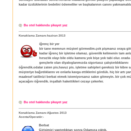
kadar üzdüklerinin bedelini ödemeliler ve başkalarının canını yakmamalıla
Bu otel hakkında şikayet yaz
Konaklama Zamanı:haziran 2013
iğrenç bir yer
bir tane memnun müşteri görmedim.çok pişmanız oraya git
kadar iğrenç bir işletme olamaz. güvenlik kelimenin tam anlam
hırsızlık olayı bile oldu kamera yok bişe yok tabi olur. orada
gençlerle olan diyaloglarımızda sigortasız çalıştırıldıklarını
öğrendik.odalar zaten pis.havuz pis. işletme sahipleri gereksiz bir kibre 
müşteriye bağırdıklarını ve onlarla kavga ettiklerini gördük. hiç bir artı ya
maalesef tatilinizi berbat etmek istemiyorsanız sakın gitmeyin. bir çok m
açacağını öğrendik. inşallah hakettikleri cezayı çekerler.
Bu otel hakkında şikayet yaz
Konaklama Zamanı:Ağustos 2013
Acenta/Operatör:-
Berbat
Girişimizi yaptırdıktan sonra Odamıza çıktık.