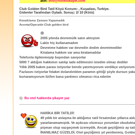
atın:
info@hotelsikayet.com
Club Golden Bird Tatil Köyü
Konum:
,
Kuşadası
,
Turkiye
.
Gidenler Tarafından Oyladı
. Sonuç:
2
/
10
(Kötü)
Konaklama Zamanı:Yapamadık
Acenta/Operatör:Club golden bird
😢
2005 yılında devremülk satın almıştım
Lakin hiç kullanamadım
Devretme hakkım var devredin dedim devretmediler
Kiralama hakkım var ama kiralamadılar
Telefonla ilgilenmeyip başından savıyorlar
5000 ? aldığım hakkımın satılıp iade edilmesini istedim olmaz dediler
Yıllık 200$ bakım parası istiyorlar bende yatırmıyorum verdikçe veriyorum
Fazlasını istiyorlar felaket dolandırıldım paramın gittiği şöyle dursun yak
kurtaramıyorum lütfen bana yardımcı olmanızı rica ederim
Bu otel hakkında şikayet yaz
HARİKA BİR TATİLDİ!
49 yıllık bir anlaşma ile aldığımız tatil fırsatından yıllarca ai
yararlanamamıştık. Ve açıkcası olumsuz yorumları okudukt
pişman olup vazgeçmek üzereydik. Ancak geçtiğimiz ay tatil 
İNANILMAZ GÜZELDİ. Otel geçtiğimiz yıl yenilenmiş. Golden