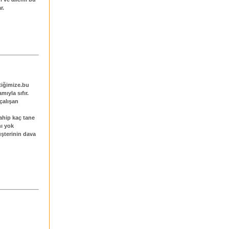
r.
tiğimize.bu
ıyla sıfır.
 çalışan
sahip kaç tane
nı yok
üşterinin dava