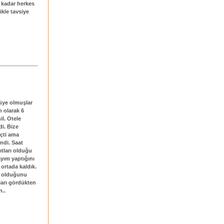
 kadar herkes
likle tavsiye
 üye olmuşlar
m olarak 6
il. Otele
i. Bize
eçti ama
ndi. Saat
ıtları olduğu
yım yaptığını
 ortada kaldık.
k olduğunu
ları gördükten
n..