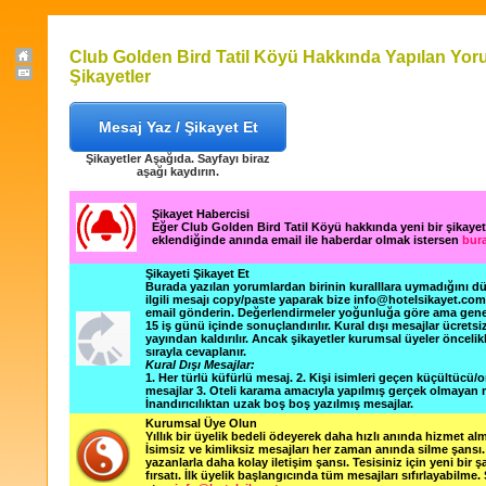
Club Golden Bird Tatil Köyü Hakkında Yapılan Yor
Şikayetler
Mesaj Yaz / Şikayet Et
Şikayetler Aşağıda. Sayfayı biraz
aşağı kaydırın.
Şikayet Habercisi
Eğer Club Golden Bird Tatil Köyü hakkında yeni bir şikaye
eklendiğinde anında email ile haberdar olmak istersen
bura
Şikayeti Şikayet Et
Burada yazılan yorumlardan birinin kuralllara uymadığını 
ilgili mesajı copy/paste yaparak bize info@hotelsikayet.co
email gönderin. Değerlendirmeler yoğunluğa göre ama gene
15 iş günü içinde sonuçlandırılır. Kural dışı mesajlar ücretsi
yayından kaldırılır. Ancak şikayetler kurumsal üyeler öncelik
sırayla cevaplanır.
Kural Dışı Mesajlar:
1. Her türlü küfürlü mesaj. 2. Kişi isimleri geçen küçültücü/o
mesajlar 3. Oteli karama amacıyla yapılmış gerçek olmayan m
İnandırıcılıktan uzak boş boş yazılmış mesajlar.
Kurumsal Üye Olun
Yıllık bir üyelik bedeli ödeyerek daha hızlı anında hizmet alm
İsimsiz ve kimliksiz mesajları her zaman anında silme şansı. 
yazanlarla daha kolay iletişim şansı. Tesisiniz için yeni bir 
fırsatı. İlk üyelik başlangıcında tüm mesajları sıfırlayabilme.