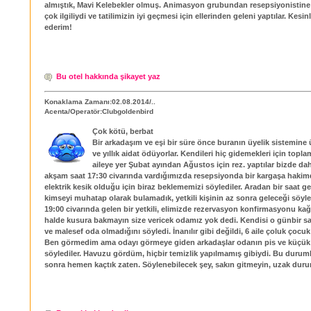
almıştık, Mavi Kelebekler olmuş. Animasyon grubundan resepsiyonistine
çok ilgiliydi ve tatilimizin iyi geçmesi için ellerinden geleni yaptılar. Kesin
ederim!
Bu otel hakkında şikayet yaz
Konaklama Zamanı:02.08.2014/..
Acenta/Operatör:Clubgoldenbird
Çok kötü, berbat
Bir arkadaşım ve eşi bir süre önce buranın üyelik sistemine
ve yıllık aidat ödüyorlar. Kendileri hiç gidemekleri için topla
aileye yer Şubat ayından Ağustos için rez. yaptılar bizde dah
akşam saat 17:30 civarında vardığımızda resepsiyonda bir kargaşa hakimd
elektrik kesik olduğu için biraz beklememizi söylediler. Aradan bir saat g
kimseyi muhatap olarak bulamadık, yetkili kişinin az sonra geleceği söyle
19:00 civarında gelen bir yetkili, elimizde rezervasyon konfirmasyonu kağ
halde kusura bakmayın size vericek odamız yok dedi. Kendisi o günbir sa
ve malesef oda olmadığını söyledi. İnanılır gibi değildi, 6 aile çoluk çocuk
Ben görmedim ama odayı görmeye giden arkadaşlar odanın pis ve küçü
söylediler. Havuzu gördüm, hiçbir temizlik yapılmamış gibiydi. Bu durum
sonra hemen kaçtık zaten. Söylenebilecek şey, sakın gitmeyin, uzak duru