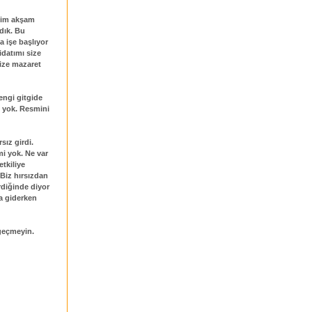
Eşim akşam
dık. Bu
a işe başlıyor
idatımı size
ize mazaret
engi gitgide
p yok. Resmini
sız girdi.
mi yok. Ne var
etkiliye
 Biz hırsızdan
irdiğinde diyor
a giderken
 geçmeyin.