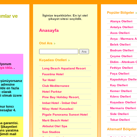
Popüler Bölgeler
umlar ve
İlginize teşekkürler. En iyi otel
şikayet sitesi seçildik.
Alanya Otelleri
Antalya Otelleri
Anasayfa
Asos Otelleri
Avşa - Marmara Ad
Otel Ara
Belek Otelleri
Bodrum Otelleri
Çeşme Otelleri
Kuşadası Otelleri
Didim - Altınkum O
t/yorum
ya tıkla.
.
Fethiye Otelleri
Long Beach Aqualand Resort
Foça Otelleri
Faustina Hotel
Kapadokya Otelle
Tur Hotel
düşünüyorsanız
m adresine
Kaş Otelleri
Club Mediterranee
lde en fazla
Kemer Otelleri
Hotel Parktur
z olarak
li olmak üzere
Kıbrıs Otelleri
Pine Bay Holiday Resort,
Kuşadası Otelleri
Imbat Hotel - İmbat Otel
nur kırıcı
Marmaris Otelleri
Nilay Hotel Kusadasi
esajlar 4.
Side Otelleri
Pigale Panorama Sunset Hotel
Tokat Otelleri
Marti Beach Hotel
a garantisi.
Akbulut Otel Spa
Şikayetleri
Alternatif Bölgeler
şans yaratma
Sun Studios
 Şimdi mail