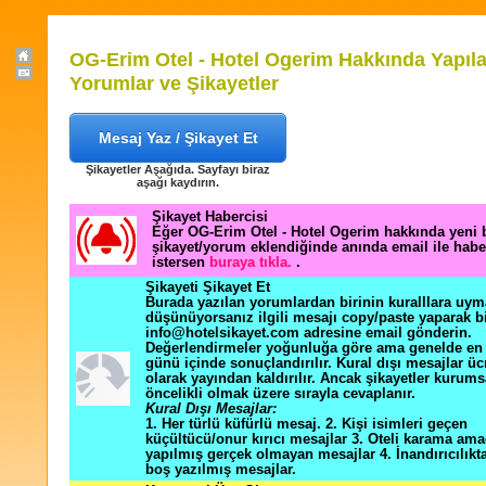
OG-Erim Otel - Hotel Ogerim Hakkında Yapıl
Yorumlar ve Şikayetler
Mesaj Yaz / Şikayet Et
Şikayetler Aşağıda. Sayfayı biraz
aşağı kaydırın.
Şikayet Habercisi
Eğer OG-Erim Otel - Hotel Ogerim hakkında yeni 
şikayet/yorum eklendiğinde anında email ile hab
istersen
buraya tıkla.
.
Şikayeti Şikayet Et
Burada yazılan yorumlardan birinin kuralllara uym
düşünüyorsanız ilgili mesajı copy/paste yaparak b
info@hotelsikayet.com adresine email gönderin.
Değerlendirmeler yoğunluğa göre ama genelde en f
günü içinde sonuçlandırılır. Kural dışı mesajlar üc
olarak yayından kaldırılır. Ancak şikayetler kurums
öncelikli olmak üzere sırayla cevaplanır.
Kural Dışı Mesajlar:
1. Her türlü küfürlü mesaj. 2. Kişi isimleri geçen
küçültücü/onur kırıcı mesajlar 3. Oteli karama ama
yapılmış gerçek olmayan mesajlar 4. İnandırıcılık
boş yazılmış mesajlar.