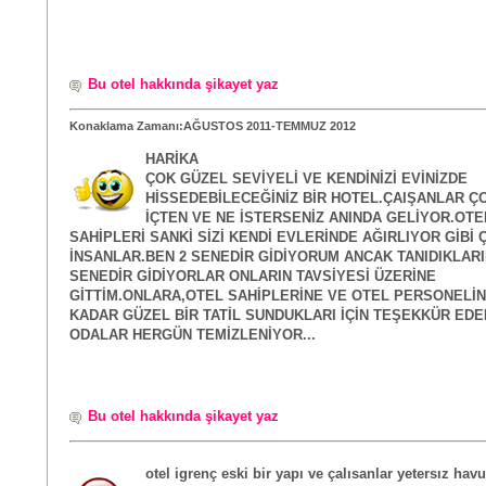
Bu otel hakkında şikayet yaz
Konaklama Zamanı:AĞUSTOS 2011-TEMMUZ 2012
HARİKA
ÇOK GÜZEL SEVİYELİ VE KENDİNİZİ EVİNİZDE
HİSSEDEBİLECEĞİNİZ BİR HOTEL.ÇAIŞANLAR Ç
İÇTEN VE NE İSTERSENİZ ANINDA GELİYOR.OTE
SAHİPLERİ SANKİ SİZİ KENDİ EVLERİNDE AĞIRLIYOR GİBİ 
İNSANLAR.BEN 2 SENEDİR GİDİYORUM ANCAK TANIDIKLARI
SENEDİR GİDİYORLAR ONLARIN TAVSİYESİ ÜZERİNE
GİTTİM.ONLARA,OTEL SAHİPLERİNE VE OTEL PERSONELİN
KADAR GÜZEL BİR TATİL SUNDUKLARI İÇİN TEŞEKKÜR EDE
ODALAR HERGÜN TEMİZLENİYOR...
Bu otel hakkında şikayet yaz
otel igrenç eski bir yapı ve çalısanlar yetersız hav