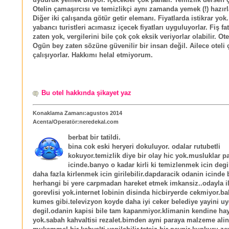
Otelin çamaşırcısı ve temizlikçi aynı zamanda yemek (!) hazırl
Diğer iki çalışanda götür getir elemanı. Fiyatlarda istikrar yok
yabancı turistleri acımasız içecek fiyatları uyguluyorlar. Fiş f
zaten yok, vergilerini bile çok çok eksik veriyorlar olabilir. Ote
Ogün bey zaten sözüne güvenilir bir insan değil. Ailece oteli
çalışıyorlar. Hakkımı helal etmiyorum.
Bu otel hakkında şikayet yaz
Konaklama Zamanı:agustos 2014
Acenta/Operatör:neredekal.com
berbat bir tatildi.
bina cok eski heryeri dokuluyor. odalar rutubetli
kokuyor.temizlik diye bir olay hic yok.musluklar p
icinde.banyo o kadar kirli ki temizlenmek icin degi
daha fazla kirlenmek icin girilebilir.dapdaracik odanin icinde 
herhangi bi yere carpmadan hareket etmek imkansiz..odayla il
gorevlisi yok.internet lobinin disinda hicbiryerde cekmiyor.ba
kumes gibi.televizyon koyde daha iyi ceker belediye yayini uy
degil.odanin kapisi bile tam kapanmiyor.klimanin kendine hay
yok.sabah kahvaltisi rezalet.bimden ayni paraya malzeme ali