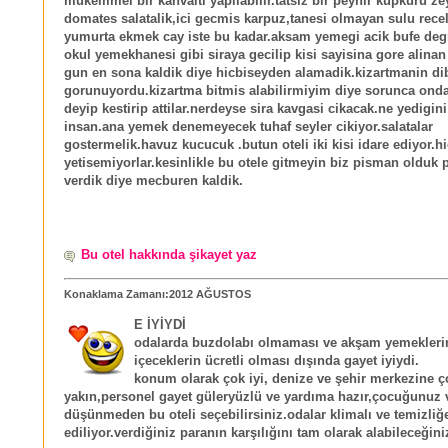
mukemmel bir kahvalti yapilabilir.tatsiz bir peynir kupkuru z
domates salatalik,ici gecmis karpuz,tanesi olmayan sulu rece
yumurta ekmek cay iste bu kadar.aksam yemegi acik bufe degi
okul yemekhanesi gibi siraya gecilip kisi sayisina gore alinan
gun en sona kaldik diye hicbiseyden alamadik.kizartmanin di
gorunuyordu.kizartma bitmis alabilirmiyim diye sorunca ond
deyip kestirip attilar.nerdeyse sira kavgasi cikacak.ne yedigin
insan.ana yemek denemeyecek tuhaf seyler cikiyor.salatalar
gostermelik.havuz kucucuk .butun oteli iki kisi idare ediyor.h
yetisemiyorlar.kesinlikle bu otele gitmeyin biz pisman olduk 
verdik diye mecburen kaldik.
Bu otel hakkında şikayet yaz
Konaklama Zamanı:2012 AĞUSTOS
E İYİYDİ
odalarda buzdolabı olmaması ve akşam yemekleri
içeceklerin ücretli olması dışında gayet iyiydi.
konum olarak çok iyi, denize ve şehir merkezine ç
yakın,personel gayet güleryüzlü ve yardıma hazır,çocuğunuz 
düşünmeden bu oteli seçebilirsiniz.odalar klimalı ve temizliğ
ediliyor.verdiğiniz paranın karşılığını tam olarak alabileceğiniz