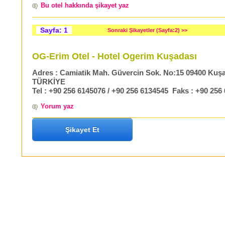
Bu otel hakkında şikayet yaz
Sayfa: 1
Sonraki Şikayetler (Sayfa:2) >>
OG-Erim Otel - Hotel Ogerim Kuşadası
Adres :
Camiatik Mah. Güvercin Sok. No:15 09400 Kuşa
TÜRKİYE
Tel :
+90 256 6145076 /
+90 256 6134545
Faks :
+90 256 
Yorum yaz
Şikayet Et