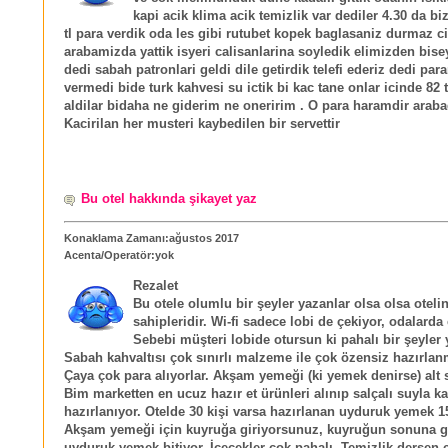
kapi acik klima acik temizlik var dediler 4.30 da biz
tl para verdik oda les gibi rutubet kopek baglasaniz durmaz ci
arabamizda yattik isyeri calisanlarina soyledik elimizden bis
dedi sabah patronlari geldi dile getirdik telefi ederiz dedi par
vermedi bide turk kahvesi su ictik bi kac tane onlar icinde 82 t
aldilar bidaha ne giderim ne oneririm . O para haramdir arabad
Kacirilan her musteri kaybedilen bir servettir
Bu otel hakkında şikayet yaz
Konaklama Zamanı:ağustos 2017
Acenta/Operatör:yok
Rezalet
Bu otele olumlu bir şeyler yazanlar olsa olsa oteli
sahipleridir. Wi-fi sadece lobi de çekiyor, odalarda
Sebebi müşteri lobide otursun ki pahalı bir şeyler y
Sabah kahvaltısı çok sınırlı malzeme ile çok özensiz hazırlan
Çaya çok para alıyorlar. Akşam yemeği (ki yemek denirse) alt 
Bim marketten en ucuz hazır et ürünleri alınıp salçalı suyla kar
hazırlanıyor. Otelde 30 kişi varsa hazırlanan uyduruk yemek 15
Akşam yemeği için kuyruğa giriyorsunuz, kuyruğun sonuna 
uyduruk yemek bitiyor. İçecekler çok pahalı. Temizlik dersen ç