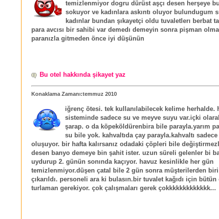
temizlenmiyor dogru dürüst aşçı desen herşeye b
sokuyor ve kadınlara askıntı oluyor bulundugum 
kadınlar bundan şıkayetçi oldu tuvaletlerı berbat
para avcısı bir sahibi var demedı demeyin sonra pişman olma
paranızla gitmeden önce iyi düşünün
Bu otel hakkında şikayet yaz
Konaklama Zamanı:temmuz 2010
iğrenç ötesi. tek kullanılabilecek kelime herhalde. 
sisteminde sadece su ve meyve suyu var.içki olar
şarap. o da köpeköldürenbira bile parayla.yarım 
su bile yok. kahvaltıda çay parayla.kahvaltı sadece
oluşuyor. bir hafta kalırsanız odadaki çöpleri bile değiştirmez
desen banyo demeye bin şahit ister. uzun süreli gelenler bi 
uydurup 2. günün sonında kaçıyor. havuz kesinlikle her gün
temizlenmiyor.düşen çatal bile 2 gün sonra müşterilerden biri
çıkarıldı. personeli ara ki bulasın.bir tuvalet kağıdı için bütün 
turlaman gerekiyor. çok çalışmaları gerek çokkkkkkkkkkkkk...