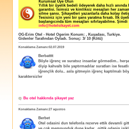
Kurumsal Üye Olun
Yıllık bir üyelik bedeli ödeyerek daha hızlı anında
garantisi. İsimsiz ve kimliksiz mesajları her zama
silme şansı. Şikayetleri yazanlarla daha kolay ileti
Tesisiniz için yeni bir şans yaratma fırsatı. İlk üyel
başlangıcında tüm mesajları sıfırlayabilme. Şimdi 
info@hotelsikayet.com
OG-Erim Otel - Hotel Ogerim
Konum:
,
Kuşadası
,
Turkiye
.
Gidenler Tarafından Oyladı
. Sonuç:
3
/
10
(Kötü)
Konaklama Zamanı:02.07.2019
Berbatttt
Böyle iğrenç ve suratsız insanlar görmedim.. herşe
diyip kahvaltı bile yaptırmadılar suratları ise fesatl
iğrençlik dolu.. asla gitmeyin iğrenç kaptılmalı böy
karaktersizler
Bu otel hakkında şikayet yaz
Konaklama Zamanı:27 agustos
Berbet
Otel odasini dun telefonla rezerve ettik devamli git
ve cok memnunduk dune kadar.. gittik odanin isikl