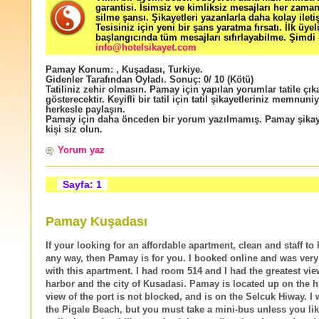
garantisi. İsimsiz ve kimliksiz mesajları her zama
silme şansı. Şikayetleri yazanlarla daha kolay ileti
Tesisiniz için yeni bir şans yaratma fırsatı. İlk üyel
başlangıcında tüm mesajları sıfırlayabilme. Şimdi 
info@hotelsikayet.com
Pamay
Konum:
,
Kuşadası
,
Turkiye
.
Gidenler Tarafından Oyladı
. Sonuç:
0
/
10
(Kötü)
Tatiliniz zehir olmasın. Pamay için yapılan yorumlar tatile çık
gösterecektir. Keyifli bir tatil için tatil şikayetleriniz memnuniy
herkesle paylaşın.
Pamay için daha önceden bir yorum yazılmamış. Pamay şikaye
kişi siz olun.
Yorum yaz
Sayfa: 1
Pamay Kuşadası
If your looking for an affordable apartment, clean and staff to
any way, then Pamay is for you. I booked online and was very
with this apartment. I had room 514 and I had the greatest vie
harbor and the city of Kusadasi. Pamay is located up on the h
view of the port is not blocked, and is on the Selcuk Hiway. I 
the Pigale Beach, but you must take a mini-bus unless you like