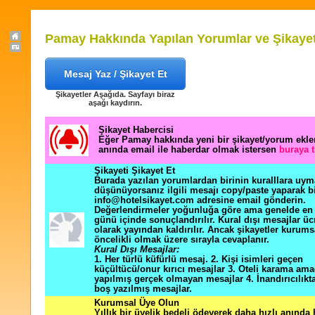
Pamay Hakkında Yapılan Yorumlar ve Şikayet
Mesaj Yaz / Şikayet Et
Şikayetler Aşağıda. Sayfayı biraz
aşağı kaydırın.
Şikayet Habercisi
Eğer Pamay hakkında yeni bir şikayet/yorum ekl
anında email ile haberdar olmak istersen
buraya t
Şikayeti Şikayet Et
Burada yazılan yorumlardan birinin kuralllara uym
düşünüyorsanız ilgili mesajı copy/paste yaparak b
info@hotelsikayet.com adresine email gönderin.
Değerlendirmeler yoğunluğa göre ama genelde en f
günü içinde sonuçlandırılır. Kural dışı mesajlar üc
olarak yayından kaldırılır. Ancak şikayetler kurums
öncelikli olmak üzere sırayla cevaplanır.
Kural Dışı Mesajlar:
1. Her türlü küfürlü mesaj. 2. Kişi isimleri geçen
küçültücü/onur kırıcı mesajlar 3. Oteli karama ama
yapılmış gerçek olmayan mesajlar 4. İnandırıcılık
boş yazılmış mesajlar.
Kurumsal Üye Olun
Yıllık bir üyelik bedeli ödeyerek daha hızlı anında