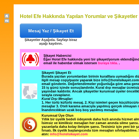
Hotel Efe Hakkında Yapılan Yorumlar ve Şikayetler
Mesaj Yaz / Şikayet Et
Şikayetler Aşağıda. Sayfayı biraz
aşağı kaydırın.
Şikayet Habercisi
Eğer Hotel Efe hakkında yeni bir şikayet/yorum eklendiğin
email ile haberdar olmak istersen
buraya tıkla.
.
Şikayeti Şikayet Et
Burada yazılan yorumlardan birinin kuralllara uymadığını 
ilgili mesajı copy/paste yaparak bize info@hotelsikayet.co
email gönderin. Değerlendirmeler yoğunluğa göre ama gene
15 iş günü içinde sonuçlandırılır. Kural dışı mesajlar ücretsi
yayından kaldırılır. Ancak şikayetler kurumsal üyeler öncelik
sırayla cevaplanır.
Kural Dışı Mesajlar:
1. Her türlü küfürlü mesaj. 2. Kişi isimleri geçen küçültücü/o
mesajlar 3. Oteli karama amacıyla yapılmış gerçek olmayan m
İnandırıcılıktan uzak boş boş yazılmış mesajlar.
Kurumsal Üye Olun
Yıllık bir üyelik bedeli ödeyerek daha hızlı anında hizmet alm
İsimsiz ve kimliksiz mesajları her zaman anında silme şansı. 
yazanlarla daha kolay iletişim şansı. Tesisiniz için yeni bir 
fırsatı. İlk üyelik başlangıcında tüm mesajları sıfırlayabilme.
atın:
info@hotelsikayet.com