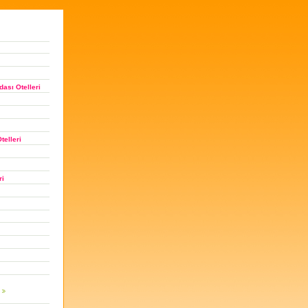
ası Otelleri
telleri
ri