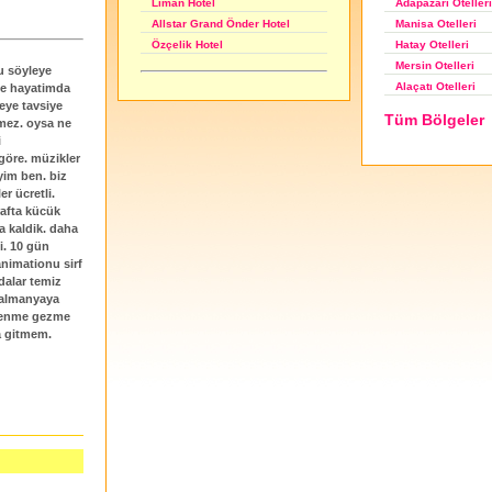
Adapazarı Otelleri
Liman Hotel
Manisa Otelleri
Allstar Grand Önder Hotel
Hatay Otelleri
Özçelik Hotel
Mersin Otelleri
u söyleye
Alaçatı Otelleri
ve hayatimda
seye tavsiye
Tüm Bölgeler
mez. oysa ne
i
 göre. müzikler
yim ben. biz
er ücretli.
rafta kücük
a kaldik. daha
i. 10 gün
animationu sirf
dalar temiz
m almanyaya
glenme gezme
ya gitmem.