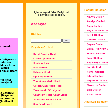
Popüler Bölgeler
İlginize teşekkürler. En iyi otel
şikayet sitesi seçildik.
Alanya Otelleri
Antalya Otelleri
Anasayfa
Asos Otelleri
Avşa - Marmara Ad
Otel Ara
Belek Otelleri
Bodrum Otelleri
Çeşme Otelleri
de anında
Kuşadası Otelleri
Didim - Altınkum O
Fethiye Otelleri
Royal Apart & Hotel
Foça Otelleri
Carina Apartments
düşünüyorsanız
m adresine
Kapadokya Otelle
Çankaya Hotel
lde en fazla
Kaş Otelleri
Dilşad Hotel
z olarak
li olmak üzere
Kemer Otelleri
Palmera Hotel
Kıbrıs Otelleri
Opus Apart Hotel
nur kırıcı
Kuşadası Otelleri
Vera Santa Maria Hotel
esajlar 4.
Marmaris Otelleri
Golden Gate Apart Hotel
Side Otelleri
Zeus Hotel - Güzelçamlı
a garantisi.
Tokat Otelleri
Coastlight Hotel (Coast Light)
Şikayetleri
şans yaratma
Atlantique Holiday Club
 Şimdi mail
Alternatif Bölgeler
Sea Pearl Hotel