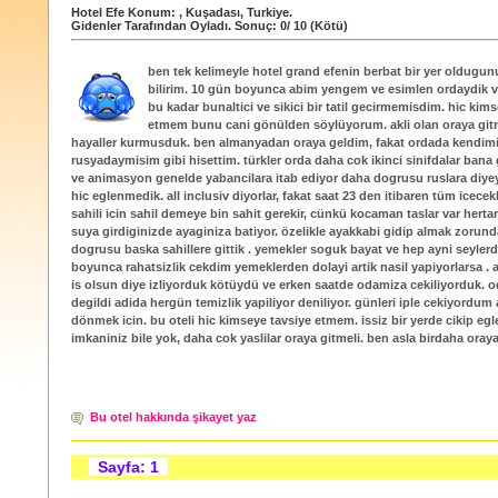
Hotel Efe
Konum:
,
Kuşadası
,
Turkiye
.
Gidenler Tarafından Oyladı
. Sonuç:
0
/
10
(Kötü)
ben tek kelimeyle hotel grand efenin berbat bir yer oldugun
bilirim. 10 gün boyunca abim yengem ve esimlen ordaydik 
bu kadar bunaltici ve sikici bir tatil gecirmemisdim. hic kim
etmem bunu cani gönülden söylüyorum. akli olan oraya git
hayaller kurmusduk. ben almanyadan oraya geldim, fakat ordada kendim
rusyadaymisim gibi hisettim. türkler orda daha cok ikinci sinifdalar bana
ve animasyon genelde yabancilara itab ediyor daha dogrusu ruslara diye
hic eglenmedik. all inclusiv diyorlar, fakat saat 23 den itibaren tüm icecekl
sahili icin sahil demeye bin sahit gerekir, cünkü kocaman taslar var herta
suya girdiginizde ayaginiza batiyor. özelikle ayakkabi gidip almak zorund
dogrusu baska sahillere gittik . yemekler soguk bayat ve hep ayni seylerd
boyunca rahatsizlik cekdim yemeklerden dolayi artik nasil yapiyorlarsa . 
is olsun diye izliyorduk kötüydü ve erken saatde odamiza cekiliyorduk. o
degildi adida hergün temizlik yapiliyor deniliyor. günleri iple cekiyordu
dönmek icin. bu oteli hic kimseye tavsiye etmem. issiz bir yerde cikip e
imkaniniz bile yok, daha cok yaslilar oraya gitmeli. ben asla birdaha ora
Bu otel hakkında şikayet yaz
Sayfa: 1