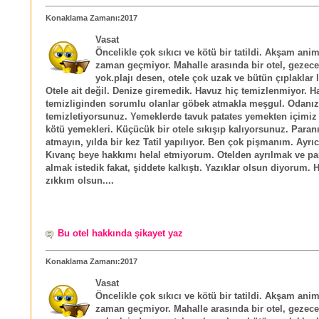
Konaklama Zamanı:2017
Vasat
Öncelikle çok sıkıcı ve kötü bir tatildi. Akşam an
zaman geçmiyor. Mahalle arasında bir otel, gezecek
yok.plajı desen, otele çok uzak ve bütün çıplaklar la
Otele ait değil. Denize giremedik. Havuz hiç temizlenmiyor. 
temizliginden sorumlu olanlar göbek atmakla meşgul. Odanızı
temizletiyorsunuz. Yemeklerde tavuk patates yemekten içimiz 
kötü yemekleri. Küçücük bir otele sıkışıp kalıyorsunuz. Paran
atmayın, yılda bir kez Tatil yapılıyor. Ben çok pişmanım. Ayrıc
Kıvanç beye hakkımı helal etmiyorum. Otelden ayrılmak ve pa
almak istedik fakat, şiddete kalkıştı. Yazıklar olsun diyorum.
zıkkım olsun....
Bu otel hakkında şikayet yaz
Konaklama Zamanı:2017
Vasat
Öncelikle çok sıkıcı ve kötü bir tatildi. Akşam an
zaman geçmiyor. Mahalle arasında bir otel, gezecek