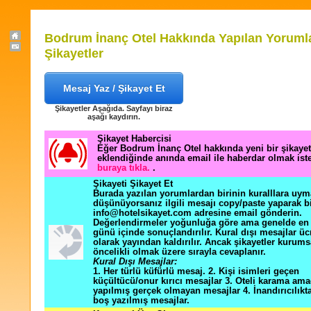
Bodrum İnanç Otel Hakkında Yapılan Yoruml
Şikayetler
Mesaj Yaz / Şikayet Et
Şikayetler Aşağıda. Sayfayı biraz
aşağı kaydırın.
Şikayet Habercisi
Eğer Bodrum İnanç Otel hakkında yeni bir şikaye
eklendiğinde anında email ile haberdar olmak ist
buraya tıkla.
.
Şikayeti Şikayet Et
Burada yazılan yorumlardan birinin kuralllara uym
düşünüyorsanız ilgili mesajı copy/paste yaparak b
info@hotelsikayet.com adresine email gönderin.
Değerlendirmeler yoğunluğa göre ama genelde en f
günü içinde sonuçlandırılır. Kural dışı mesajlar üc
olarak yayından kaldırılır. Ancak şikayetler kurums
öncelikli olmak üzere sırayla cevaplanır.
Kural Dışı Mesajlar:
1. Her türlü küfürlü mesaj. 2. Kişi isimleri geçen
küçültücü/onur kırıcı mesajlar 3. Oteli karama ama
yapılmış gerçek olmayan mesajlar 4. İnandırıcılık
boş yazılmış mesajlar.