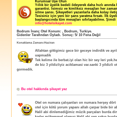
Kurumsal Üye Olun
Yıllık bir üyelik bedeli ödeyerek daha hızlı anında
garantisi. İsimsiz ve kimliksiz mesajları her zama
silme şansı. Şikayetleri yazanlarla daha kolay ileti
Tesisiniz için yeni bir şans yaratma fırsatı. İlk üyel
başlangıcında tüm mesajları sıfırlayabilme. Şimdi 
info@hotelsikayet.com
Bodrum İnanç Otel
Konum:
,
Bodrum
,
Turkiye
.
Gidenler Tarafından Oyladı
. Sonuç:
5
/
10
Fena Değil
Konaklama Zamanı:Haziran
Allahtan gittigimiz gece bir geceye indirdik ve ayril
uapmadik
Tek kelime ile berbat.iyi olan hic bir sey leri yok.he
de biz 3 yildizliyiz aciklamasi var.sanki 3 yildizli o
gormedik.
Bu otel hakkında şikayet yaz
Otel on numara çalışanları on numara herşey dört 
otel için kötü yorum yapanı allah çarpar bide bir a
Halil abi dinlemediğimiz müzik parçaları burda di
kadar mükemmel olamaz Halil abi sen sakın burd