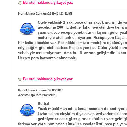
Bu otel hakkında şikayet yaz
Konaklama Zamanı:22 Eylül 23 Eylül
Otele yaklaşık 1 saat önce giriş yaptık indirimde yap
geceliğine 200 TL dediler İslamiye otel diye tamam
şuan sadece resepsiyonda duran kişinin güler yüz
nedeniyle oteli terk etmiyorum. Resepsiyon başta
her katta böcekler var. Kesinlikle temiz olmadığını düşünüyo
söylediğim gibi oteli sadece Resepsiyondaki Güler yüzlü per
sebebiyle terketmiyorum. Ama bu ilk ve son gelişimdir. İslam t
Herşey para kazanmak olmamalı.
Bu otel hakkında şikayet yaz
Konaklama Zamanı:07.06.2016
Acenta/Operatör:Kendim
Berbat
Yazık müslüman adı altında insanları dolandıryorla
kızlar selam aleyküm diye cevap veriyorlar.sizikand
getirtiyorlar otele girer girmez kötü bir yere geldiğ
farkına varıyorsunuz zaten çünkü çalışanlar üstü başı pis ye