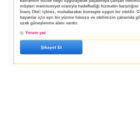
kavramını sözde değil uygulayarak yaşatmaya çalışan otelimi
müşteri memnuniyet oranıyla hedeflediği hizmetin karşılığını 
İnanç Otel; içkisiz, muhafazakar konsepte uygun bir oteldir. 
bayanlar için ayrı bir yüzme havuzu ve otelimizin çatısında g
uzak güneşlenme alanı vardır.
Yorum yaz
Şikayet Et