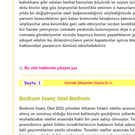
kahvehane gibi odaları berbat havuzları küçücük ve suyun içi
dolu klorür atıp göz boyuyorlat kesinlikle eminim o havuzlar
yılda bir değiştiriyorlar oteli beğenmediğiniz söylediğinizde 
yarısını keseceklerini geri kalan kısmınıda hesabınıza yatıraca
söylüyorlar ama kesinlikle geri iade etmiyorlar sizden kestikle
biz haram yemiyoruz cemaate yardımda bulunuyoruz diye o pa
cemaata gönderiyorlar sizinde başınıza benim yaşadıklarım g
şikayet edelim bu dolandırıcıların yerini kapatsınlar ayrıca tük
haklarından paramızın tümünü tahsiledebiliriz
Bu otel hakkında şikayet yaz
Sayfa: 1
Sonraki Şikayetler (Sayfa:2) >>
Bodrum İnanç Otel Bodrum
Bodrum İnanç Otel 2011 yılından itibaren İslami oteller arasın
almış ve sunmuş olduğu hizmet kalitesiyle geçtiğimiz yıllard
muhafazakar oteller arasında haklı bir yere sahip olmuştur. T
prensibimiz gelen bütün misafirlerimizin haklarını helal edece
tatil geçirmelerine vesile olmaktır. Tesettür oteller arasında İs