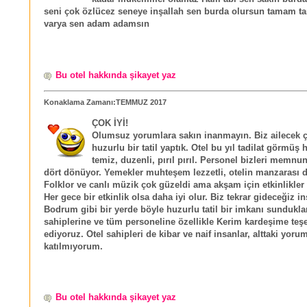
seni çok özlücez seneye inşallah sen burda olursun tamam t
varya sen adam adamsın
Bu otel hakkında şikayet yaz
Konaklama Zamanı:TEMMUZ 2017
ÇOK İYİ!
Olumsuz yorumlara sakın inanmayın. Biz ailecek 
huzurlu bir tatil yaptık. Otel bu yıl tadilat görmüş 
temiz, duzenli, pırıl pırıl. Personel bizleri memnu
dört dönüyor. Yemekler muhteşem lezzetli, otelin manzarası d
Folklor ve canlı müzik çok güzeldi ama akşam için etkinlikler ar
Her gece bir etkinlik olsa daha iyi olur. Biz tekrar gideceğiz in
Bodrum gibi bir yerde böyle huzurlu tatil bir imkanı sunduklar
sahiplerine ve tüm personeline özellikle Kerim kardeşime teş
ediyoruz. Otel sahipleri de kibar ve naif insanlar, alttaki yoru
katılmıyorum.
Bu otel hakkında şikayet yaz