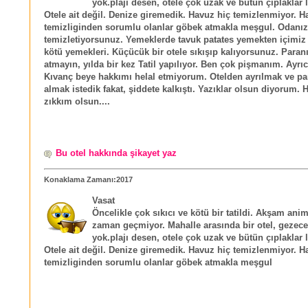
yok.plajı desen, otele çok uzak ve bütün çıplaklar la
Otele ait değil. Denize giremedik. Havuz hiç temizlenmiyor. 
temizliginden sorumlu olanlar göbek atmakla meşgul. Odanızı
temizletiyorsunuz. Yemeklerde tavuk patates yemekten içimiz 
kötü yemekleri. Küçücük bir otele sıkışıp kalıyorsunuz. Paran
atmayın, yılda bir kez Tatil yapılıyor. Ben çok pişmanım. Ayrıc
Kıvanç beye hakkımı helal etmiyorum. Otelden ayrılmak ve pa
almak istedik fakat, şiddete kalkıştı. Yazıklar olsun diyorum.
zıkkım olsun....
Bu otel hakkında şikayet yaz
Konaklama Zamanı:2017
Vasat
Öncelikle çok sıkıcı ve kötü bir tatildi. Akşam an
zaman geçmiyor. Mahalle arasında bir otel, gezecek
yok.plajı desen, otele çok uzak ve bütün çıplaklar la
Otele ait değil. Denize giremedik. Havuz hiç temizlenmiyor. 
temizliginden sorumlu olanlar göbek atmakla meşgul