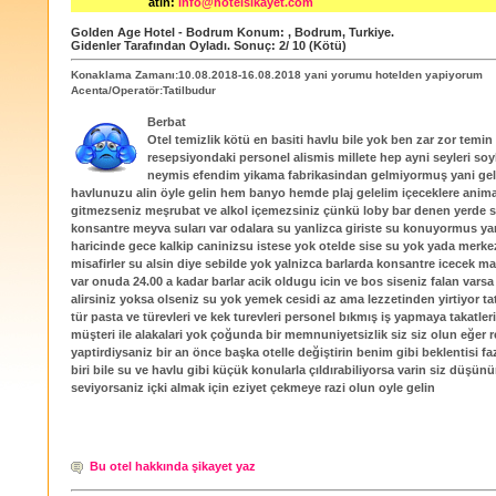
atın:
info@hotelsikayet.com
Golden Age Hotel - Bodrum
Konum:
,
Bodrum
,
Turkiye
.
Gidenler Tarafından Oyladı
. Sonuç:
2
/
10
(Kötü)
Konaklama Zamanı:10.08.2018-16.08.2018 yani yorumu hotelden yapiyorum
Acenta/Operatör:Tatilbudur
Berbat
Otel temizlik kötü en basiti havlu bile yok ben zar zor temin
resepsiyondaki personel alismis millete hep ayni seyleri soy
neymis efendim yikama fabrikasindan gelmiyormuş yani gel
havlunuzu alin öyle gelin hem banyo hemde plaj gelelim içeceklere ani
gitmezseniz meşrubat ve alkol içemezsiniz çünkü loby bar denen yerde s
konsantre meyva suları var odalara su yanlizca giriste su konuyormus y
haricinde gece kalkip caninizsu istese yok otelde sise su yok yada merkez
misafirler su alsin diye sebilde yok yalnizca barlarda konsantre icecek m
var onuda 24.00 a kadar barlar acik oldugu icin ve bos siseniz falan vars
alirsiniz yoksa olseniz su yok yemek cesidi az ama lezzetinden yirtiyor tat
tür pasta ve türevleri ve kek turevleri personel bıkmış iş yapmaya takatle
müşteri ile alakalari yok çoğunda bir memnuniyetsizlik siz siz olun eğer
yaptirdiysaniz bir an önce başka otelle değiştirin benim gibi beklentisi f
biri bile su ve havlu gibi küçük konularla çıldırabiliyorsa varin siz düşün
seviyorsaniz içki almak için eziyet çekmeye razi olun oyle gelin
Bu otel hakkında şikayet yaz