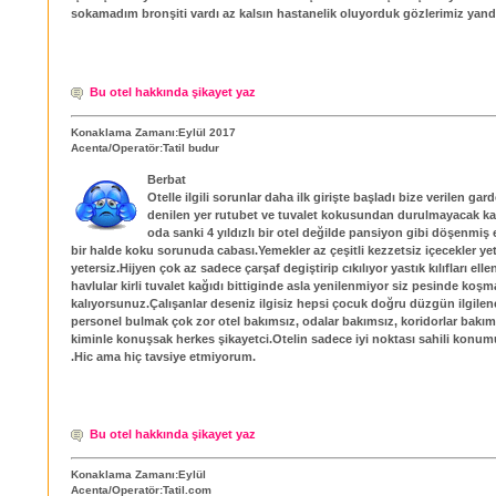
sokamadım bronşiti vardı az kalsın hastanelik oluyorduk gözlerimiz yand
Bu otel hakkında şikayet yaz
Konaklama Zamanı:Eylül 2017
Acenta/Operatör:Tatil budur
Berbat
Otelle ilgili sorunlar daha ilk girişte başladı bize verilen ga
denilen yer rutubet ve tuvalet kokusundan durulmayacak k
oda sanki 4 yıldızlı bir otel değilde pansiyon gibi döşenmiş
bir halde koku sorunuda cabası.Yemekler az çeşitli kezzetsiz içecekler ye
yetersiz.Hijyen çok az sadece çarşaf degiştirip cıkılıyor yastık kılıfları ell
havlular kirli tuvalet kağıdı bittiginde asla yenilenmiyor siz pesinde koş
kalıyorsunuz.Çalışanlar deseniz ilgisiz hepsi çocuk doğru düzgün ilgilen
personel bulmak çok zor otel bakımsız, odalar bakımsız, koridorlar bakım
kiminle konuşsak herkes şikayetci.Otelin sadece iyi noktası sahili konum
.Hic ama hiç tavsiye etmiyorum.
Bu otel hakkında şikayet yaz
Konaklama Zamanı:Eylül
Acenta/Operatör:Tatil.com