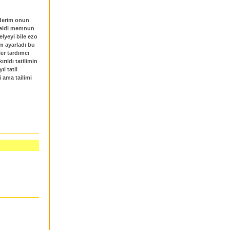
ederim onun
üzeldi memnun
elyeyi bile ezo
om ayarladı bu
er tardımcı
rıldı tatilimin
l tatil
 ama tailimi