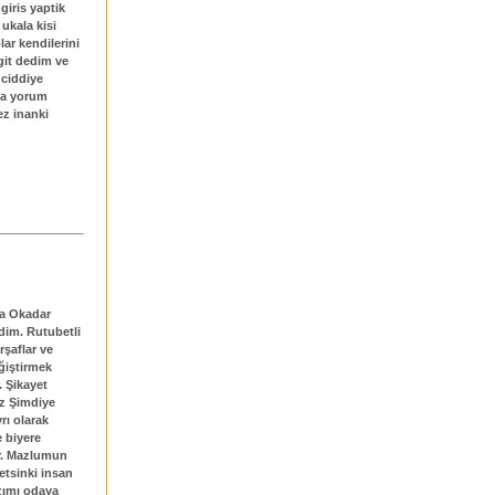
giris yaptik
 ukala kisi
ar kendilerini
 git dedim ve
 ciddiye
ya yorum
ez inanki
da Okadar
dim. Rutubetli
şaflar ve
ğiştirmek
. Şikayet
iz Şimdiye
rı olarak
e biyere
ır. Mazlumun
 etsinki insan
ızımı odaya