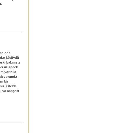
ı.
rden oda
adar kötüydü
 eski bakımsız
tersiz snack
enmiyor bile
mak zorunda
en bir
sız. Otelde
u ve bahçesi