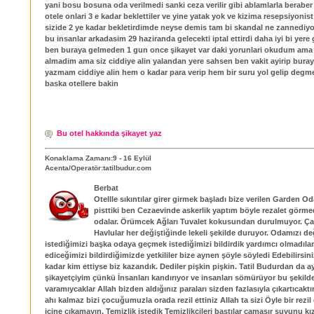
yani bosu bosuna oda verilmedi sanki ceza verilir gibi ablamlarla beraber 
otele onlari 3 e kadar beklettiler ve yine yatak yok ve kizima resepsiyonist
sizide 2 ye kadar bekletirdimde neyse demis tam bi skandal ne zannediyol
bu insanlar arkadasim 29 haziranda gelecekti iptal ettirdi daha iyi bi yere
ben buraya gelmeden 1 gun once şikayet var daki yorunlari okudum ama
almadim ama siz ciddiye alin yalandan yere sahsen ben vakit ayirip bura
yazmam ciddiye alin hem o kadar para verip hem bir suru yol gelip degm
baska otellere bakin
Bu otel hakkında şikayet yaz
Konaklama Zamanı:9 - 16 Eylül
Acenta/Operatör:tatilbudur.com
Berbat
Otellle sıkıntılar girer girmek başladı bize verilen Garden O
pisttiki ben Cezaevinde askerlik yaptım böyle rezalet görme
odalar. Örümcek Ağları Tuvalet kokusundan durulmuyor. Çar
Havlular her değiştiğinde lekeli şekilde duruyor. Odamızı de
istediğimizi başka odaya geçmek istediğimizi bildirdik yardımcı olmadılar
ediceğimizi bildirdiğimizde yetkililer bize aynen şöyle söyledi Edebilirsin
kadar kim ettiyse biz kazandık. Dediler pişkin pişkin. Tatil Budurdan da ay
şikayetçiyim çünkü İnsanları kandırıyor ve insanları sömürüyor bu şekild
varamıycaklar Allah bizden aldığınız paraları sizden fazlasıyla çıkartıcakt
ahı kalmaz bizi çocuğumuzla orada rezil ettiniz Allah ta sizi Öyle bir rezil
içine çıkamayın. Temizlik istedik Temizlikçileri bastılar çamaşır suyunu k