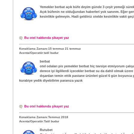
Yemekler berbat açık büfe deyim günde 3 çeşit yemeği sürekl
Açık büfenin ne olduğundan haberleri yok sanırım. Eğer ge
kesinlikle gelmeyin. Hadi geldiniz otelde kesinlikle vakit ge
Bu otel hakkında şikayet yaz
Konaklama Zamanı:15 temmuz 21 temmuz
Acenta/Operatör:tatil budur
berbat
otel odaları pis yemekler berbat hiç tavsiye etmiyorum çalış
derece iyi ilgililerdi içecekler berbat su da dahil olmak üzere
dışardan temin ettik pastane ürünleri güzel 6 gün boyunca 
kurabiye yedik diyebilirim paranıza yazık
Bu otel hakkında şikayet yaz
Konaklama Zamanı:Temmuz 2018
Acenta/Operatör:Tatil budur
Rutubet