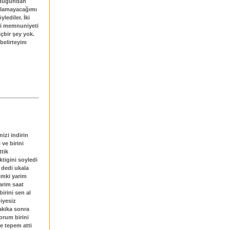
 olduğundan
kalamayacağımı
lediler. İki
ri memnuniyeti
içbir şey yok.
 belirteyim
nizi indirin
ve birini
ttik
tigini soyledi
 dedi ukala
dimki yarim
arim saat
irini sen al
iyesiz
dakika sonra
orum birini
e tepem atti