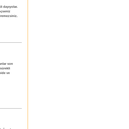
i dayıyolar.
nçseniz
çiremezsiniz.
anlar son
 sürekli
pide ve