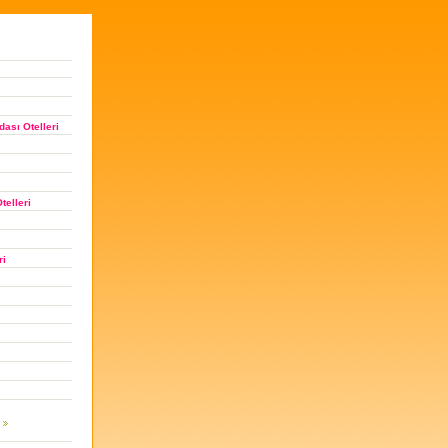
ası Otelleri
telleri
ri