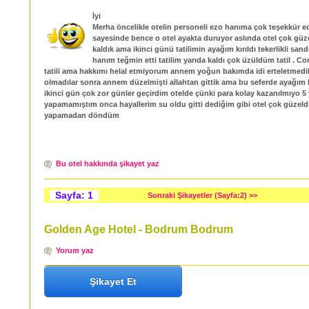
İyi
Merha öncelikle otelin personeli ezo hanıma çok teşekkür 
sayesinde bence o otel ayakta duruyor aslında otel çok g
kaldık ama ikinci günü tatilimin ayağım kırıldı tekerlikli sand
hanım teğmin etti tatilim yarıda kaldı çok üzüldüm tatil . C
tatili ama hakkımı helal etmiyorum annem yoğun bakımda idi erteletmedil
olmadılar sonra annem düzelmişti allahtan gittik ama bu seferde ayağım kı
ikinci gün çok zor günler geçirdim otelde çünki para kolay kazanılmıyo 5 yı
yapamamıştım onca hayallerim su oldu gitti dediğim gibi otel çok güzeldi
yapamadan döndüm
Bu otel hakkında şikayet yaz
Sayfa: 1
Sonraki Şikayetler (Sayfa:2) >>
Golden Age Hotel - Bodrum Bodrum
Yorum yaz
Şikayet Et