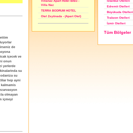
İstanbul Otelleri
Villanaz Apart Hotel Bitez -
Villa Naz
Edremit Otelleri
TERRA BODRUM HOTEL
Büyükada Otelleri
Otel Zeytinada - (Apart Otel)
Trabzon Otelleri
İzmir Otelleri
Tüm Bölgeler
 ettim
luyorlar
irseniz de
masyona
icak içecek ve
ani onun
i yerlerde
akinalarinda su
a odaniza su
lilar hep ayni
ri kalmamis
 rezarvasyon
azla olmayan
ün içmeyi