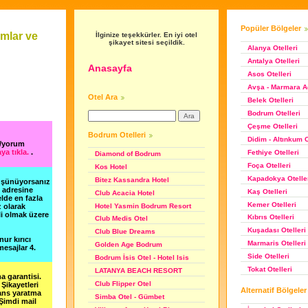
Popüler Bölgeler
mlar ve
İlginize teşekkürler. En iyi otel
şikayet sitesi seçildik.
Alanya Otelleri
Antalya Otelleri
Anasayfa
Asos Otelleri
Avşa - Marmara Ad
Otel Ara
Belek Otelleri
Bodrum Otelleri
Çeşme Otelleri
Bodrum Otelleri
Didim - Altınkum O
t/yorum
ya tıkla.
.
Fethiye Otelleri
Diamond of Bodrum
Foça Otelleri
Kos Hotel
Kapadokya Otelle
Bitez Kassandra Hotel
düşünüyorsanız
m adresine
Kaş Otelleri
Club Acacia Hotel
lde en fazla
Kemer Otelleri
Hotel Yasmin Bodrum Resort
z olarak
li olmak üzere
Kıbrıs Otelleri
Club Medis Otel
Kuşadası Otelleri
Club Blue Dreams
nur kırıcı
Marmaris Otelleri
Golden Age Bodrum
esajlar 4.
Side Otelleri
Bodrum İsis Otel - Hotel Isis
Tokat Otelleri
LATANYA BEACH RESORT
a garantisi.
Club Flipper Otel
Şikayetleri
Alternatif Bölgeler
şans yaratma
Simba Otel - Gümbet
 Şimdi mail