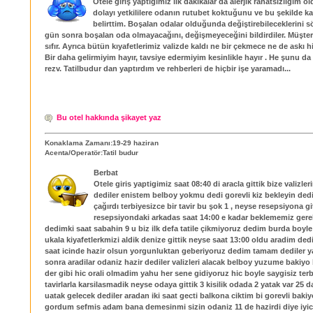
Otele giriş yaptığımız ilk dakikalar da alerjik rahatsızlığım
dolayı yetkililere odanın rutubet koktuğunu ve bu şekilde 
belirttim. Boşalan odalar olduğunda değiştirebileceklerini söy
gün sonra boşalan oda olmayacağını, değişmeyeceğini bildirdiler. Müşte
sıfır. Ayrıca bütün kıyafetlerimiz valizde kaldı ne bir çekmece ne de askı h
Bir daha gelirmiyim hayır, tavsiye edermiyim kesinlikle hayır . He şunu da
rezv. Tatilbudur dan yaptırdım ve rehberleri de hiçbir işe yaramadı...
Bu otel hakkında şikayet yaz
Konaklama Zamanı:19-29 haziran
Acenta/Operatör:Tatil budur
Berbat
Otele giris yaptigimiz saat 08:40 di aracla gittik bize valizleri
dediler enistem belboy yokmu dedi gorevli kiz bekleyin dedi 
çağırdı terbiyesizce bir tavir bu şok 1 , neyse resepsiyona gi
resepsiyondaki arkadas saat 14:00 e kadar beklememiz gerek
dedimki saat sabahin 9 u biz ilk defa tatile çikmiyoruz dedim burda boyle
ukala kiyafetlerkmizi aldik denize gittik neyse saat 13:00 oldu aradim de
saat icinde hazir olsun yorgunluktan geberiyoruz dedim tamam dediler y
sonra aradilar odaniz hazir dediler valizleri alacak belboy yuzume bakiyo b
der gibi hic orali olmadim yahu her sene gidiyoruz hic boyle saygisiz terb
tavirlarla karsilasmadik neyse odaya gittik 3 kisilik odada 2 yatak var 25 
uatak gelecek dediler aradan iki saat gecti balkona ciktim bi gorevli bakiy
gordum sefmis adam bana demesinmi sizin odaniz 11 de hazirdi diye iyic