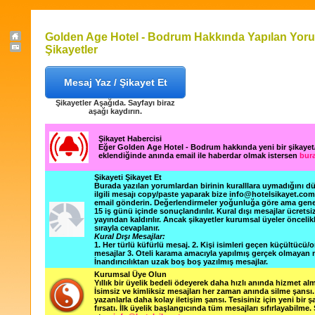
Golden Age Hotel - Bodrum Hakkında Yapılan Yoru
Şikayetler
Mesaj Yaz / Şikayet Et
Şikayetler Aşağıda. Sayfayı biraz
aşağı kaydırın.
Şikayet Habercisi
Eğer Golden Age Hotel - Bodrum hakkında yeni bir şikaye
eklendiğinde anında email ile haberdar olmak istersen
bura
Şikayeti Şikayet Et
Burada yazılan yorumlardan birinin kuralllara uymadığını 
ilgili mesajı copy/paste yaparak bize info@hotelsikayet.co
email gönderin. Değerlendirmeler yoğunluğa göre ama gene
15 iş günü içinde sonuçlandırılır. Kural dışı mesajlar ücretsi
yayından kaldırılır. Ancak şikayetler kurumsal üyeler öncelik
sırayla cevaplanır.
Kural Dışı Mesajlar:
1. Her türlü küfürlü mesaj. 2. Kişi isimleri geçen küçültücü/o
mesajlar 3. Oteli karama amacıyla yapılmış gerçek olmayan m
İnandırıcılıktan uzak boş boş yazılmış mesajlar.
Kurumsal Üye Olun
Yıllık bir üyelik bedeli ödeyerek daha hızlı anında hizmet alm
İsimsiz ve kimliksiz mesajları her zaman anında silme şansı. 
yazanlarla daha kolay iletişim şansı. Tesisiniz için yeni bir 
fırsatı. İlk üyelik başlangıcında tüm mesajları sıfırlayabilme.