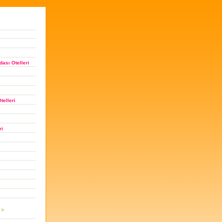
ası Otelleri
telleri
ri