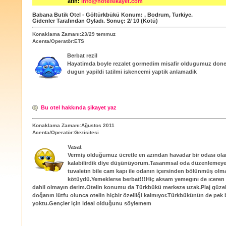
atın:
info@hotelsikayet.com
Babana Butik Otel - Göltürkbükü
Konum:
,
Bodrum
,
Turkiye
.
Gidenler Tarafından Oyladı
. Sonuç:
2
/
10
(Kötü)
Konaklama Zamanı:23/29 temmuz
Acenta/Operatör:ETS
Berbat rezil
Hayatimda boyle rezalet gormedim misafir oldugumuz don
dugun yapildi tatilmi iskencemi yaptik anlamadik
Bu otel hakkında şikayet yaz
Konaklama Zamanı:Ağustos 2011
Acenta/Operatör:Gezisitesi
Vasat
Vermiş olduğumuz ücretle en azından havadar bir odası olan
kalabilirdik diye düşünüyorum.Tasarımsal oda düzenlemeye 
tuvaletın bile cam kapı ile odanın içersinden bölünmüş olm
kötüydü.Yemeklerse berbat!!!Hiç aksam yemegını de ıceren
dahil olmayın derim.Otelin konumu da Türkbükü merkeze uzak.Plaj güzel
doğanın lütfu olunca otelin hiçbir özelliği kalmıyor.Türkbükünün de pek b
yoktu.Gençler için ideal olduğunu söylemem