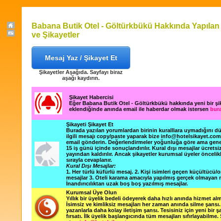
Babana Butik Otel - Göltürkbükü Hakkında Yapılan
ve Şikayetler
Mesaj Yaz / Şikayet Et
Şikayetler Aşağıda. Sayfayı biraz
aşağı kaydırın.
Şikayet Habercisi
Eğer Babana Butik Otel - Göltürkbükü hakkında yeni bir ş
eklendiğinde anında email ile haberdar olmak istersen
bura
Şikayeti Şikayet Et
Burada yazılan yorumlardan birinin kuralllara uymadığını 
ilgili mesajı copy/paste yaparak bize info@hotelsikayet.co
email gönderin. Değerlendirmeler yoğunluğa göre ama gene
15 iş günü içinde sonuçlandırılır. Kural dışı mesajlar ücretsi
yayından kaldırılır. Ancak şikayetler kurumsal üyeler öncelik
sırayla cevaplanır.
Kural Dışı Mesajlar:
1. Her türlü küfürlü mesaj. 2. Kişi isimleri geçen küçültücü/o
mesajlar 3. Oteli karama amacıyla yapılmış gerçek olmayan m
İnandırıcılıktan uzak boş boş yazılmış mesajlar.
Kurumsal Üye Olun
Yıllık bir üyelik bedeli ödeyerek daha hızlı anında hizmet alm
İsimsiz ve kimliksiz mesajları her zaman anında silme şansı. 
yazanlarla daha kolay iletişim şansı. Tesisiniz için yeni bir 
fırsatı. İlk üyelik başlangıcında tüm mesajları sıfırlayabilme.