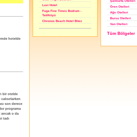
Şanlıurfa Otelleri
Luvi Hotel
Ören Otelleri
Fuga Fine Times Bodrum -
Ağrı Otelleri
Tatilköyü
Bursa Otelleri
Chronos Beach Hotel Bitez
Van Otelleri
Tüm Bölgeler
emde hotelde
 bir otelde
calısırlarken
ası son derece
 bır programa
 ancak o da
i tadı