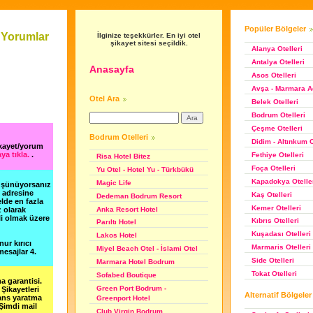
Popüler Bölgeler
 Yorumlar
İlginize teşekkürler. En iyi otel
şikayet sitesi seçildik.
Alanya Otelleri
Antalya Otelleri
Anasayfa
Asos Otelleri
Avşa - Marmara Ad
Otel Ara
Belek Otelleri
Bodrum Otelleri
Çeşme Otelleri
Bodrum Otelleri
Didim - Altınkum O
ikayet/yorum
ya tıkla.
.
Fethiye Otelleri
Risa Hotel Bitez
Foça Otelleri
Yu Otel - Hotel Yu - Türkbükü
Kapadokya Otelle
Magic Life
düşünüyorsanız
m adresine
Kaş Otelleri
Dedeman Bodrum Resort
lde en fazla
Kemer Otelleri
Anka Resort Hotel
z olarak
li olmak üzere
Kıbrıs Otelleri
Parıltı Hotel
Kuşadası Otelleri
Lakos Hotel
nur kırıcı
Marmaris Otelleri
Miyel Beach Otel - İslami Otel
esajlar 4.
Side Otelleri
Marmara Hotel Bodrum
Tokat Otelleri
Sofabed Boutique
a garantisi.
Green Port Bodrum -
Şikayetleri
Alternatif Bölgeler
şans yaratma
Greenport Hotel
 Şimdi mail
Club Virgin Bodrum