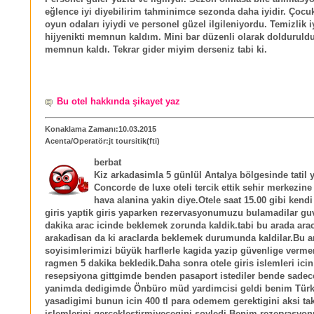
eğlence iyi diyebilirim tahminimce sezonda daha iyidir. Çocuk
oyun odaları iyiydi ve personel güzel ilgileniyordu. Temizlik i
hijyenikti memnun kaldım. Mini bar düzenli olarak dolduruldu
memnun kaldı. Tekrar gider miyim derseniz tabi ki.
Bu otel hakkında şikayet yaz
Konaklama Zamanı:10.03.2015
Acenta/Operatör:jt toursitik(fti)
berbat
Kiz arkadasimla 5 günlül Antalya bölgesinde tatil 
Concorde de luxe oteli tercik ettik sehir merkezine
hava alanina yakin diye.Otele saat 15.00 gibi kendi
giris yaptik giris yaparken rezervasyonumuzu bulamadilar guv
dakika arac icinde beklemek zorunda kaldik.tabi bu arada ara
arakadisan da ki araclarda beklemek durumunda kaldilar.Bu a
soyisimlerimizi büyük harflerle kagida yazip güvenlige verm
ragmen 5 dakika bekledik.Daha sonra otele giris islemleri icin
resepsiyona gittgimde benden pasaport istediler bende sadec
yanimda dedigimde Önbüro müd yardimcisi geldi benim Türk
yasadigimi bunun icin 400 tl para odemem gerektigini aksi tak
islemlerini gerceklestirmiyecegini soyledi.Benim rezervasyo