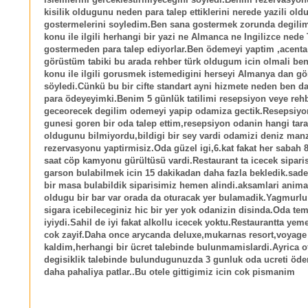
kisilik oldugunu neden para talep ettiklerini nerede yazili ol
gostermelerini soyledim.Ben sana gostermek zorunda degili
konu ile ilgili herhangi bir yazi ne Almanca ne Ingilizce nede
gostermeden para talep ediyorlar.Ben ödemeyi yaptim ,acenta 
görüstüm tabiki bu arada rehber türk oldugum icin olmali ben
konu ile ilgili gorusmek istemedigini herseyi Almanya dan gö
söyledi.Cünkü bu bir cifte standart ayni hizmete neden ben da
para ödeyeyimki.Benim 5 günlük tatilimi resepsiyon veye reh
geceorecek degilim odemeyi yapip odamiza gectik.Resepsiy
gunesi goren bir oda talep ettim,resepsiyon odanin hangi tara
oldugunu bilmiyordu,bildigi bir sey vardi odamizi deniz man
rezervasyonu yaptirmisiz.Oda güzel igi,6.kat fakat her sabah 8
saat cöp kamyonu gürültüsü vardi.Restaurant ta icecek sipari
garson bulabilmek icin 15 dakikadan daha fazla bekledik.sade
bir masa bulabildik siparisimiz hemen alindi.aksamlari ani
oldugu bir bar var orada da oturacak yer bulamadik.Yagmurlu
sigara icebileceginiz hic bir yer yok odanizin disinda.Oda tem
iyiydi.Sahil de iyi fakat alkollu icecek yoktu.Restaurantta ye
cok zayif.Daha once arycanda deluxe,mukarnas resort,voyag
kaldim,herhangi bir ücret talebinde bulunmamislardi.Ayrica o
degisiklik talebinde bulundugunuzda 3 gunluk oda ucreti öder
daha pahaliya patlar..Bu otele gittigimiz icin cok pismanim