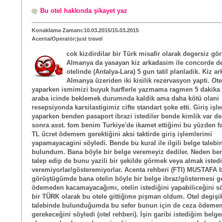
Bu otel hakkında şikayet yaz
Konaklama Zamanı:10.03.2015/15.03.2015
Acenta/Operatör:just travel
cok kizdirdilar bir Türk misafir olarak degersiz g
Almanya da yasayan kiz arkadasim ile concorde de
otelinde (Antalya-Lara) 5 gun tatil planladik. Kiz a
Almanya üzeriden iki kisilik rezervasyon yapti. Ote
yaparken ismimizi buyuk harflerle yazmama ragmen 5 dakika 
araba icinde beklemek durumnda kaldik ama daha kötü olani
resepsiyonda karsilastigimiz cifte standart şoke etti. Giriş işl
yaparken benden pasaport ibrazi istediler bende kimlik var 
sonra asst. fom benim Turkiye'de ikamet ettiğimi bu yüzden f
TL ücret ödemem gerektiğini aksi taktirde giriş işlemlerimi
yapamayacagini söyledi. Bende bu kural ile ilgili belge talebi
bulundum. Bana böyle bir belge veremeyiz dediler. Neden be
talep edip de bunu yazili bir şekilde görmek veya almak iste
veremiyorlar/gösteremiyorlar. Acenta rehberi (FTI) MUSTAFA b
görüştügümde bana otelin böyle bir belge ibraz/göstermesi g
ödemeden kacamayacağımı, otelin istediğini yapabiliceğini s
bir TÜRK olarak bu otele gittiğime pişman oldum. Otel degişik
talebinde bulunduğumda bu sefer bunun için de ceza ödeme
gerekeceğini söyledi (otel rehberi). İşin garibi istediğim belge