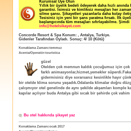
Kurumsal Üye Olun
Yıllık bir üyelik bedeli ödeyerek daha hızlı anında
garantisi. İsimsiz ve kimliksiz mesajları her zama
silme şansı. Şikayetleri yazanlarla daha kolay ileti
Tesisiniz için yeni bir şans yaratma fırsatı. İlk üyel
başlangıcında tüm mesajları sıfırlayabilme. Şimdi 
info@hotelsikayet.com
Concorde Resort & Spa
Konum:
,
Antalya
,
Turkiye
.
Gidenler Tarafından Oyladı
. Sonuç:
4
/
10
(Kötü)
Konaklama Zamanı:temmuz
Acenta/Operatör:touristica
güzel
Otelden çok memnun kaldık çocuğumuz için çok 
farklı animasyonlar,hizmet,yemekler süperdi.Fakat
gidermisiniz diye sorarsanız kesinlikle hayır çünk
bir otelde klima sorunu yaşadık.Odalarda klimalar doğru düz
çalışmıyor otel genelinde de aynı şekilde akşamları komple ka
kapılar açılıyor buda Antalya gibi sıcak bir şehirde çok vahim
Bu otel hakkında şikayet yaz
Konaklama Zamanı:ocak 2017