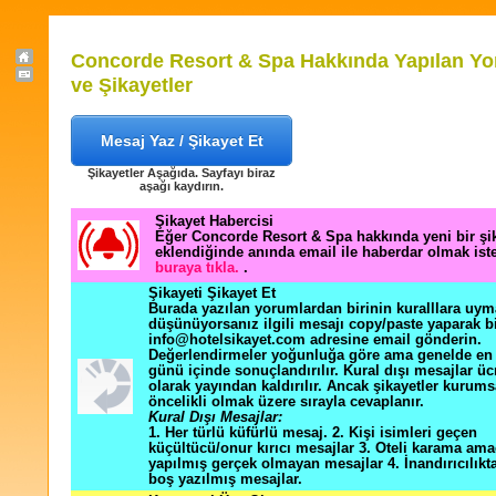
Concorde Resort & Spa Hakkında Yapılan Yo
ve Şikayetler
Mesaj Yaz / Şikayet Et
Şikayetler Aşağıda. Sayfayı biraz
aşağı kaydırın.
Şikayet Habercisi
Eğer Concorde Resort & Spa hakkında yeni bir şi
eklendiğinde anında email ile haberdar olmak ist
buraya tıkla.
.
Şikayeti Şikayet Et
Burada yazılan yorumlardan birinin kuralllara uym
düşünüyorsanız ilgili mesajı copy/paste yaparak b
info@hotelsikayet.com adresine email gönderin.
Değerlendirmeler yoğunluğa göre ama genelde en f
günü içinde sonuçlandırılır. Kural dışı mesajlar üc
olarak yayından kaldırılır. Ancak şikayetler kurums
öncelikli olmak üzere sırayla cevaplanır.
Kural Dışı Mesajlar:
1. Her türlü küfürlü mesaj. 2. Kişi isimleri geçen
küçültücü/onur kırıcı mesajlar 3. Oteli karama ama
yapılmış gerçek olmayan mesajlar 4. İnandırıcılık
boş yazılmış mesajlar.