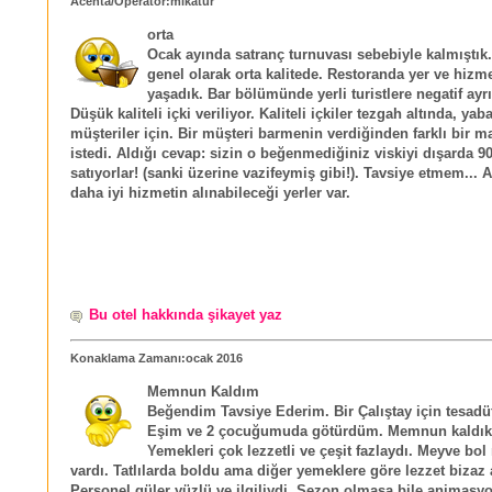
Acenta/Operatör:mikatur
orta
Ocak ayında satranç turnuvası sebebiyle kalmıştık
genel olarak orta kalitede. Restoranda yer ve hizm
yaşadık. Bar bölümünde yerli turistlere negatif ayrı
Düşük kaliteli içki veriliyor. Kaliteli içkiler tezgah altında, yab
müşteriler için. Bir müşteri barmenin verdiğinden farklı bir m
istedi. Aldığı cevap: sizin o beğenmediğiniz viskiyi dışarda 90
satıyorlar! (sanki üzerine vazifeymiş gibi!). Tavsiye etmem... 
daha iyi hizmetin alınabileceği yerler var.
Bu otel hakkında şikayet yaz
Konaklama Zamanı:ocak 2016
Memnun Kaldım
Beğendim Tavsiye Ederim. Bir Çalıştay için tesadüf
Eşim ve 2 çocuğumuda götürdüm. Memnun kaldık 
Yemekleri çok lezzetli ve çeşit fazlaydı. Meyve bol
vardı. Tatlılarda boldu ama diğer yemeklere göre lezzet bizaz 
Personel güler yüzlü ve ilgiliydi. Sezon olmasa bile animasy