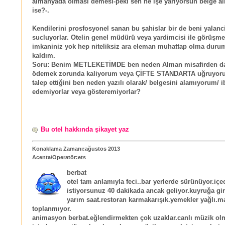
almanyada olması demesi-peki sen ne işe yarıyorsun belge a
ise?-.
Kendilerini prosfosyonel sanan bu şahislar bir de beni yalanci
sucluyorlar. Otelin genel müdürü veya yardimcisi ile görüşm
imkaniniz yok hep niteliksiz ara eleman muhattap olma dur
kaldım.
Soru: Benim METLEKETİMDE ben neden Alman misafirden da
ödemek zorunda kaliyorum veya ÇİFTE STANDARTA uğruyoru
talep ettiğini ben neden yazılı olarak/ belgesini alamıyorum/ i
edemiyorlar veya gösteremiyorlar?
Bu otel hakkında şikayet yaz
Konaklama Zamanı:ağustos 2013
Acenta/Operatör:ets
berbat
otel tam anlamıyla feci..bar yerlerde sürünüyor.içe
istiyorsunuz 40 dakikada ancak geliyor.kuyruğa gi
yarım saat.restoran karmakarışık.yemekler yağlı.m
toplanmıyor.
animasyon berbat.eğlendirmekten çok uzaklar.canlı müzik o