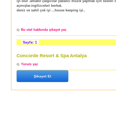
iyi olur .amatör çalgıcılar yabancı müzik yapmak için sesleri 
açmışlar.ingilizceleri berbat.
deniz ve sahil çok iyi ...house keeping iyi..
Bu otel hakkında şikayet yaz
Sayfa: 1
Concorde Resort & Spa Antalya
Yorum yaz
Şikayet Et