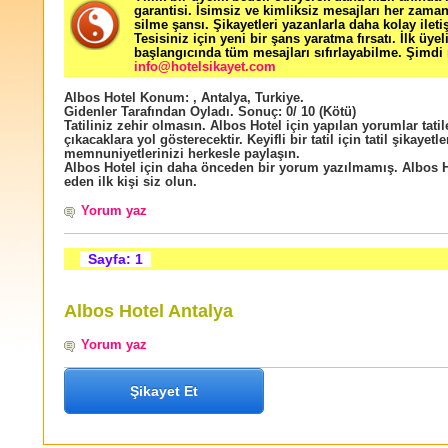
garantisi. İsimsiz ve kimliksiz mesajları her zama
silme şansı. Şikayetleri yazanlarla daha kolay ileti
Tesisiniz için yeni bir şans yaratma fırsatı. İlk üyel
başlangıcında tüm mesajları sıfırlayabilme. Şimdi 
info@hotelsikayet.com
Albos Hotel
Konum:
,
Antalya
,
Turkiye
.
Gidenler Tarafından Oyladı
. Sonuç:
0
/
10
(Kötü)
Tatiliniz zehir olmasın. Albos Hotel için yapılan yorumlar tatil
çıkacaklara yol gösterecektir. Keyifli bir tatil için tatil şikayetle
memnuniyetlerinizi herkesle paylaşın.
Albos Hotel için daha önceden bir yorum yazılmamış. Albos H
eden ilk kişi siz olun.
Yorum yaz
Sayfa: 1
Albos Hotel Antalya
Yorum yaz
Şikayet Et