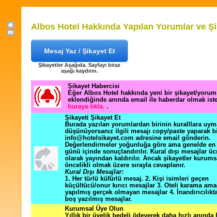
Albos Hotel Hakkında Yapılan Yorumlar ve Şi
Mesaj Yaz / Şikayet Et
Şikayetler Aşağıda. Sayfayı biraz
aşağı kaydırın.
Şikayet Habercisi
Eğer Albos Hotel hakkında yeni bir şikayet/yorum
eklendiğinde anında email ile haberdar olmak ist
buraya tıkla.
.
Şikayeti Şikayet Et
Burada yazılan yorumlardan birinin kuralllara uym
düşünüyorsanız ilgili mesajı copy/paste yaparak b
info@hotelsikayet.com adresine email gönderin.
Değerlendirmeler yoğunluğa göre ama genelde en f
günü içinde sonuçlandırılır. Kural dışı mesajlar üc
olarak yayından kaldırılır. Ancak şikayetler kurums
öncelikli olmak üzere sırayla cevaplanır.
Kural Dışı Mesajlar:
1. Her türlü küfürlü mesaj. 2. Kişi isimleri geçen
küçültücü/onur kırıcı mesajlar 3. Oteli karama ama
yapılmış gerçek olmayan mesajlar 4. İnandırıcılık
boş yazılmış mesajlar.
Kurumsal Üye Olun
Yıllık bir üyelik bedeli ödeyerek daha hızlı anında