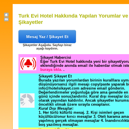
Turk Evi Hotel Hakkında Yapılan Yorumlar ve
Şikayetler
Mesaj Yaz / Şikayet Et
Şikayetler Aşağıda. Sayfayı biraz
aşağı kaydırın.
Şikayet Habercisi
Eğer Turk Evi Hotel hakkında yeni bir şikayet/yo
eklendiğinde anında email ile haberdar olmak ist
buraya tıkla.
.
Şikayeti Şikayet Et
Burada yazılan yorumlardan birinin kuralllara uym
düşünüyorsanız ilgili mesajı copy/paste yaparak b
info@hotelsikayet.com adresine email gönderin.
Değerlendirmeler yoğunluğa göre ama genelde en f
günü içinde sonuçlandırılır. Kural dışı mesajlar üc
olarak yayından kaldırılır. Ancak şikayetler kurums
öncelikli olmak üzere sırayla cevaplanır.
Kural Dışı Mesajlar:
1. Her türlü küfürlü mesaj. 2. Kişi isimleri geçen
küçültücü/onur kırıcı mesajlar 3. Oteli karama ama
yapılmış gerçek olmayan mesajlar 4. İnandırıcılık
boş yazılmış mesajlar.