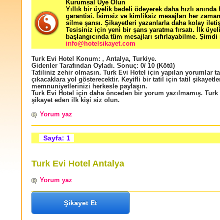
Kurumsal Üye Olun
Yıllık bir üyelik bedeli ödeyerek daha hızlı anında
garantisi. İsimsiz ve kimliksiz mesajları her zama
silme şansı. Şikayetleri yazanlarla daha kolay ileti
Tesisiniz için yeni bir şans yaratma fırsatı. İlk üyel
başlangıcında tüm mesajları sıfırlayabilme. Şimdi 
info@hotelsikayet.com
Turk Evi Hotel
Konum:
,
Antalya
,
Turkiye
.
Gidenler Tarafından Oyladı
. Sonuç:
0
/
10
(Kötü)
Tatiliniz zehir olmasın. Turk Evi Hotel için yapılan yorumlar ta
çıkacaklara yol gösterecektir. Keyifli bir tatil için tatil şikayetle
memnuniyetlerinizi herkesle paylaşın.
Turk Evi Hotel için daha önceden bir yorum yazılmamış. Turk 
şikayet eden ilk kişi siz olun.
Yorum yaz
Sayfa: 1
Turk Evi Hotel Antalya
Yorum yaz
Şikayet Et