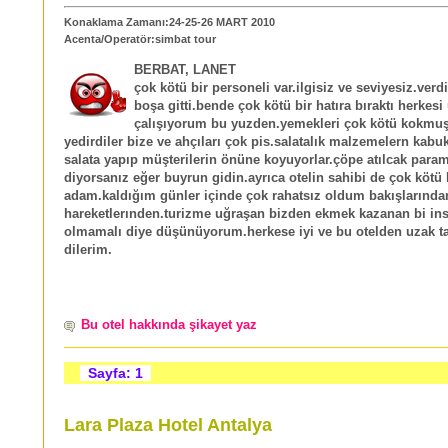
Konaklama Zamanı:24-25-26 MART 2010
Acenta/Operatör:simbat tour
BERBAT, LANET
çok kötü bir personeli var.ilgisiz ve seviyesiz.verd
boşa gitti.bende çok kötü bir hatıra bıraktı herkes
çalışıyorum bu yuzden.yemekleri çok kötü kokmu
yedirdiler bize ve ahçıları çok pis.salatalık malzemelern kabu
salata yapıp müşterilerin önüne koyuyorlar.çöpe atılcak param
diyorsanız eğer buyrun gidin.ayrıca otelin sahibi de çok kötü 
adam.kaldığım günler içinde çok rahatsız oldum bakışlarında
hareketlerınden.turizme uğraşan bizden ekmek kazanan bi in
olmamalı diye düşünüyorum.herkese iyi ve bu otelden uzak tat
dilerim.
Bu otel hakkında şikayet yaz
Sayfa: 1
Lara Plaza Hotel Antalya