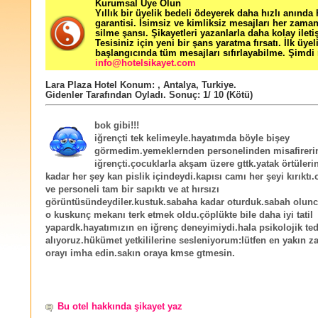
Kurumsal Üye Olun
Yıllık bir üyelik bedeli ödeyerek daha hızlı anında
garantisi. İsimsiz ve kimliksiz mesajları her zama
silme şansı. Şikayetleri yazanlarla daha kolay ileti
Tesisiniz için yeni bir şans yaratma fırsatı. İlk üyel
başlangıcında tüm mesajları sıfırlayabilme. Şimdi 
info@hotelsikayet.com
Lara Plaza Hotel
Konum:
,
Antalya
,
Turkiye
.
Gidenler Tarafından Oyladı
. Sonuç:
1
/
10
(Kötü)
bok gibi!!!
iğrençti tek kelimeyle.hayatımda böyle bişey
görmedim.yemeklernden personelinden misafireri
iğrençti.çocuklarla akşam üzere gttk.yatak örtüleri
kadar her şey kan pislik içindeydi.kapısı camı her şeyi kırıktı.
ve personeli tam bir sapıktı ve at hırsızı
görüntüsündeydiler.kustuk.sabaha kadar oturduk.sabah olunca
o kuskunç mekanı terk etmek oldu.çöplükte bile daha iyi tatil
yapardk.hayatımızın en iğrenç deneyimiydi.hala psikolojik te
alıyoruz.hükümet yetkililerine sesleniyorum:lütfen en yakın 
orayı imha edin.sakın oraya kmse gtmesin.
Bu otel hakkında şikayet yaz