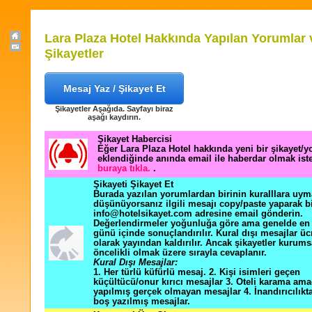
Lara Plaza Hotel Hakkında Yapılan Yorumlar 
Şikayetler
Mesaj Yaz / Şikayet Et
Şikayetler Aşağıda. Sayfayı biraz
aşağı kaydırın.
Şikayet Habercisi
Eğer Lara Plaza Hotel hakkında yeni bir şikayet/
eklendiğinde anında email ile haberdar olmak ist
buraya tıkla.
.
Şikayeti Şikayet Et
Burada yazılan yorumlardan birinin kuralllara uym
düşünüyorsanız ilgili mesajı copy/paste yaparak b
info@hotelsikayet.com adresine email gönderin.
Değerlendirmeler yoğunluğa göre ama genelde en f
günü içinde sonuçlandırılır. Kural dışı mesajlar üc
olarak yayından kaldırılır. Ancak şikayetler kurums
öncelikli olmak üzere sırayla cevaplanır.
Kural Dışı Mesajlar:
1. Her türlü küfürlü mesaj. 2. Kişi isimleri geçen
küçültücü/onur kırıcı mesajlar 3. Oteli karama ama
yapılmış gerçek olmayan mesajlar 4. İnandırıcılık
boş yazılmış mesajlar.