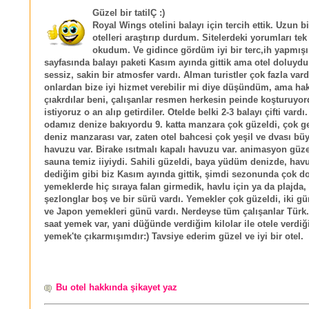
Güzel bir tatilÇ :)
Royal Wings otelini balayı için tercih ettik. Uzun b
otelleri araştırıp durdum. Sitelerdeki yorumları tek
okudum. Ve gidince gördüm iyi bir terc,ih yapmış
sayfasında balayı paketi Kasım ayında gittik ama otel doluyd
sessiz, sakin bir atmosfer vardı. Alman turistler çok fazla vard
onlardan bize iyi hizmet verebilir mi diye düşündüm, ama ha
çıakrdılar beni, çalışanlar resmen herkesin peinde koşturuyo
istiyoruz o an alıp getirdiler. Otelde belki 2-3 balayı çifti vardı.
odamız denize bakıyordu 9. katta manzara çok güzeldi, çok ge
deniz manzarası var, zaten otel bahcesi çok yeşil ve dvası bü
havuzu var. Birake ısıtmalı kapalı havuzu var. animasyon gü
sauna temiz iiyiydi. Sahili güzeldi, baya yüdüm denizde, ha
dediğim gibi biz Kasım ayında gittik, şimdi sezonunda çok do
yemeklerde hiç sıraya falan girmedik, havlu için ya da plajda
şezlonglar boş ve bir sürü vardı. Yemekler çok güzeldi, iki g
ve Japon yemekleri günü vardı. Nerdeyse tüm çalışanlar Türk.
saat yemek var, yani düğünde verdiğim kilolar ile otele verdiğ
yemek'te çıkarmışımdır:) Tavsiye ederim güzel ve iyi bir otel.
Bu otel hakkında şikayet yaz