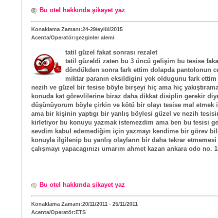
Bu otel hakkında şikayet yaz
Konaklama Zamanı:24-29/eylül/2015
Acenta/Operatör:gezginler alemi
tatil güzel fakat sonrası rezalet
tatil güzeldi zaten bu 3 üncü gelişim bu tesise faka
döndükden sonra fark ettim dolapda pantolonun c
miktar paranın eksildigini yok oldugunu fark ettim
nezih ve güzel bir tesise böyle birşeyi hiç ama hiç yakıştıra
konuda kat görevlilerine biraz daha dikkat disiplin gerekir diy
düşünüyorum böyle çirkin ve kötü bir olayı tesise mal etmek
ama bir kişinin yaptıgı bir yanlış böylesi güzel ve nezih tesisi
kirletiyor bu konuyu yazmak istemezdim ama ben bu tesisi g
sevdim kabul edemediğim için yazmayı kendime bir görev bi
konuyla ilgilenip bu yanlış olayların bir daha tekrar etmemesi 
çalışmayı yapacagınızı umarım ahmet kazan ankara odo no. 
Bu otel hakkında şikayet yaz
Konaklama Zamanı:20/11/2011 - 25/11/2011
Acenta/Operatör:ETS