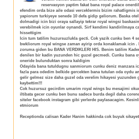
reservasyon yaptim fakat bana royal palace onerdi
efendim orda bize aile odasi verceklermis bizim rahatligmis i
yapiorum turkiyeye senede 10 defa gidip geliorum. Baska otel
dolmadigi icin bizi oraya sallayip tekrar royal wingsi baskasi
verebilmek icin oyunlar oynandi. Sirf kendimi kandirilmaya c
hissettigim
Icin tum tatilim huzursuzlukla gecti. Cok yazik cunku ben 4 s
bwkliorum royal wingse zaman ayirip orda konaklamak icin .
zoruma giden bu BANA VERDIKLERI HIS. Benim tatilim Kade
denilen bir kadin yuzunden hic guzel gecmedi. Cunku bana oy
oneride bulunduktan sonra kaldigim
Odayida bana tutuldugnu sanmiorum cunku deniz manzara ic
fazla para odedim belkide gercekten bana tutulan oda oydu 
gelir gelmez size daha guzel oda verelim hikayesi yuzunden
kaybettim!!!
Cok huzursuz gecirdim umarim royal wings bu mesajimi okur
iltibata gecer cunku ben bunu sadece burda degil daha core
siteler facebook instagram gibi yerlerde paylasacagim. Kesinli
etmiorum
Receptionda calisan Kader Hanim hakkinda cok buyuk sikayet