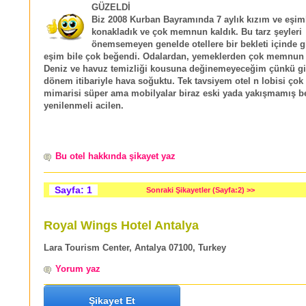
GÜZELDİ
Biz 2008 Kurban Bayramında 7 aylık kızım ve eşiml
konakladık ve çok memnun kaldık. Bu tarz şeyleri
önemsemeyen genelde otellere bir bekleti içinde 
eşim bile çok beğendi. Odalardan, yemeklerden çok memnun 
Deniz ve havuz temizliği kousuna değinemeyeceğim çünkü gi
dönem itibariyle hava soğuktu. Tek tavsiyem otel n lobisi çok 
mimarisi süper ama mobilyalar biraz eski yada yakışmamış b
yenilenmeli acilen.
Bu otel hakkında şikayet yaz
Sayfa: 1
Sonraki Şikayetler (Sayfa:2) >>
Royal Wings Hotel Antalya
Lara Tourism Center, Antalya 07100, Turkey
Yorum yaz
Şikayet Et