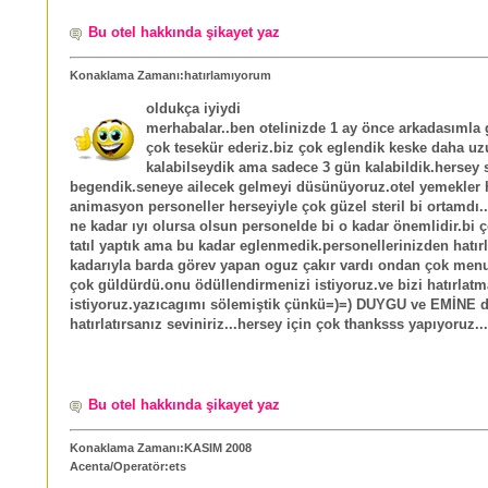
Bu otel hakkında şikayet yaz
Konaklama Zamanı:hatırlamıyorum
oldukça iyiydi
merhabalar..ben otelinizde 1 ay önce arkadasımla 
çok tesekür ederiz.biz çok eglendik keske daha uz
kalabilseydik ama sadece 3 gün kalabildik.hersey 
begendik.seneye ailecek gelmeyi düsünüyoruz.otel yemekler
animasyon personeller herseyiyle çok güzel steril bi ortamdı..
ne kadar ıyı olursa olsun personelde bi o kadar önemlidir.bi ç
tatıl yaptık ama bu kadar eglenmedik.personellerinizden hatır
kadarıyla barda görev yapan oguz çakır vardı ondan çok menu
çok güldürdü.onu ödüllendirmenizi istiyoruz.ve bizi hatırlatm
istiyoruz.yazıcagımı sölemiştik çünkü=)=) DUYGU ve EMİNE d
hatırlatırsanız seviniriz...hersey için çok thanksss yapıyoruz...
Bu otel hakkında şikayet yaz
Konaklama Zamanı:KASIM 2008
Acenta/Operatör:ets