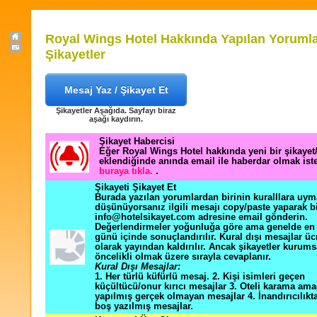
Royal Wings Hotel Hakkında Yapılan Yorumla
Şikayetler
Mesaj Yaz / Şikayet Et
Şikayetler Aşağıda. Sayfayı biraz
aşağı kaydırın.
Şikayet Habercisi
Eğer Royal Wings Hotel hakkında yeni bir şikaye
eklendiğinde anında email ile haberdar olmak ist
buraya tıkla.
.
Şikayeti Şikayet Et
Burada yazılan yorumlardan birinin kuralllara uym
düşünüyorsanız ilgili mesajı copy/paste yaparak b
info@hotelsikayet.com adresine email gönderin.
Değerlendirmeler yoğunluğa göre ama genelde en f
günü içinde sonuçlandırılır. Kural dışı mesajlar üc
olarak yayından kaldırılır. Ancak şikayetler kurums
öncelikli olmak üzere sırayla cevaplanır.
Kural Dışı Mesajlar:
1. Her türlü küfürlü mesaj. 2. Kişi isimleri geçen
küçültücü/onur kırıcı mesajlar 3. Oteli karama ama
yapılmış gerçek olmayan mesajlar 4. İnandırıcılık
boş yazılmış mesajlar.