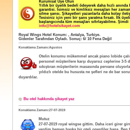
Kurumsal Üye Olun
Yıllık bir üyelik bedeli ödeyerek daha hızlı anında
garantisi. İsimsiz ve kimliksiz mesajları her zama
silme şansı. Şikayetleri yazanlarla daha kolay ileti
Tesisiniz için yeni bir şans yaratma fırsatı. İlk üyel
başlangıcında tüm mesajları sıfırlayabilme. Şimdi 
info@hotelsikayet.com
Royal Wings Hotel
Konum:
,
Antalya
,
Turkiye
.
Gidenler Tarafından Oyladı
. Sonuç:
6
/
10
Fena Değil
Konaklama Zamanı:Agustos
Otelin konumu mükemmel ancak piano lobide çal
personel müşterilere karşı duyarsız ceplerine 3-5 d
sıkıştıran müşterilerin masasında pervane oluyorl
yıldızlı otelde bu hususta ne şefleri ne de bar soru
duyardılar.
Bu otel hakkında şikayet yaz
Konaklama Zamanı:27-07-2019
Mutuz
27-07-2019 royal wingse gittim. Daha iceri girer g
verdim hemen baska bir oteli onerdiler bana. Ben 