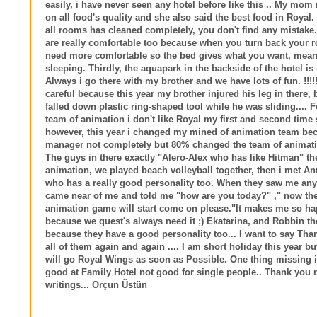
easily, i have never seen any hotel before like this .. My mom 
on all food's quality and she also said the best food in Royal
all rooms has cleaned completely, you don't find any mistake
are really comfortable too because when you turn back your 
need more comfortable so the bed gives what you want, mean
sleeping. Thirdly, the aquapark in the backside of the hotel is
Always i go there with my brother and we have lots of fun. !!
careful because this year my brother injured his leg in there,
falled down plastic ring-shaped tool while he was sliding.... F
team of animation i don't like Royal my first and second time 
however, this year i changed my mined of animation team be
manager not completely but 80% changed the team of animati
The guys in there exactly "Alero-Alex who has like Hitman" th
animation, we played beach volleyball together, then i met A
who has a really good personality too. When they saw me an
came near of me and told me "how are you today?" ," now t
animation game will start come on please."It makes me so ha
because we quest's always need it ;) Ekatarina, and Robbin t
because they have a good personality too... I want to say Tha
all of them again and again .... I am short holiday this year bu
will go Royal Wings as soon as Possible. One thing missing it
good at Family Hotel not good for single people.. Thank you
writings... Orçun Üstün