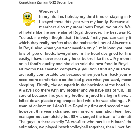
Konaklama Zamanı:8-12 September
Wonderful
In my life this holiday my third time of staying in
I stayed there this year with my family. Because all
members also my mom loves Royal too much. We 
of hotels like the same star of Royal ;however, the best was R
You ask me why i thoght that it is best, firstly you can easily 
which they really perfect also the patisserie.Lots of Ala-carte 
in Royal also when you went seaside only 1 min long you have
lots of type of foods. Everywhere in the hotel designed for fi
easily, i have never seen any hotel before like this .. My mom 
on all food's quality and she also said the best food in Royal
all rooms has cleaned completely, you don't find any mistake
are really comfortable too because when you turn back your 
need more comfortable so the bed gives what you want, mean
sleeping. Thirdly, the aquapark in the backside of the hotel is
Always i go there with my brother and we have lots of fun. !!
careful because this year my brother injured his leg in there,
falled down plastic ring-shaped tool while he was sliding.... F
team of animation i don't like Royal my first and second time 
however, this year i changed my mined of animation team be
manager not completely but 80% changed the team of animati
The guys in there exactly "Alero-Alex who has like Hitman" th
animation, we played beach volleyball together, then i met A