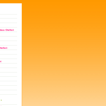
ası Otelleri
telleri
ri