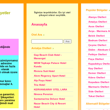
Popüler Bölgeler
yetler
İlginize teşekkürler. En iyi otel
şikayet sitesi seçildik.
Alanya Otelleri
Antalya Otelleri
Anasayfa
Asos Otelleri
Avşa - Marmara Ad
Otel Ara
Belek Otelleri
Bodrum Otelleri
Çeşme Otelleri
ndiğinde
Antalya Otelleri
Didim - Altınkum O
Fethiye Otelleri
Gap Beach Club Hotel -
Manavgat
Foça Otelleri
düşünüyorsanız
WOW Topkapı Palace Hotel
m adresine
Kapadokya Otelle
lde en fazla
Kundu
Kaş Otelleri
z olarak
Riviera Suit Hotel
li olmak üzere
Kemer Otelleri
Alem Regency Apart Hotel
Kıbrıs Otelleri
Alp Paşa Hotel
nur kırıcı
Kuşadası Otelleri
esajlar 4.
Tria Hotel
Marmaris Otelleri
KERVANSARAY OTEL LARA
Side Otelleri
a garantisi.
Ninova Pension
Tokat Otelleri
Şikayetleri
Santamarina Deluxe Hotel
şans yaratma
 Şimdi mail
Alternatif Bölgeler
Nazar Beach City & Resort
Hotel