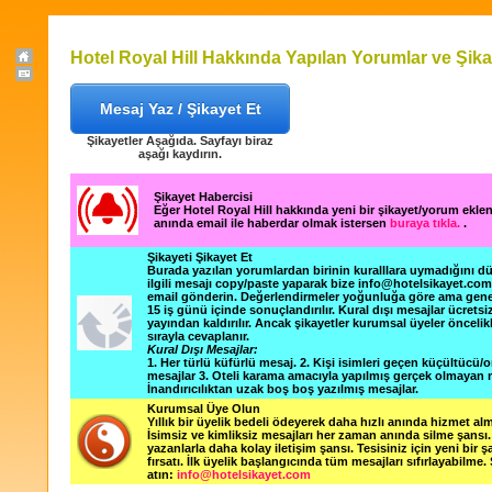
Hotel Royal Hill Hakkında Yapılan Yorumlar ve Şika
Mesaj Yaz / Şikayet Et
Şikayetler Aşağıda. Sayfayı biraz
aşağı kaydırın.
Şikayet Habercisi
Eğer Hotel Royal Hill hakkında yeni bir şikayet/yorum ekle
anında email ile haberdar olmak istersen
buraya tıkla.
.
Şikayeti Şikayet Et
Burada yazılan yorumlardan birinin kuralllara uymadığını 
ilgili mesajı copy/paste yaparak bize info@hotelsikayet.co
email gönderin. Değerlendirmeler yoğunluğa göre ama gene
15 iş günü içinde sonuçlandırılır. Kural dışı mesajlar ücretsi
yayından kaldırılır. Ancak şikayetler kurumsal üyeler öncelik
sırayla cevaplanır.
Kural Dışı Mesajlar:
1. Her türlü küfürlü mesaj. 2. Kişi isimleri geçen küçültücü/o
mesajlar 3. Oteli karama amacıyla yapılmış gerçek olmayan m
İnandırıcılıktan uzak boş boş yazılmış mesajlar.
Kurumsal Üye Olun
Yıllık bir üyelik bedeli ödeyerek daha hızlı anında hizmet alm
İsimsiz ve kimliksiz mesajları her zaman anında silme şansı. 
yazanlarla daha kolay iletişim şansı. Tesisiniz için yeni bir 
fırsatı. İlk üyelik başlangıcında tüm mesajları sıfırlayabilme.
atın:
info@hotelsikayet.com