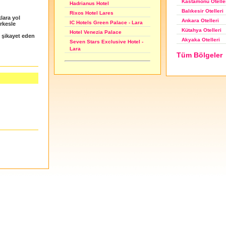
Kastamonu Otelle
Hadrianus Hotel
Balıkesir Otelleri
Rixos Hotel Lares
klara yol
Ankara Otelleri
IC Hotels Green Palace - Lara
erkesle
Kütahya Otelleri
Hotel Venezia Palace
l şikayet eden
Akyaka Otelleri
Seven Stars Exclusive Hotel -
Lara
Tüm Bölgeler