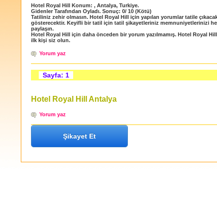
Hotel Royal Hill
Konum:
,
Antalya
,
Turkiye
.
Gidenler Tarafından Oyladı
. Sonuç:
0
/
10
(Kötü)
Tatiliniz zehir olmasın. Hotel Royal Hill için yapılan yorumlar tatile çıkaca
gösterecektir. Keyifli bir tatil için tatil şikayetleriniz memnuniyetlerinizi h
paylaşın.
Hotel Royal Hill için daha önceden bir yorum yazılmamış. Hotel Royal Hil
ilk kişi siz olun.
Yorum yaz
Sayfa: 1
Hotel Royal Hill Antalya
Yorum yaz
Şikayet Et