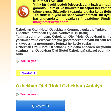
Kurumsal Üye Olun
Yıllık bir üyelik bedeli ödeyerek daha hızlı anında
garantisi. İsimsiz ve kimliksiz mesajları her zama
silme şansı. Şikayetleri yazanlarla daha kolay ileti
Tesisiniz için yeni bir şans yaratma fırsatı. İlk üyel
başlangıcında tüm mesajları sıfırlayabilme. Şimdi 
info@hotelsikayet.com
Özbekhan Otel (Hotel Ozbekhan)
Konum:
,
Antalya
,
Turkiye
.
Gidenler Tarafından Oyladı
. Sonuç:
0
/
10
(Kötü)
Tatiliniz zehir olmasın. Özbekhan Otel (Hotel Ozbekhan) için 
yorumlar tatile çıkacaklara yol gösterecektir. Keyifli bir tatil içi
şikayetleriniz memnuniyetlerinizi herkesle paylaşın.
Özbekhan Otel (Hotel Ozbekhan) için daha önceden bir yorum
yazılmamış. Özbekhan Otel (Hotel Ozbekhan) şikayet eden ilk k
olun.
Yorum yaz
Sayfa: 1
Özbekhan Otel (Hotel Ozbekhan) Antalya
Yorum yaz
Şikayet Et