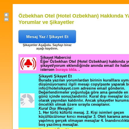
Özbekhan Otel (Hotel Ozbekhan) Hakkında Y
Yorumlar ve Şikayetler
Mesaj Yaz / Şikayet Et
Şikayetler Aşağıda. Sayfayı biraz
aşağı kaydırın.
Şikayet Habercisi
Eğer Özbekhan Otel (Hotel Ozbekhan) hakkında ye
şikayet/yorum eklendiğinde anında email ile hab
istersen
buraya tıkla.
.
Şikayeti Şikayet Et
Burada yazılan yorumlardan birinin kuralllara uym
düşünüyorsanız ilgili mesajı copy/paste yaparak b
info@hotelsikayet.com adresine email gönderin.
Değerlendirmeler yoğunluğa göre ama genelde en f
günü içinde sonuçlandırılır. Kural dışı mesajlar üc
olarak yayından kaldırılır. Ancak şikayetler kurums
öncelikli olmak üzere sırayla cevaplanır.
Kural Dışı Mesajlar:
1. Her türlü küfürlü mesaj. 2. Kişi isimleri geçen
küçültücü/onur kırıcı mesajlar 3. Oteli karama ama
yapılmış gerçek olmayan mesajlar 4. İnandırıcılık
boş yazılmış mesajlar.