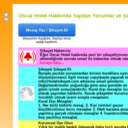
Oscar Hotel Hakkında Yapılan Yorumlar ve Şi
Mesaj Yaz / Şikayet Et
Şikayetler Aşağıda. Sayfayı biraz
aşağı kaydırın.
Şikayet Habercisi
Eğer Oscar Hotel hakkında yeni bir şikayet/yorum
eklendiğinde anında email ile haberdar olmak ist
buraya tıkla.
.
Şikayeti Şikayet Et
Burada yazılan yorumlardan birinin kuralllara uym
düşünüyorsanız ilgili mesajı copy/paste yaparak b
info@hotelsikayet.com adresine email gönderin.
Değerlendirmeler yoğunluğa göre ama genelde en f
günü içinde sonuçlandırılır. Kural dışı mesajlar üc
olarak yayından kaldırılır. Ancak şikayetler kurums
öncelikli olmak üzere sırayla cevaplanır.
Kural Dışı Mesajlar:
1. Her türlü küfürlü mesaj. 2. Kişi isimleri geçen
küçültücü/onur kırıcı mesajlar 3. Oteli karama ama
yapılmış gerçek olmayan mesajlar 4. İnandırıcılık
boş yazılmış mesajlar.
Kurumsal Üye Olun
Yıllık bir üyelik bedeli ödeyerek daha hızlı anında