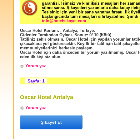
garantisi. İsimsiz ve kimliksiz mesajları her zama
silme şansı. Şikayetleri yazanlarla daha kolay ileti
Tesisiniz için yeni bir şans yaratma fırsatı. İlk üyel
başlangıcında tüm mesajları sıfırlayabilme. Şimdi 
info@hotelsikayet.com
Oscar Hotel
Konum:
,
Antalya
,
Turkiye
.
Gidenler Tarafından Oyladı
. Sonuç:
0
/
10
(Kötü)
Tatiliniz zehir olmasın. Oscar Hotel için yapılan yorumlar tatil
çıkacaklara yol gösterecektir. Keyifli bir tatil için tatil şikayetle
memnuniyetlerinizi herkesle paylaşın.
Oscar Hotel için daha önceden bir yorum yazılmamış. Oscar H
eden ilk kişi siz olun.
Yorum yaz
Sayfa: 1
Oscar Hotel Antalya
Yorum yaz
Şikayet Et